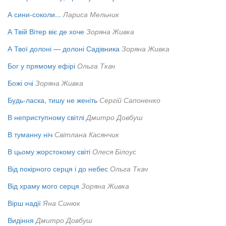
А сини-соколи...
Лариса Мельник
А Твій Вітер віє де хоче
Зоряна Живка
А Твої долоні — долоні Садівника
Зоряна Живка
Бог у прямому ефірі
Ольга Ткач
Божі очі
Зоряна Живка
Будь-ласка, тишу не женіть
Сергій Сапоненко
В неприступному світлі
Дмитро Довбуш
В туманну ніч
Світлана Касянчик
В цьому жорстокому світі
Олеся Білоус
Від покірного серця і до небес
Ольга Ткач
Від храму мого серця
Зоряна Живка
Вірш надії
Яна Синюк
Видіння
Дмитро Довбуш