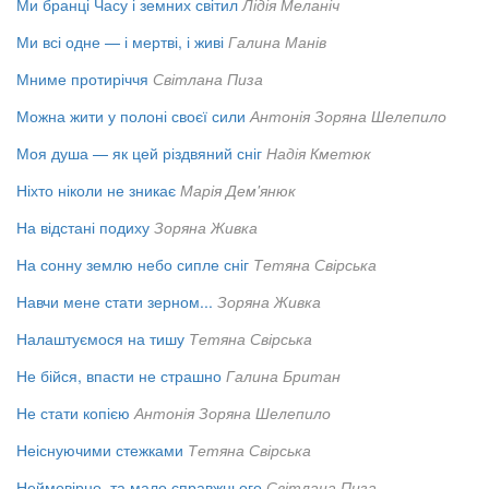
Ми бранці Часу і земних світил
Лідія Меланіч
Ми всі одне — і мертві, і живі
Галина Манів
Мниме протиріччя
Світлана Пиза
Можна жити у полоні своєї сили
Антонія Зоряна Шелепило
Моя душа — як цей різдвяний сніг
Надія Кметюк
Ніхто ніколи не зникає
Марія Дем'янюк
На відстані подиху
Зоряна Живка
На сонну землю небо сипле сніг
Тетяна Свірська
Навчи мене стати зерном...
Зоряна Живка
Налаштуємося на тишу
Тетяна Свірська
Не бійся, впасти не страшно
Галина Британ
Не стати копією
Антонія Зоряна Шелепило
Неіснуючими стежками
Тетяна Свірська
Неймовірно, та мало справжнього
Світлана Пиза