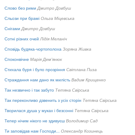
Слово без рими
Дмитро Довбуш
Сльози при брамі
Ольга Міцевська
Снігами
Дмитро Довбуш
Сотні різних очей
Лідія Меланіч
Сповідь будяка-чортополоха
Зоряна Живка
Споконвічне
Марія Дем'янюк
Стихала буря і було прозріння
Світлана Пиза
Страждання нам дано як милість
Вадим Крищенко
Так незвично і так забуто
Тетяна Свірська
Так переконливо дзвенить з усіх сторін
Тетяна Свірська
Творилася душа у муках і безсонні
Тетяна Свірська
Тепер нічим нікого не здивуєш
Володимир Сад
Ти заповідав нам Господи...
Олександр Козинець