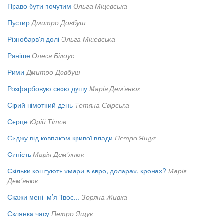
Право бути почутим
Ольга Міцевська
Пустир
Дмитро Довбуш
Різнобарв'я долі
Ольга Міцевська
Раніше
Олеся Білоус
Рими
Дмитро Довбуш
Розфарбовую свою душу
Марія Дем'янюк
Сірий німотний день
Тетяна Свірська
Серце
Юрій Тітов
Сиджу під ковпаком кривої влади
Петро Ящук
Синість
Марія Дем'янюк
Скільки коштують хмари в євро, доларах, кронах?
Марія
Дем'янюк
Скажи мені Ім’я Твоє...
Зоряна Живка
Склянка часу
Петро Ящук