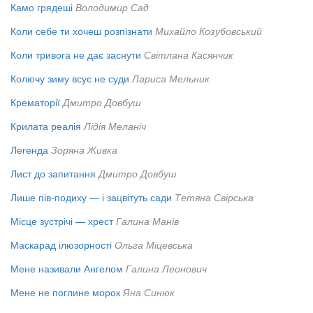
Камо грядеші
Володимир Сад
Коли себе ти хочеш розпізнати
Михайло Козубовський
Коли тривога не дає заснути
Світлана Касянчик
Колючу зиму всує не суди
Лариса Мельник
Крематорії
Дмитро Довбуш
Крилата реалія
Лідія Меланіч
Легенда
Зоряна Живка
Лист до запитання
Дмитро Довбуш
Лише пів-подиху — і зацвітуть сади
Тетяна Свірська
Місце зустрічі — хрест
Галина Манів
Маскарад ілюзорності
Ольга Міцевська
Мене називали Ангелом
Галина Леонович
Мене не поглине морок
Яна Синюк