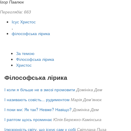
Ігор Павлюк
Переглядів: 663
Ісус Христос
,
філософська лірика
За темою
Філософська лірика
Христос
Філософська лірика
І коли я більше не в змозі промовити
Домініка Дем
І називають совість... рудиментом
Марія Дем'янюк
І поки ми: Як так? Невже? Навіщо?
Домініка Дем
І раптом щось проминає
Юлія Бережко-Камінська
Ілюзорність світу, що існує сам у собі
Світлана Пиза