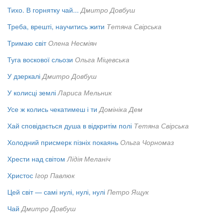
Тихо. В горнятку чай...
Дмитро Довбуш
Треба, врешті, научитись жити
Тетяна Свірська
Тримаю світ
Олена Несміян
Туга воскової сльози
Ольга Міцевська
У дзеркалі
Дмитро Довбуш
У колисці землі
Лариса Мельник
Усе ж колись чекатимеш і ти
Домініка Дем
Хай сповідається душа в відкритім полі
Тетяна Свірська
Холодний присмерк пізніх покаянь
Ольга Чорномаз
Хрести над світом
Лідія Меланіч
Христос
Ігор Павлюк
Цей світ — самі нулі, нулі, нулі
Петро Ящук
Чай
Дмитро Довбуш