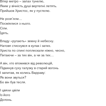
Вітер метро – запах тунелю,
Яким у вічність душі вертепні летять.
Прийшов Христос, як у пустелю.
Не розп’яли…
Посміялися з нього.
Сіли.
Їдять.
Владу «ругають» земну й небесну.
Натовп стиснувся в кулак і затих.
Христа по спині поплескали ніжно, чесно,
Питаючи – за тих він, а чи за тих…
А він, хто втомився від революцій,
Підкинув суху галузку в старий вогонь
І запитав, як колись Варраву:
Як вони звуться?
Бо він був тесля.
І цвяхи цвіли
Із його
Долонь.