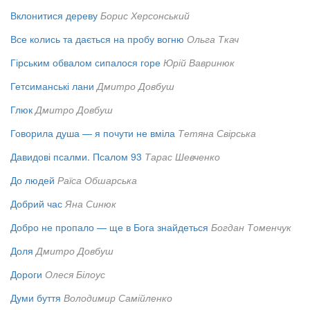
Вклонитися дереву
Борис Херсонський
Все колись та дається на пробу вогню
Ольга Ткач
Гірським обвалом сипалося горе
Юрій Вавринюк
Гетсиманські лани
Дмитро Довбуш
Глюк
Дмитро Довбуш
Говорила душа — я почути не вміла
Тетяна Свірська
Давидові псалми. Псалом 93
Тарас Шевченко
До людей
Раїса Обшарська
Добрий час
Яна Синюк
Добро не пропало — ще в Бога знайдеться
Богдан Томенчук
Доля
Дмитро Довбуш
Дороги
Олеся Білоус
Думи буття
Володимир Самійленко