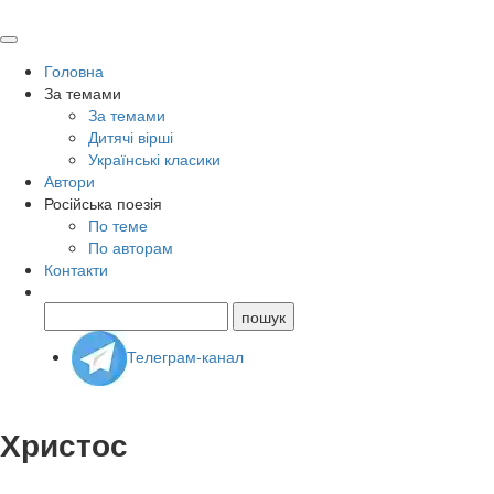
Головна
За темами
За темами
Дитячі вірші
Українські класики
Автори
Російська поезія
По теме
По авторам
Контакти
Телеграм-канал
Христос