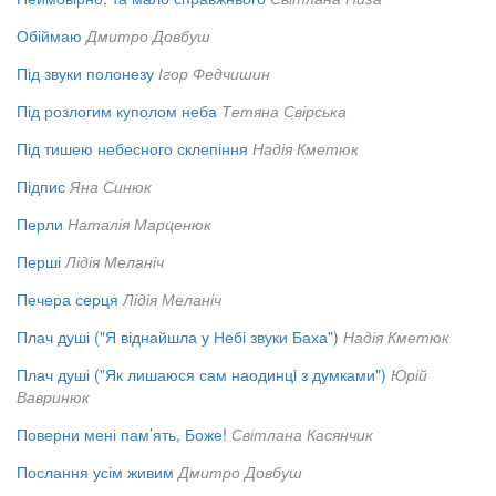
Обіймаю
Дмитро Довбуш
Під звуки полонезу
Ігор Федчишин
Під розлогим куполом неба
Тетяна Свірська
Під тишею небесного склепіння
Надія Кметюк
Підпис
Яна Синюк
Перли
Наталія Марценюк
Перші
Лідія Меланіч
Печера серця
Лідія Меланіч
Плач душі ("Я віднайшла у Небі звуки Баха")
Надія Кметюк
Плач душі ("Як лишаюся сам наодинцi з думками")
Юрій
Вавринюк
Поверни мені пам’ять, Боже!
Світлана Касянчик
Послання усім живим
Дмитро Довбуш