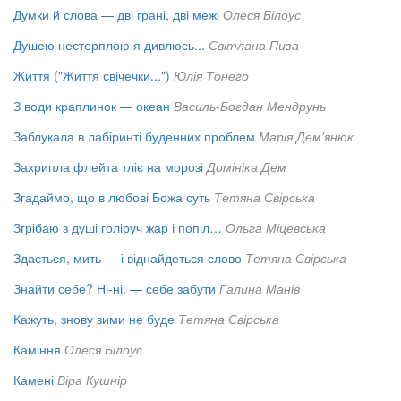
Думки й слова — дві грані, дві межі
Олеся Білоус
Душею нестерплою я дивлюсь...
Світлана Пиза
Життя ("Життя свічечки...")
Юлія Тонего
З води краплинок — океан
Василь-Богдан Мендрунь
Заблукала в лабіринті буденних проблем
Марія Дем'янюк
Захрипла флейта тліє на морозі
Домініка Дем
Згадаймо, що в любові Божа суть
Тетяна Свірська
Згрібаю з душі голіруч жар і попіл…
Ольга Міцевська
Здається, мить — і віднайдеться слово
Тетяна Свірська
Знайти себе? Ні-ні, — себе забути
Галина Манів
Кажуть, знову зими не буде
Тетяна Свірська
Каміння
Олеся Білоус
Камені
Віра Кушнір