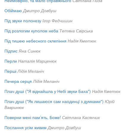
Неймовірно, та мало справжнього
Світлана Пиза
Обіймаю
Дмитро Довбуш
Під звуки полонезу
Ігор Федчишин
Під розлогим куполом неба
Тетяна Свірська
Під тишею небесного склепіння
Надія Кметюк
Підпис
Яна Синюк
Перли
Наталія Марценюк
Перші
Лідія Меланіч
Печера серця
Лідія Меланіч
Плач душі ("Я віднайшла у Небі звуки Баха")
Надія Кметюк
Плач душі ("Як лишаюся сам наодинцi з думками")
Юрій
Вавринюк
Поверни мені пам’ять, Боже!
Світлана Касянчик
Послання усім живим
Дмитро Довбуш