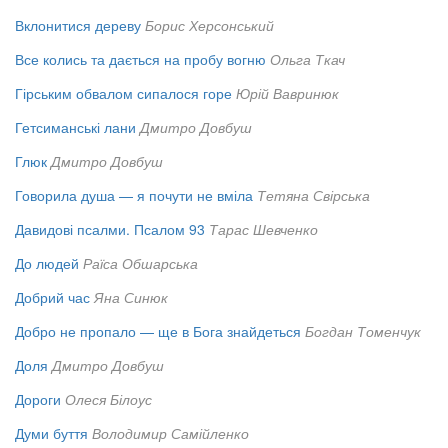
Вклонитися дереву
Борис Херсонський
Все колись та дається на пробу вогню
Ольга Ткач
Гірським обвалом сипалося горе
Юрій Вавринюк
Гетсиманські лани
Дмитро Довбуш
Глюк
Дмитро Довбуш
Говорила душа — я почути не вміла
Тетяна Свірська
Давидові псалми. Псалом 93
Тарас Шевченко
До людей
Раїса Обшарська
Добрий час
Яна Синюк
Добро не пропало — ще в Бога знайдеться
Богдан Томенчук
Доля
Дмитро Довбуш
Дороги
Олеся Білоус
Думи буття
Володимир Самійленко