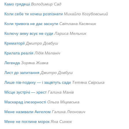
Камо грядеші
Володимир Сад
Коли себе ти хочеш розпізнати
Михайло Козубовський
Коли тривога не дає заснути
Світлана Касянчик
Колючу зиму всує не суди
Лариса Мельник
Крематорії
Дмитро Довбуш
Крилата реалія
Лідія Меланіч
Легенда
Зоряна Живка
Лист до запитання
Дмитро Довбуш
Лише пів-подиху — і зацвітуть сади
Тетяна Свірська
Місце зустрічі — хрест
Галина Манів
Маскарад ілюзорності
Ольга Міцевська
Мене називали Ангелом
Галина Леонович
Мене не поглине морок
Яна Синюк