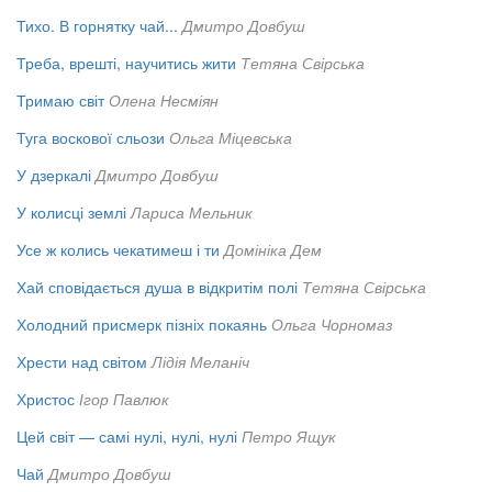
Тихо. В горнятку чай...
Дмитро Довбуш
Треба, врешті, научитись жити
Тетяна Свірська
Тримаю світ
Олена Несміян
Туга воскової сльози
Ольга Міцевська
У дзеркалі
Дмитро Довбуш
У колисці землі
Лариса Мельник
Усе ж колись чекатимеш і ти
Домініка Дем
Хай сповідається душа в відкритім полі
Тетяна Свірська
Холодний присмерк пізніх покаянь
Ольга Чорномаз
Хрести над світом
Лідія Меланіч
Христос
Ігор Павлюк
Цей світ — самі нулі, нулі, нулі
Петро Ящук
Чай
Дмитро Довбуш