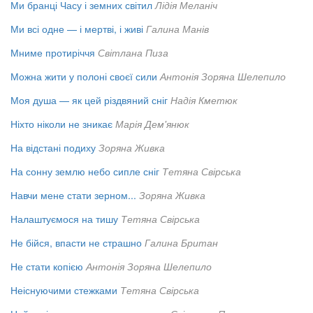
Ми бранці Часу і земних світил
Лідія Меланіч
Ми всі одне — і мертві, і живі
Галина Манів
Мниме протиріччя
Світлана Пиза
Можна жити у полоні своєї сили
Антонія Зоряна Шелепило
Моя душа — як цей різдвяний сніг
Надія Кметюк
Ніхто ніколи не зникає
Марія Дем'янюк
На відстані подиху
Зоряна Живка
На сонну землю небо сипле сніг
Тетяна Свірська
Навчи мене стати зерном...
Зоряна Живка
Налаштуємося на тишу
Тетяна Свірська
Не бійся, впасти не страшно
Галина Британ
Не стати копією
Антонія Зоряна Шелепило
Неіснуючими стежками
Тетяна Свірська