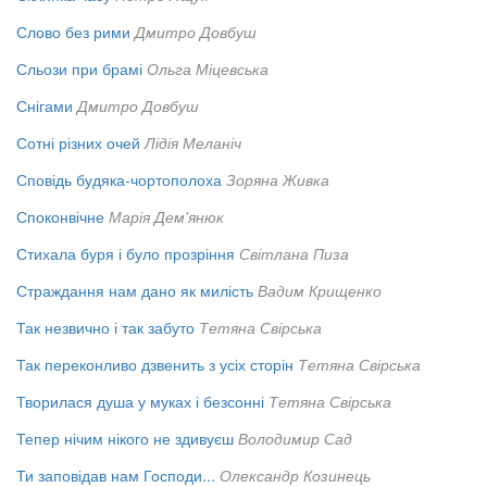
Слово без рими
Дмитро Довбуш
Сльози при брамі
Ольга Міцевська
Снігами
Дмитро Довбуш
Сотні різних очей
Лідія Меланіч
Сповідь будяка-чортополоха
Зоряна Живка
Споконвічне
Марія Дем'янюк
Стихала буря і було прозріння
Світлана Пиза
Страждання нам дано як милість
Вадим Крищенко
Так незвично і так забуто
Тетяна Свірська
Так переконливо дзвенить з усіх сторін
Тетяна Свірська
Творилася душа у муках і безсонні
Тетяна Свірська
Тепер нічим нікого не здивуєш
Володимир Сад
Ти заповідав нам Господи...
Олександр Козинець