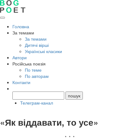
Головна
За темами
За темами
Дитячі вірші
Українські класики
Автори
Російська поезія
По теме
По авторам
Контакти
Телеграм-канал
«Як віддавати, то усе»
* * *