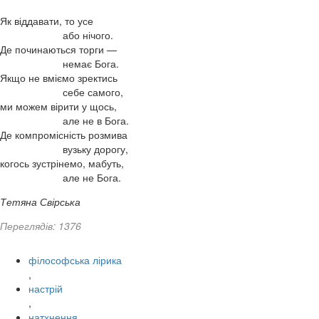
Як віддавати, то усе
або нічого.
Де починаються торги —
немає Бога.
Якщо не вміємо зректись
себе самого,
ми можем вірити у щось,
але не в Бога.
Де компромісність розмива
вузьку дорогу,
когось зустрінемо, мабуть,
але не Бога.
Тетяна Свірська
Переглядів: 1376
філософська лірика
,
настрій
,
натхнення