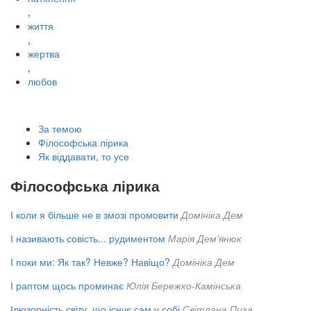
,
життя
,
жертва
,
любов
За темою
Філософська лірика
Як віддавати, то усе
Філософська лірика
І коли я більше не в змозі промовити
Домініка Дем
І називають совість... рудиментом
Марія Дем'янюк
І поки ми: Як так? Невже? Навіщо?
Домініка Дем
І раптом щось проминає
Юлія Бережко-Камінська
Ілюзорність світу, що існує сам у собі
Світлана Пиза