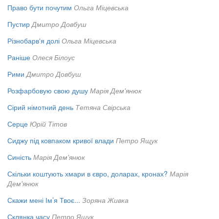
Право бути почутим
Ольга Міцевська
Пустир
Дмитро Довбуш
Різнобарв'я долі
Ольга Міцевська
Раніше
Олеся Білоус
Рими
Дмитро Довбуш
Розфарбовую свою душу
Марія Дем'янюк
Сірий німотний день
Тетяна Свірська
Серце
Юрій Тітов
Сиджу під ковпаком кривої влади
Петро Ящук
Синість
Марія Дем'янюк
Скільки коштують хмари в євро, доларах, кронах?
Марія
Дем'янюк
Скажи мені Ім’я Твоє...
Зоряна Живка
Склянка часу
Петро Ящук