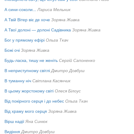
А сини-соколи...
Лариса Мельник
А Твій Вітер віє де хоче
Зоряна Живка
А Твої долоні — долоні Садівника
Зоряна Живка
Бог у прямому ефірі
Ольга Ткач
Божі очі
Зоряна Живка
Будь-ласка, тишу не женіть
Сергій Сапоненко
В неприступному світлі
Дмитро Довбуш
В туманну ніч
Світлана Касянчик
В цьому жорстокому світі
Олеся Білоус
Від покірного серця і до небес
Ольга Ткач
Від храму мого серця
Зоряна Живка
Вірш надії
Яна Синюк
Видіння
Дмитро Довбуш