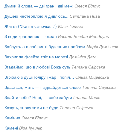
Думки й слова — дві грані, дві межі
Олеся Білоус
Душею нестерплою я дивлюсь...
Світлана Пиза
Життя ("Життя свічечки...")
Юлія Тонего
З води краплинок — океан
Василь-Богдан Мендрунь
Заблукала в лабіринті буденних проблем
Марія Дем'янюк
Захрипла флейта тліє на морозі
Домініка Дем
Згадаймо, що в любові Божа суть
Тетяна Свірська
Згрібаю з душі голіруч жар і попіл…
Ольга Міцевська
Здається, мить — і віднайдеться слово
Тетяна Свірська
Знайти себе? Ні-ні, — себе забути
Галина Манів
Кажуть, знову зими не буде
Тетяна Свірська
Каміння
Олеся Білоус
Камені
Віра Кушнір