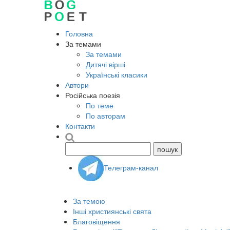
Головна
За темами
За темами
Дитячі вірші
Українські класики
Автори
Російська поезія
По теме
По авторам
Контакти
Телеграм-канал
За темою
Інші християнські свята
Благовіщення