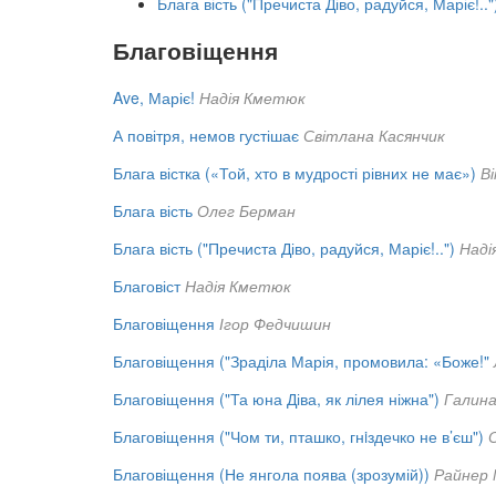
Блага вість ("Пречиста Діво, радуйся, Маріє!.."
Благовіщення
Ave, Маріє!
Надія Кметюк
А повітря, немов густішає
Світлана Касянчик
Блага вістка («Той, хто в мудрості рівних не має»)
В
Блага вість
Олег Берман
Блага вість ("Пречиста Діво, радуйся, Маріє!..")
Наді
Благовіст
Надія Кметюк
Благовіщення
Ігор Федчишин
Благовіщення ("Зраділа Марія, промовила: «Боже!"
Благовіщення ("Та юна Діва, як лілея ніжна")
Галина
Благовіщення ("Чом ти, пташко, гнiздечко не в’єш")
Благовіщення (Не янгола поява (зрозумій))
Райнер 