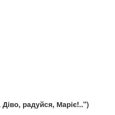
Діво, радуйся, Маріє!..")