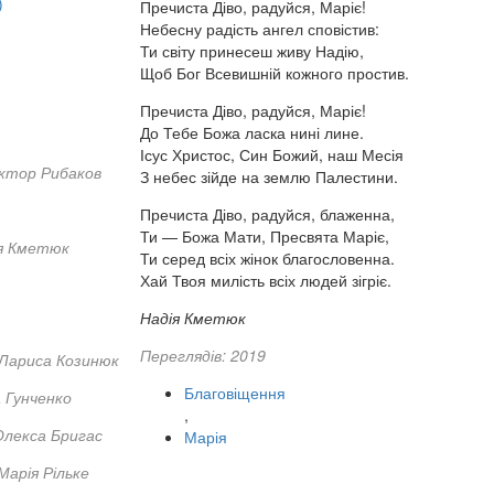
)
Пречиста Діво, радуйся, Маріє!
Небесну радість ангел сповістив:
Ти світу принесеш живу Надію,
Щоб Бог Всевишній кожного простив.
Пречиста Діво, радуйся, Маріє!
До Тебе Божа ласка нині лине.
Ісус Христос, Син Божий, наш Месія
іктор Рибаков
З небес зійде на землю Палестини.
Пречиста Діво, радуйся, блаженна,
Ти — Божа Мати, Пресвята Маріє,
я Кметюк
Ти серед всіх жінок благословенна.
Хай Твоя милість всіх людей зігріє.
Надія Кметюк
Переглядів: 2019
Лариса Козинюк
Благовіщення
 Гунченко
,
Олекса Бригас
Марія
Марія Рільке