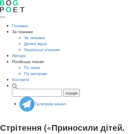
Головна
За темами
За темами
Дитячі вірші
Українські класики
Автори
Російська поезія
По теме
По авторам
Контакти
Телеграм-канал
Стрітення («Приносили дітей.