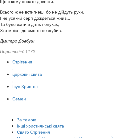
Що є кому почате довести.
Всього ж не встигнеш, бо не дійдуть руки.
І не усякий серп дождеться жнив...
Та буде жити в дітях і онуках,
Хто мрію і до смерті не згубив.
Дмитро Довбуш
Переглядів: 1172
Стрітення
,
церковні свята
,
Ісус Христос
,
Семен
За темою
Інші християнські свята
Свято Стрітення