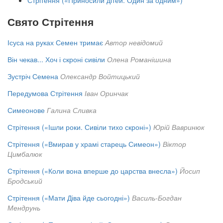
Стрітення («Приносили дітей. Один за одним»)
Свято Стрітення
Ісуса на руках Семен тримає
Автор невідомий
Він чекав... Хоч і скроні сивіли
Олена Романішина
Зустріч Семена
Олександр Войтицький
Передумова Стрітення
Іван Оринчак
Симеонове
Галина Сливка
Стрітення («Ішли роки. Сивіли тихо скроні»)
Юрій Вавринюк
Стрітення («Вмирав у храмі старець Симеон»)
Віктор
Цимбалюк
Стрітення («Коли вона вперше до царства внесла»)
Йосип
Бродський
Стрітення («Мати Діва йде сьогодні»)
Василь-Богдан
Мендрунь