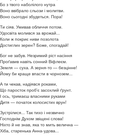
Бо з твого наболілого нутра
Воно ввібрало сльози і молитви.
Воно сьогодні збудеться. Пора!
Ти сіяв. Умивав обличчя потом.
Удосвіта молився за врожай...
Коли ж покриє ниви позолота
Достиглих зерен? Боже, спогадай!
Бог не забув. Незримий ріст насіння
Проґавив навіть сонний Віфлеєм.
Земля — суха. А зерня-то — безцінне!
Йому би краще впасти в чорнозем...
А ти чекав, надіявся роками,
Що паросток проб'є засохлий ґрунт.
І ось, тримаєш власними руками
Дитя — початок колосистих врун!
Зустрілися... Так тихо і незвично
Господнім Духом звіщені слова!
Ніхто й не знав, яка то мить велична —
Хіба, старенька Анна-удова...