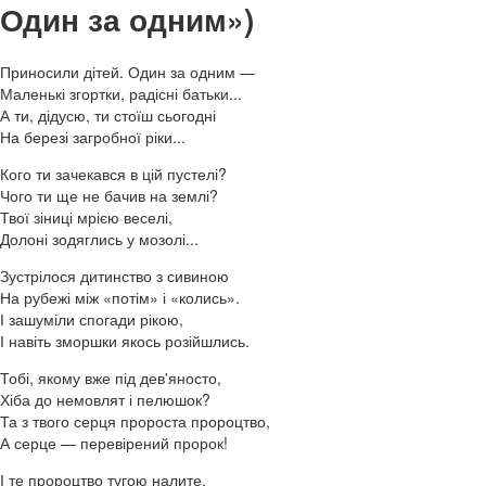
Один за одним»)
Приносили дітей. Один за одним —
Маленькі згортки, радісні батьки...
А ти, дідусю, ти стоїш сьогодні
На березі загробної ріки...
Кого ти зачекався в цій пустелі?
Чого ти ще не бачив на землі?
Твої зіниці мрією веселі,
Долоні зодяглись у мозолі...
Зустрілося дитинство з сивиною
На рубежі між «потім» і «колись».
І зашуміли спогади рікою,
І навіть зморшки якось розійшлись.
Тобі, якому вже під дев'яносто,
Хіба до немовлят і пелюшок?
Та з твого серця пророста пророцтво,
А серце — перевірений пророк!
І те пророцтво тугою налите,