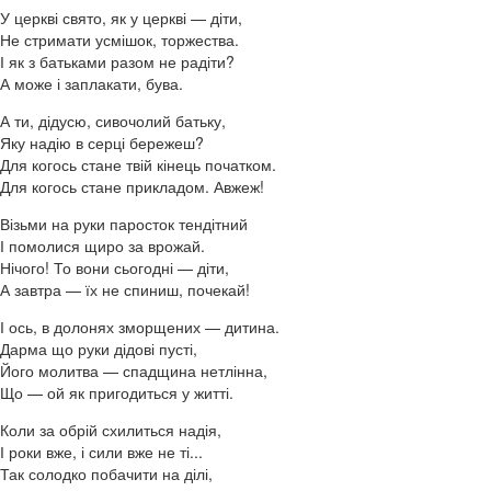
У церкві свято, як у церкві — діти,
Не стримати усмішок, торжества.
І як з батьками разом не радіти?
А може і заплакати, бува.
А ти, дідусю, сивочолий батьку,
Яку надію в серці бережеш?
Для когось стане твій кінець початком.
Для когось стане прикладом. Авжеж!
Візьми на руки паросток тендітний
І помолися щиро за врожай.
Нічого! То вони сьогодні — діти,
А завтра — їх не спиниш, почекай!
І ось, в долонях зморщених — дитина.
Дарма що руки дідові пусті,
Його молитва — спадщина нетлінна,
Що — ой як пригодиться у житті.
Коли за обрій схилиться надія,
І роки вже, і сили вже не ті...
Так солодко побачити на ділі,