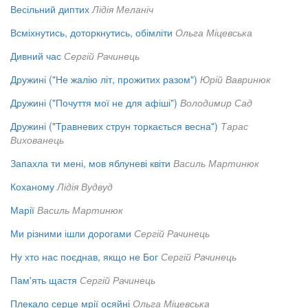
Весільний диптих
Лідія Меланіч
Всміхнутись, доторкнутись, обімліти
Ольга Міцевська
Дивний час
Сергій Рачинець
Дружині ("Не жалію літ, прожитих разом")
Юрій Вавринюк
Дружині ("Почуття мої не для афіші")
Володимир Сад
Дружині ("Травневих струн торкається весна")
Тарас
Вихованець
Запахла ти мені, мов яблуневі квіти
Василь Мартинюк
Коханому
Лідія Вудвуд
Марії
Василь Мартинюк
Ми різними ішли дорогами
Сергій Рачинець
Ну хто нас поєднав, якщо не Бог
Сергій Рачинець
Пам'ять щастя
Сергій Рачинець
Плекало серце мрії осяйні
Ольга Міцевська