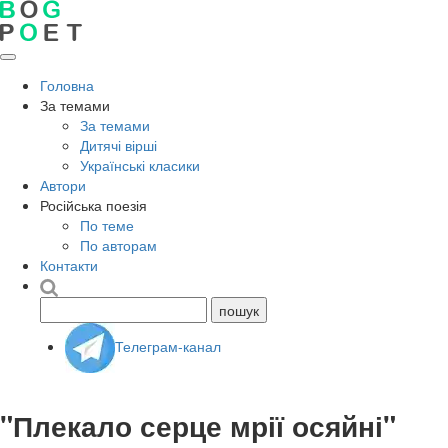
Головна
За темами
За темами
Дитячі вірші
Українські класики
Автори
Російська поезія
По теме
По авторам
Контакти
Телеграм-канал
"Плекало серце мрії осяйні"