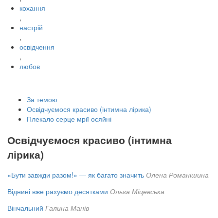
кохання
,
настрій
,
освідчення
,
любов
За темою
Освідчуємося красиво (інтимна лірика)
Плекало серце мрії осяйні
Освідчуємося красиво (інтимна
лірика)
«Бути завжди разом!» — як багато значить
Олена Романішина
Віднині вже рахуємо десятками
Ольга Міцевська
Вінчальний
Галина Манів