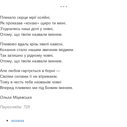
* * *
Плекало серце мрії осяйні,
Як проказав «кохаю» щиро ти мені.
З'єднались наші долі у човні,
Отому, що твоїм назвали іменем.
Пливемо вдаль крізь хвилі навісні,
Кохання стало нашим звичним іміджем.
Так затишно у рідному човні,
Отому, що твоїм назвали іменем.
Але любов гартується в борні —
Своїми силами її не втримаєм.
Тому в честь тебе названім човні
Вперед пливемо ми під Божим іменем.
Ольга Міцевська
Переглядів: 725
кохана
,