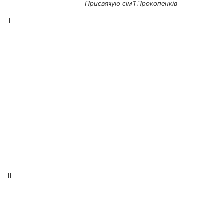
Присвячую сім’ї Прокопенків
І
ІІ