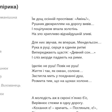
лірика)
оманішина
Їм дощ осінній проспівав: «Амінь!»,
Рушник двокриллям на дорогу вивів…
І поцілунком впала золотінь
На зло хрипливо-відчайдушній зливі.
Для них звучав, як вперше, Мендельсон…
Рука в руці, серця в єдинім ритмі
а
Випереджають щастя: «Дивний сон…»
І сліз акорди падають на рими.
Ідилію не руш! Повік не руш!
ринюк
Життя і так, як океан, солоне…
Застигла мить у поєднанні душ,
д
Розмита тим, що на щоках холоне…
 Вихованець
юк
А молодість аж в скроні п’янко б’є,
Вирівнює стежки в одну дорогу.
«Кохання є! – кричить. – Погляньте, є!»,