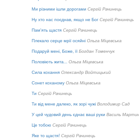
Ми різними ішли дорогами
Сергій Рачинець
Ну хто нас поєднав, якщо не Бог
Сергій Рачинець
Пам'ять щастя
Сергій Рачинець
Плекало серце мрії осяйні
Ольга Міцевська
Подаруй мені, Боже, її
Богдан Томенчук
Половіють жита...
Ольга Міцевська
Сила кохання
Олександр Войтицький
Сонет коханому
Ольга Міцевська
Ти
Сергій Рачинець
Ти від мене далеко, як зорі чужі
Володимир Сад
У цей чудовий день єднає ваші руки
Василь Марти
Це тобою
Сергій Рачинець
Яке то щастя!
Сергій Рачинець