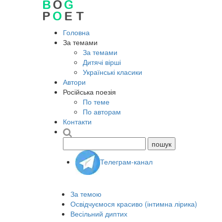
Головна
За темами
За темами
Дитячі вірші
Українські класики
Автори
Російська поезія
По теме
По авторам
Контакти
Телеграм-канал
За темою
Освідчуємося красиво (інтимна лірика)
Весільний диптих