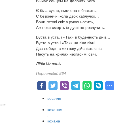
Вінчає сонцем на долонях Бога.
Є біла сукня, вмочена в блакить,
Є безкінечні кола двох каблучок…
Вони готові світ в руках носить,
Аж поки смерть їх душі не розлучить.
Вуста в уста, і «Так» в буденність днів…
Вуста в уста і «Так» на віки вічні…
Два лебедя в життєву дійсність снів
Несуть на крилах незгасимі свічі.
Лідія Меланіч
Переглядів: 864
весілля
,
нюк
кохання
,
кохана