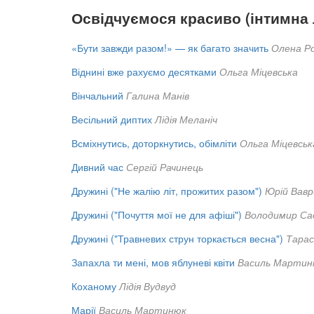
Освідчуємося красиво (інтимна 
«Бути завжди разом!» — як багато значить
Олена Р
Віднині вже рахуємо десятками
Ольга Міцевська
Вінчальний
Галина Манів
Весільний диптих
Лідія Меланіч
Всміхнутись, доторкнутись, обімліти
Ольга Міцевськ
Дивний час
Сергій Рачинець
Дружині ("Не жалію літ, прожитих разом")
Юрій Вав
Дружині ("Почуття мої не для афіші")
Володимир Са
Дружині ("Травневих струн торкається весна")
Тарас
Запахла ти мені, мов яблуневі квіти
Василь Мартин
Коханому
Лідія Вудвуд
Марії
Василь Мартинюк