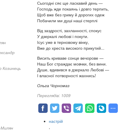
Сьогодні сяє ще ласкавий день —
Господь жде покаянь і довго терпить,
Щоб вже без гриму й дорогих одеж
Побачили ми душі наші стерплі
Від заздрості, захланності, спокус
У дзеркалі любові і покути.
Ісус уже в терновому вінку,
лян
Вже до хреста високого прикутий...
ександр
Висить криваве сонце вечорове —
Наш Бог страждає мовчки, без вини.
р Козинець
Душе, вдивився в дзеркало Любові —
І власної потворності жахнись!
Ольга Чорномаз
Переглядів: 1009
настрій
,
-Милян