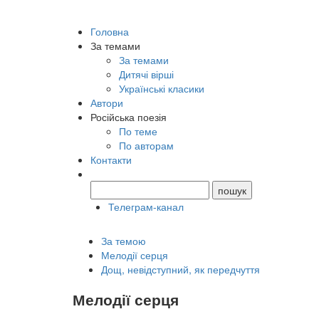
Головна
За темами
За темами
Дитячі вірші
Українські класики
Автори
Російська поезія
По теме
По авторам
Контакти
Телеграм-канал
За темою
Мелодії серця
Дощ, невідступний, як передчуття
Мелодії серця