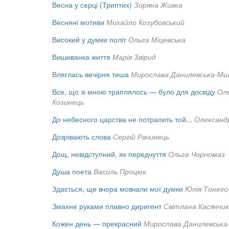
Весна у серці (Триптих)
Зоряна Живка
Весняні мотиви
Михайло Козубовський
Високий у думки політ
Ольга Міцевська
Вишиванка життя
Марія Звірид
Вляглась вечірня тиша
Мирослава Данилевська-Ми
Все, що зі мною траплялось — було для досвіду
Ол
Козинець
До небесного царства не потрапить той...
Олександ
Дозрівають слова
Сергій Рачинець
Дощ, невідступний, як передчуття
Ольга Чорномаз
Душа поета
Василь Процюк
Здається, ще вчора мовчали мої думки
Юлія Тонего
Змахне руками плавно диригент
Світлана Касянчик
Кожен день — прекрасний
Мирослава Данилевська