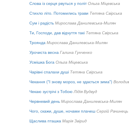
Слова із серця рвуться у політ
Ольга Міцевська
Стихло літо. Потомились трави
Тетяна Свірська
Сум і радість
Мирослава Данилевська-Милян
Ти, Господи, дав відчуття такі
Тетяна Свірська
Троянда
Мирослава Данилевська-Милян
Урочиста весна
Галина Гунченко
Усмішка Бога
Ольга Міцевська
Чарівні спалахи душі
Тетяна Свірська
Чекання ("І знову мороз, не здається зима")
Володи
Чекаю зустрічі з Тобою
Лідія Вудвуд
Червневий день
Мирослава Данилевська-Милян
Чого, скажи, душе, ночами плачеш
Сергій Рачинець
Щаслива пташка
Марія Звірид