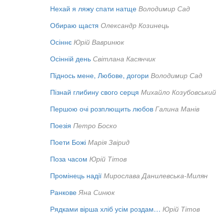
Нехай я ляжу спати натще
Володимир Сад
Обираю щастя
Олександр Козинець
Осіннє
Юрій Вавринюк
Осінній день
Світлана Касянчик
Піднось мене, Любове, догори
Володимир Сад
Пізнай глибину свого серця
Михайло Козубовський
Першою очі розплющить любов
Галина Манів
Поезія
Петро Боско
Поети Божі
Марія Звірид
Поза часом
Юрій Тітов
Промінець надії
Мирослава Данилевська-Милян
Ранкове
Яна Синюк
Рядками вірша хліб усім роздам…
Юрій Тітов