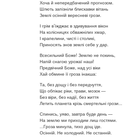
Хоча й непередбачений прогнозом.
Шлють запізніли блискавки вітань
Землі осінній вересневі грози.
І грім в’їжджає в здивування вікон
На колісницях обважнілих хмар,
І крапелини, чисті і столикі,
Приносять знов землі себе у дар.
Всесильний Боже! Землю не покинь,
Напій снагою урожаї наші!
Предвічний Боже, над усі віки
Хай обмине її гроза інакша:
Та, без дощу і без передчуття,
Що обпікає ріки, трави, мозок —
Без віри, без надії, без життя
Летить планета крізь смертельні грози...
Спинись, уяво, завтра буде день —
На землю ми приходим лиш гостями.
...Гроза минула, тихо дощ іде.
Осінній. Не холодний. Не останній.