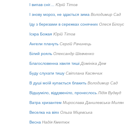
І випав сніг…
Юрій Тітов
І знову мороз, не здається зима
Володимир Сад
Іду з березами в сережках сонячних
Олеся Білоус
Іскра Божая
Юрій Тітов
Ангели плачуть
Сергій Рачинець
Білий рояль
Олександр Шевченко
Благословенна хвиля тиші
Домініка Дем
Буду слухати тишу
Світлана Касянчик
В душі моїй купається блакить
Володимир Сад
Відшуміло, віддзвеніло, пронеслось
Лідія Вудвуд
Ватра хризантем
Мирослава Данилевська-Милян
Веселка на віях
Ольга Міцевська
Весна
Надія Кметюк