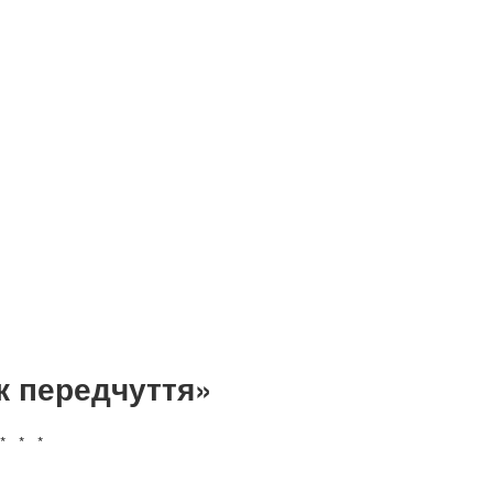
к передчуття»
* * *