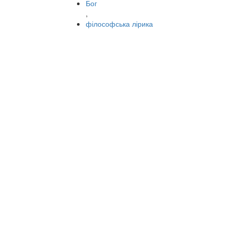
Бог
,
філософська лірика