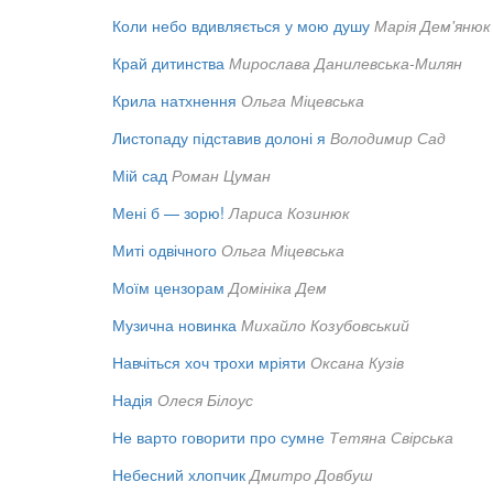
Коли небо вдивляється у мою душу
Марія Дем'янюк
Край дитинства
Мирослава Данилевська-Милян
Крила натхнення
Ольга Міцевська
Листопаду підставив долоні я
Володимир Сад
Мій сад
Роман Цуман
Мені б — зорю!
Лариса Козинюк
Миті одвічного
Ольга Міцевська
Моїм цензорам
Домініка Дем
Музична новинка
Михайло Козубовський
Навчіться хоч трохи мріяти
Оксана Кузів
Надія
Олеся Білоус
Не варто говорити про сумне
Тетяна Свірська
Небесний хлопчик
Дмитро Довбуш