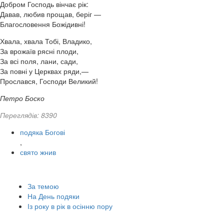
Добром Господь вінчає рік:
Давав, любив прощав, беріг —
Благословення Божідивні!
Хвала, хвала Тобі, Владико,
За врожаїв рясні плоди,
За всі поля, лани, сади,
За повні у Церквах ряди,—
Прослався, Господи Великий!
Петро Боско
Переглядів: 8390
подяка Богові
,
свято жнив
За темою
На День подяки
Із року в рік в осінню пору