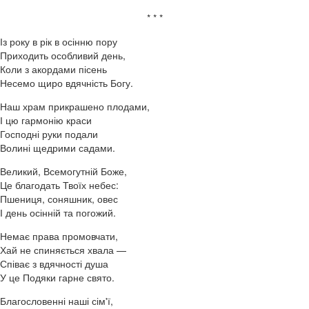
* * *
Із року в рік в осінню пору
Приходить особливий день,
Коли з акордами пісень
Несемо щиро вдячність Богу.
Наш храм прикрашено плодами,
І цю гармонію краси
Господні руки подали
Волині щедрими садами.
Великий, Всемогутній Боже,
Це благодать Твоїх небес:
Пшениця, соняшник, овес
І день осінній та погожий.
Немає права промовчати,
Хай не спиняється хвала —
Співає з вдячності душа
У це Подяки гарне свято.
Благословенні наші сім'ї,