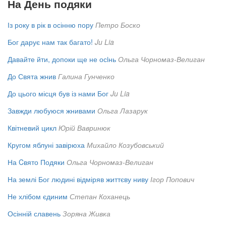
На День подяки
Із року в рік в осінню пору
Петро Боско
Бог дарує нам так багато!
Ju Lia
Давайте йти, допоки ще не осiнь
Ольга Чорномаз-Велиган
До Свята жнив
Галина Гунченко
До цього місця був із нами Бог
Ju Lia
Завжди любуюся жнивами
Ольга Лазарук
Квітневий цикл
Юрій Вавринюк
Кругом яблуні завірюха
Михайло Козубовський
На Cвято Подяки
Ольга Чорномаз-Велиган
На землі Бог людині відміряв життєву ниву
Ігор Попович
Не хлібом єдиним
Степан Коханець
Осінній славень
Зоряна Живка