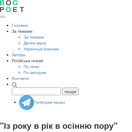
Головна
За темами
За темами
Дитячі вірші
Українські класики
Автори
Російська поезія
По теме
По авторам
Контакти
Телеграм-канал
"Із року в рік в осінню пору"