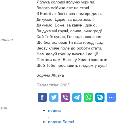
Яблука солодкі яблуню укрили,
Золота хлібина сяє на столі –
З Божої любові нива нам вродила.
Дякуємо, Царю, за дари землі!
Дякуємо, Боже, за кавун і диню,
За духмяні груші, сливи, виноград!
Хай Тобі лунає, Господи, хваління,
елиган
Що благословив Ти наш город і сад!
Знову кличе поле до роботи стати.
Нам даруй годину вчасно і дощі!
Поможи нам, Боже, у Христі зростати,
Щоб Тебе прославить плодом у душі!
Зоряна Живка
Переглядів: 2827
ович
подяка
,
подяка Богові