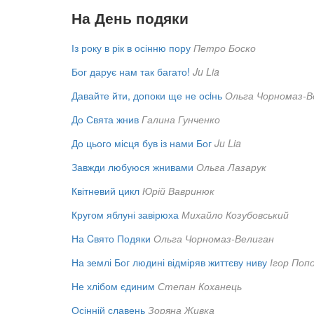
На День подяки
Із року в рік в осінню пору
Петро Боско
Бог дарує нам так багато!
Ju Lia
Давайте йти, допоки ще не осiнь
Ольга Чорномаз-В
До Свята жнив
Галина Гунченко
До цього місця був із нами Бог
Ju Lia
Завжди любуюся жнивами
Ольга Лазарук
Квітневий цикл
Юрій Вавринюк
Кругом яблуні завірюха
Михайло Козубовський
На Cвято Подяки
Ольга Чорномаз-Велиган
На землі Бог людині відміряв життєву ниву
Ігор Поп
Не хлібом єдиним
Степан Коханець
Осінній славень
Зоряна Живка