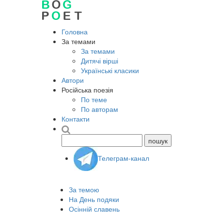
Головна
За темами
За темами
Дитячі вірші
Українські класики
Автори
Російська поезія
По теме
По авторам
Контакти
Телеграм-канал
За темою
На День подяки
Осінній славень