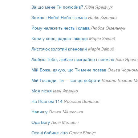
За що мене Ти полюбив?
Лідія Яремчук
Земля і Небо! Небо і земля
Надія Кметюк
Йому належить честь і слава
Любов Омельчук
Коли у серці радості акорди
Марія Звірид
Листочок золотий кленовий
Марія Звірид
Люблю Тебе, люблю незграбно і невміло
Віка Яриче
Мій Боже, дякую, що Ти мене позвав
Ольга Чорном
Мій Господи, Ти — сонце доброти
Василь-Богдан М
Моя пісня
Іван Франко
На Псалом 114
Ярослав Велиган
Напишу
Ольга Міцевська
Ода Богу
Лідія Меланіч
Осені бабине літо
Олеся Білоус