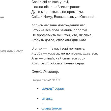
Свої пісні співаю уночі,
І кожна пісня наближає ранок.
Душе моя, озвись, не промовчи,
Співай Йому, Всевишньому, «Осанна!»
ан
Колись настане довгожданий час,
І стихне все поза земним порогом.
Не промовчить лиш той, хто, як свіча,
Згорить дотла, співаючи для Бога.
В очах — пітьма, і зорі не горять,
жко-Камінська
Журба — комусь, не до пісень, здається,
А ти — співай, хай світиться зоря
Христової любові в кожнім серці.
Сергій Рачинець
Переглядів: 3113
мелодії серця
,
музика
,
слава Богові