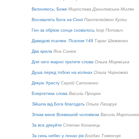
Вклоняюсь, Боже
Мирослава Данилевська-Милян
Восхвалять Бога на Сіоні
Пантелеймон Куліш
Ген за обрієм сонце сховалось
Ігор Попович
Давидові псалми. Псалом 149
Тарас Шевченко
Два крила
Яна Синюк
Для чого марно тратити слова
Ольга Міцевська
Душа перед тобою на колінах
Ольга Чорномаз
Дякую Христу
Сергій Сапоненко
Енергетика слова
Василь Процюк
Зійшла від Бога благодать
Ольга Лазарук
Зіткав мене Всевишній чоловіком
Василь Мартиню
За все дякуйте
Степан Коханець
За синь небес у лонах рік
Богдан Томенчук