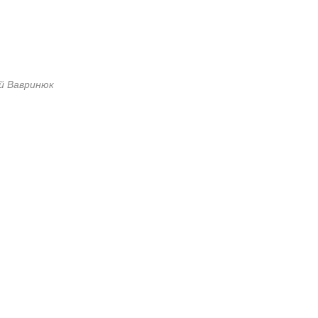
й Вавринюк