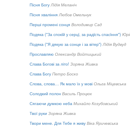
Пісня Богу
Лідія Меланіч
Пісня хваління
Любов Омельчук
Перші промені сонця
Володимир Сад
Подяка ("За спокiй у серцi, за радiсть спасiння")
Юрі
Подяка ("Я дякую за сонце і за вітер")
Лідія Вудвуд
Прославляю
Олександр Войтицький
Слава Богові за літо!
Зоряна Живка
Слава Богу
Петро Боско
Слова, слова… Як мало їх у мові
Ольга Міцевська
Солодкий полон
Василь Процюк
Сягаючи думкою неба
Михайло Козубовський
Твої руки
Зоряна Живка
Твори мене. Для Тебе я живу
Віка Яричевська