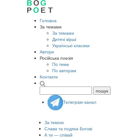
Головна
За темами
За темами
Дитячі вірші
Українські класики
Автори
Російська поезія
По теме
По авторам
Контакти
Телеграм-канал
За темою
Слава та подяка Богові
А ти — співай