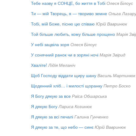
Тебе назву я СОНЦЕ, бо життя в Тобі
Олеся Білоус
Ти — мій Творець, я — твориво земне
Ольга Лазар
Тобі, мій Боже, пісню цю співаю
Юрій Вавринюк
Той більше любить, кому більше прощено
Марія Зві
У небі зацвіла зоря
Олеся Білоус
У сонячний ранок чи в зоряні ночі
Марія Звірид
Хваліте!
Лідія Меланіч
Щоб Господу віддати щиру шану
Василь Мартинюк
Щоденний хліб… і милості щоранку
Петро Боско
Я Богу дякую за все
Раїса Обшарська
Я дякую Богу
Лариса Козинюк
Я дякую за всі печалі
Галина Гунченко
Я дякую за те, що небо — синє
Юрій Вавринюк