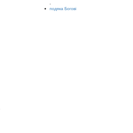
,
подяка Богові
к