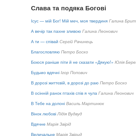
Слава та подяка Богові
Ісус — мій Бог! Мій меч, моя твердиня
Галина Брит
А вечір так пахне зливою
Галина Леонович
А ти — співай
Сергій Рачинець
Благословляю
Петро Боско
Боюся раніше піти й не сказати «Дякую!»
Юлія Бере
Будьмо вдячні
Ігор Попович
В дорозі життєвій, в дорозі до раю
Петро Боско
В осінній ранок птахів спів я чула
Галина Леонович
В Тебе на долоні
Василь Мартинюк
Вінок любові
Лідія Вудвуд
Вдячне
Марія Звірід
Величальне
Марія Звірид