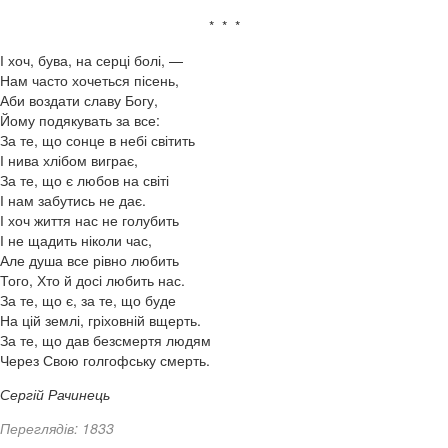
* * *
І хоч, бува, на серці болі, —
Нам часто хочеться пісень,
Аби воздати славу Богу,
Йому подякувать за все:
За те, що сонце в небі світить
І нива хлібом виграє,
За те, що є любов на світі
І нам забутись не дає.
І хоч життя нас не голубить
І не щадить ніколи час,
Але душа все рівно любить
Того, Хто й досі любить нас.
За те, що є, за те, що буде
На цій землі, гріховній вщерть.
За те, що дав безсмертя людям
Через Свою голгофську смерть.
Сергій Рачинець
Переглядів: 1833