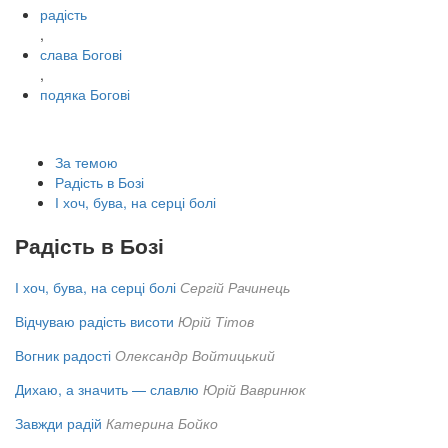
радість
,
слава Богові
,
подяка Богові
За темою
Радість в Бозі
І хоч, бува, на серці болі
Радість в Бозі
І хоч, бува, на серці болі
Сергій Рачинець
Відчуваю радість висоти
Юрій Тітов
Вогник радості
Олександр Войтицький
Дихаю, а значить — славлю
Юрій Вавринюк
Завжди радій
Катерина Бойко