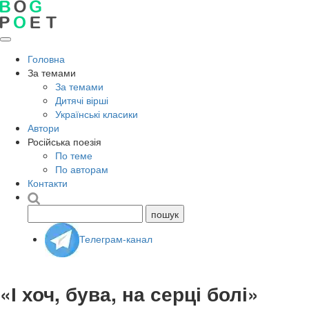
Головна
За темами
За темами
Дитячі вірші
Українські класики
Автори
Російська поезія
По теме
По авторам
Контакти
Телеграм-канал
«І хоч, бува, на серці болі»