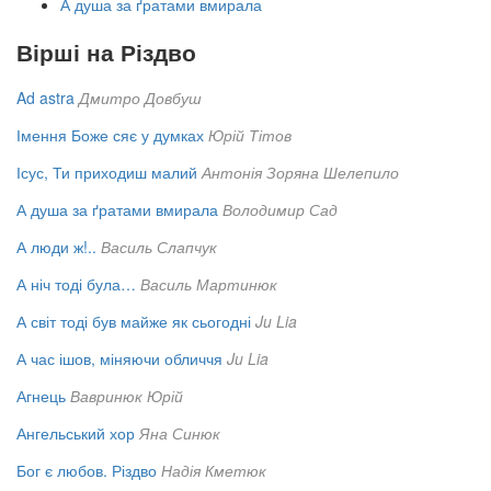
А душа за ґратами вмирала
Вірші на Різдво
Ad astra
Дмитро Довбуш
Імення Боже сяє у думках
Юрій Тітов
Ісус, Ти приходиш малий
Антонія Зоряна Шелепило
А душа за ґратами вмирала
Володимир Сад
А люди ж!..
Василь Слапчук
А ніч тоді була…
Василь Мартинюк
А світ тоді був майже як сьогодні
Ju Lia
А час ішов, міняючи обличчя
Ju Lia
Агнець
Вавринюк Юрій
Ангельський хор
Яна Синюк
Бог є любов. Різдво
Надія Кметюк