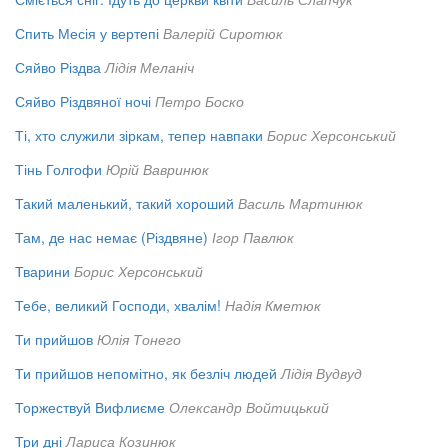
Спить Месія у вертепі
Валерій Сиротюк
Сяйво Різдва
Лідія Меланіч
Сяйво Різдвяної ночі
Петро Боско
Ті, хто служили зіркам, тепер навпаки
Борис Херсонський
Тінь Голгофи
Юрій Вавринюк
Такий маленький, такий хороший
Василь Мартинюк
Там, де нас немає (Різдвяне)
Ігор Павлюк
Тварини
Борис Херсонський
Тебе, великий Господи, хвалім!
Надія Кметюк
Ти прийшов
Юлія Тонего
Ти прийшов непомітно, як безліч людей
Лідія Вудвуд
Торжествуй Вифлиєме
Олександр Войтицький
Три дні
Лариса Козинюк