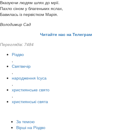
Вказуючи людям шлях до мрії.
Пахло сіном у благеньких яслах,
Бавилась із первістком Марія.
Володимир Сад
Читайте нас на Телеграм
Переглядів: 7484
Різдво
,
Святвечір
,
народження Ісуса
,
християнське свято
,
християнські свята
За темою
Вірші на Різдво