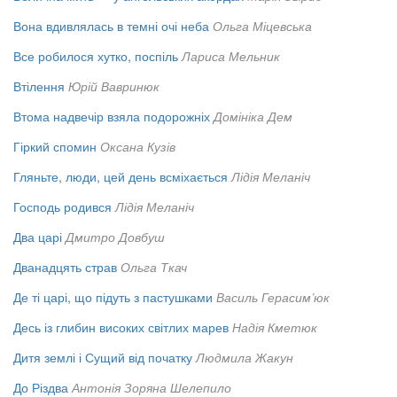
Вона вдивлялась в темні очі неба
Ольга Міцевська
Все робилося хутко, поспіль
Лариса Мельник
Втілення
Юрій Вавринюк
Втома надвечір взяла подорожніх
Домініка Дем
Гіркий спомин
Оксана Кузів
Гляньте, люди, цей день всміхається
Лідія Меланіч
Господь родився
Лідія Меланіч
Два царі
Дмитро Довбуш
Дванадцять страв
Ольга Ткач
Де ті царі, що підуть з пастушками
Василь Герасим’юк
Десь із глибин високих світлих марев
Надія Кметюк
Дитя землі і Сущий від початку
Людмила Жакун
До Різдва
Антонія Зоряна Шелепило