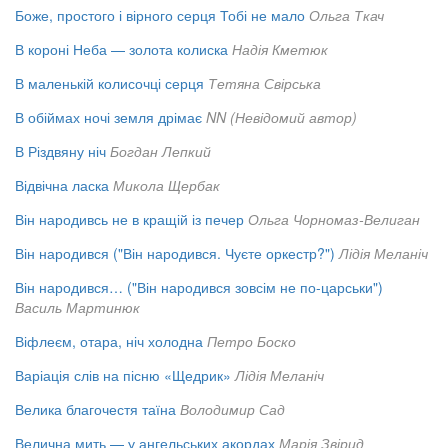
Боже, простого і вірного серця Тобі не мало
Ольга Ткач
В короні Неба — золота колиска
Надія Кметюк
В маленькій колисочці серця
Тетяна Свірська
В обіймах ночі земля дрімає
NN (Невідомий автор)
В Різдвяну ніч
Богдан Лепкий
Відвічна ласка
Микола Щербак
Він народивсь не в кращій із печер
Ольга Чорномаз-Велиган
Він народився ("Він народився. Чуєте оркестр?")
Лідія Меланіч
Він народився… ("Він народився зовсім не по-царськи")
Василь Мартинюк
Віфлеєм, отара, ніч холодна
Петро Боско
Варіація слів на пісню «Щедрик»
Лідія Меланіч
Велика благочестя таїна
Володимир Сад
Велична мить — у ангельських акордах
Марія Звірид