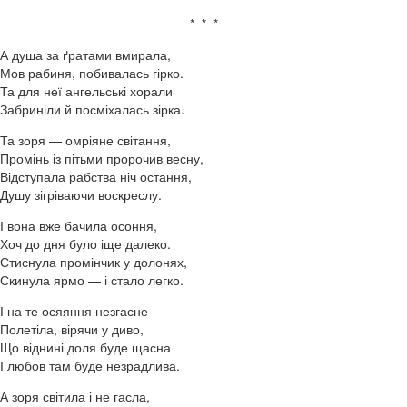
* * *
А душа за ґратами вмирала,
Мов рабиня, побивалась гірко.
Та для неї ангельські хорали
Забриніли й посміхалась зірка.
Та зоря — омріяне світання,
Промінь із пітьми пророчив весну,
Відступала рабства ніч остання,
Душу зігріваючи воскреслу.
І вона вже бачила осоння,
Хоч до дня було іще далеко.
Стиснула промінчик у долонях,
Скинула ярмо — і стало легко.
І на те осяяння незгасне
Полетіла, вірячи у диво,
Що віднині доля буде щасна
І любов там буде незрадлива.
А зоря світила і не гасла,