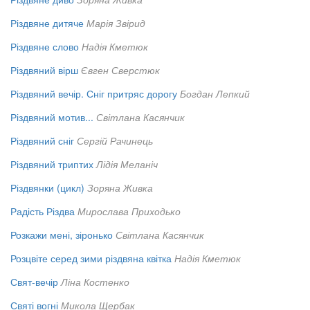
Різдвяне дитяче
Марія Звірид
Різдвяне слово
Надія Кметюк
Різдвяний вірш
Євген Сверстюк
Різдвяний вечір. Сніг притряс дорогу
Богдан Лепкий
Різдвяний мотив...
Світлана Касянчик
Різдвяний сніг
Сергій Рачинець
Різдвяний триптих
Лідія Меланіч
Різдвянки (цикл)
Зоряна Живка
Радість Різдва
Мирослава Приходько
Розкажи мені, зіронько
Світлана Касянчик
Розцвіте серед зими різдвяна квітка
Надія Кметюк
Свят-вечір
Ліна Костенко
Святі вогні
Микола Щербак