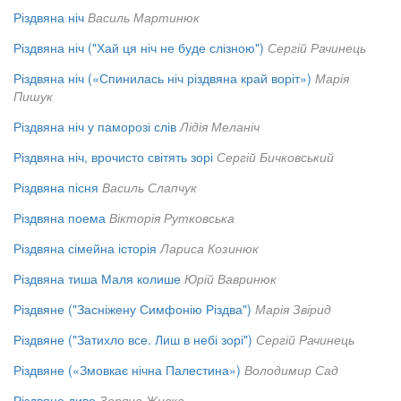
Різдвяна ніч
Василь Мартинюк
Різдвяна ніч ("Хай ця ніч не буде слізною")
Сергій Рачинець
Різдвяна ніч («Спинилась ніч різдвяна край воріт»)
Марія
Пишук
Різдвяна ніч у паморозі слів
Лідія Меланіч
Різдвяна ніч, врочисто світять зорі
Сергій Бичковський
Різдвяна пісня
Василь Слапчук
Різдвяна поема
Вікторія Рутковська
Різдвяна сімейна історія
Лариса Козинюк
Різдвяна тиша Маля колише
Юрій Вавринюк
Різдвяне ("Засніжену Симфонію Різдва")
Марія Звірид
Різдвяне ("Затихло все. Лиш в небі зорі")
Сергій Рачинець
Різдвяне («Змовкає нічна Палестина»)
Володимир Сад
Різдвяне диво
Зоряна Живка