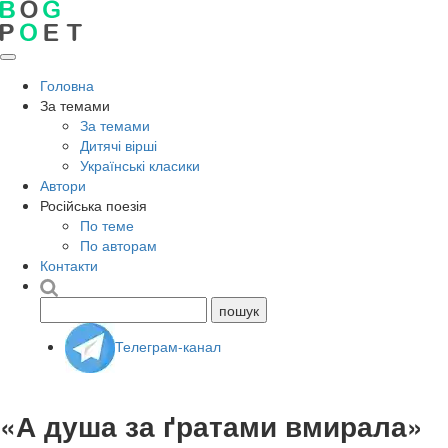
Головна
За темами
За темами
Дитячі вірші
Українські класики
Автори
Російська поезія
По теме
По авторам
Контакти
Телеграм-канал
«А душа за ґратами вмирала»