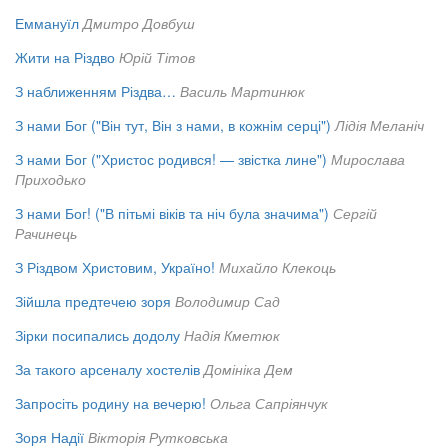
Еммануїл
Дмитро Довбуш
Жити на Різдво
Юрій Тітов
З наближенням Різдва…
Василь Мартинюк
З нами Бог ("Він тут, Він з нами, в кожнім серці")
Лідія Меланіч
З нами Бог ("Христос родився! — звістка лине")
Мирослава
Приходько
З нами Бог! ("В пітьмі віків та ніч була значима")
Сергій
Рачинець
З Різдвом Христовим, Україно!
Михайло Клекоць
Зійшла предтечею зоря
Володимир Сад
Зірки посипались додолу
Надія Кметюк
За такого арсеналу хостелів
Домініка Дем
Запросіть родину на вечерю!
Ольга Сапріянчук
Зоря Надії
Вікторія Рутковська