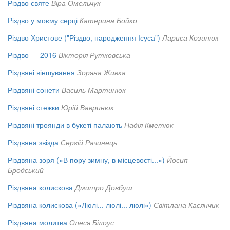
Різдво святе
Віра Омельчук
Різдво у моєму серці
Катерина Бойко
Різдво Христове ("Різдво, народження Ісуса")
Лариса Козинюк
Різдво — 2016
Вікторія Рутковська
Різдвяні віншування
Зоряна Живка
Різдвяні сонети
Василь Мартинюк
Різдвяні стежки
Юрій Вавринюк
Різдвяні троянди в букеті палають
Надія Кметюк
Різдвяна звізда
Сергій Рачинець
Різдвяна зоря («В пору зимну, в місцевості...»)
Йосип
Бродський
Різдвяна колискова
Дмитро Довбуш
Різдвяна колискова («Люлі... люлі... люлі»)
Світлана Касянчик
Різдвяна молитва
Олеся Білоус