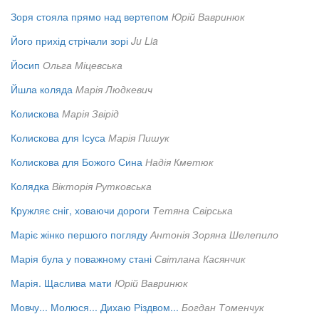
Зоря стояла прямо над вертепом
Юрій Вавринюк
Його прихід стрічали зорі
Ju Lia
Йосип
Ольга Міцевська
Йшла коляда
Марія Людкевич
Колискова
Марія Звірід
Колискова для Ісуса
Марія Пишук
Колискова для Божого Сина
Надія Кметюк
Колядка
Вікторія Рутковська
Кружляє сніг, ховаючи дороги
Тетяна Свірська
Маріє жінко першого погляду
Антонія Зоряна Шелепило
Марія була у поважному стані
Світлана Касянчик
Марія. Щаслива мати
Юрій Вавринюк
Мовчу... Молюся... Дихаю Різдвом...
Богдан Томенчук