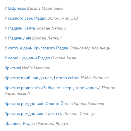
У Віфлеємі
Василь Мартинюк
У кожного своє Різдво
Володимир Сад
У Різдвяні свята
Богдан Лепкий
У Різдвяну ніч
Богдан Лепкий
У світлий день Христового Різдва
Олександр Козинець
У серці щоднини Різдво
Оксана Кузів
Христові
Надія Кметюк
Христос прийшов до нас, і стало світло
Надія Кметюк
Христос родився! («Забудьте в серці горе чорне»)
Петро
Карманський
Христос рождається! Славте Його!
Лариса Козинюк
Христос рождається. І диха віл
Василь Слапчук
Щасливе Різдво
Людмила Жакун