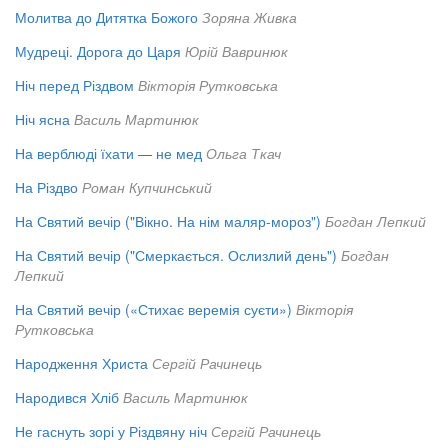
Молитва до Дитятка Божого
Зоряна Живка
Мудреці. Дорога до Царя
Юрій Вавринюк
Ніч перед Різдвом
Вікторія Рутковська
Ніч ясна
Василь Мартинюк
На верблюді їхати — не мед
Ольга Ткач
На Різдво
Роман Купчинський
На Святий вечір ("Вікно. На нім маляр-мороз")
Богдан Лепкий
На Святий вечір ("Смеркається. Ослизлий день")
Богдан
Лепкий
На Святий вечір («Стихає веремія суєти»)
Вікторія
Рутковська
Народження Христа
Сергій Рачинець
Народився Хліб
Василь Мартинюк
Не гаснуть зорі у Різдвяну ніч
Сергій Рачинець