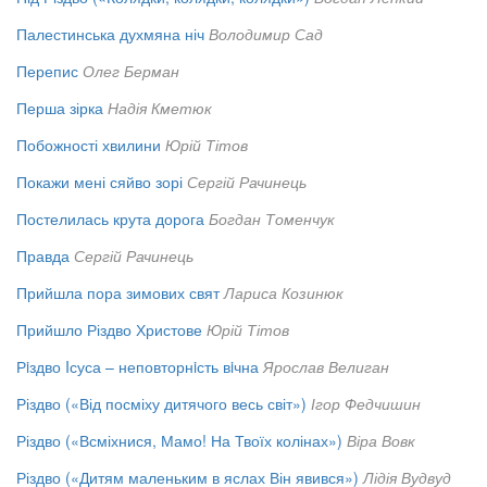
Палестинська духмяна ніч
Володимир Сад
Перепис
Олег Берман
Перша зірка
Надія Кметюк
Побожності хвилини
Юрій Тітов
Покажи мені сяйво зорі
Сергій Рачинець
Постелилась крута дорога
Богдан Томенчук
Правда
Сергій Рачинець
Прийшла пора зимових свят
Лариса Козинюк
Прийшло Різдво Христове
Юрій Тітов
Рiздво Iсуса – неповторнiсть вiчна
Ярослав Велиган
Різдво («Від посміху дитячого весь світ»)
Ігор Федчишин
Різдво («Всміхнися, Мамо! На Твоїх колінах»)
Віра Вовк
Різдво («Дитям маленьким в яслах Він явився»)
Лідія Вудвуд