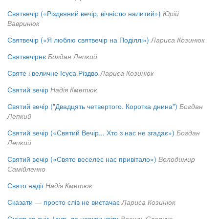
Святвечір («Різдвяний вечір, вічністю налитий»)
Юрій
Вавринюк
Святвечір («Я люблю святвечір на Поділлі»)
Лариса Козинюк
Святвечірнє
Богдан Лепкий
Святе і величне Ісуса Різдво
Лариса Козинюк
Святий вечір
Надія Кметюк
Святий вечір ("Двадцять четвертого. Коротка днина")
Богдан
Лепкий
Святий вечір («Святий Вечір... Хто з нас не згадає»)
Богдан
Лепкий
Святий вечір («Свято веселеє нас привітало»)
Володимир
Самійленко
Свято надії
Надія Кметюк
Сказати — просто слів не вистачає
Лариса Козинюк
Сміється сніг. Ідуть до церкви квіти
Василь Слапчук