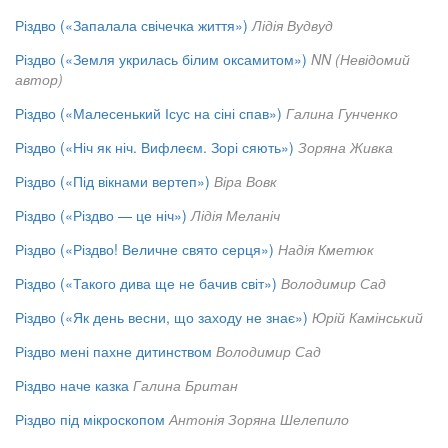
Різдво («Запалала свічечка життя»)
Лідія Вудвуд
Різдво («Земля укрилась білим оксамитом»)
NN (Невідомий
автор)
Різдво («Малесенький Ісус на сіні спав»)
Галина Гунченко
Різдво («Ніч як ніч. Вифлеєм. Зорі сяють»)
Зоряна Живка
Різдво («Під вікнами вертеп»)
Віра Вовк
Різдво («Різдво — це ніч»)
Лідія Меланіч
Різдво («Різдво! Величне свято серця»)
Надія Кметюк
Різдво («Такого дива ще не бачив світ»)
Володимир Сад
Різдво («Як день весни, що заходу не знає»)
Юрій Камінський
Різдво мені пахне дитинством
Володимир Сад
Різдво наче казка
Галина Британ
Різдво під мікроскопом
Антонія Зоряна Шелепило