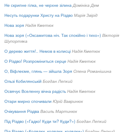
Не скрипне гілка, не черхне зілина
Домініка Дем
Несуть подарунки Христу на Різдво
Марія Звірід
Нова зоря
Надія Кметюк
Нова зоря («Оксамитова ніч. Так спокійно і тихо»)
Вікторія
Шупортяка
О дерево життя!.. Немов в колисці
Надія Кметюк
О Різдво! Розпроміниться серце
Надія Кметюк
О, Віфлеєме, глянь — зійшла Зоря
Олена Романішина
Ользі Кобилянській
Богдан Лепкий
Освячує Вселенну вічна радість
Надія Кметюк
Отари мирно спочивали
Юрій Вавринюк
Очікування Різдва
Василь Мартинюк
Під Різдво («Гадко! Куди ти? Куди?»)
Богдан Лепкий
Під Різдво («Колядки, колядки, колядки»)
Богдан Лепкий