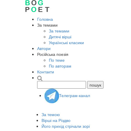
Головна
За темами
За темами
Дитячі вірші
Українські класики
Автори
Російська поезія
По теме
По авторам
Контакти
Телеграм-канал
За темою
Вірші на Різдво
Його прихід стрічали зорі