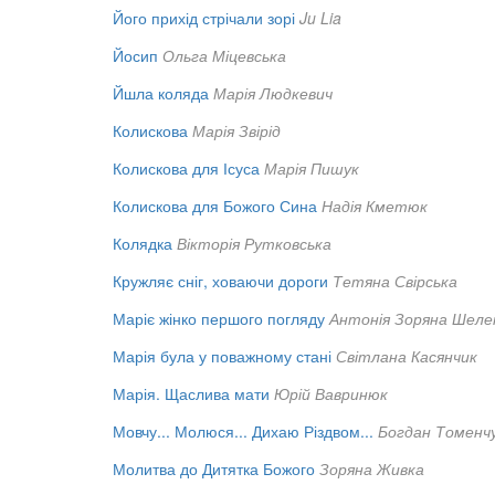
Його прихід стрічали зорі
Ju Lia
Йосип
Ольга Міцевська
Йшла коляда
Марія Людкевич
Колискова
Марія Звірід
Колискова для Ісуса
Марія Пишук
Колискова для Божого Сина
Надія Кметюк
Колядка
Вікторія Рутковська
Кружляє сніг, ховаючи дороги
Тетяна Свірська
Маріє жінко першого погляду
Антонія Зоряна Шеле
Марія була у поважному стані
Світлана Касянчик
Марія. Щаслива мати
Юрій Вавринюк
Мовчу... Молюся... Дихаю Різдвом...
Богдан Томенч
Молитва до Дитятка Божого
Зоряна Живка