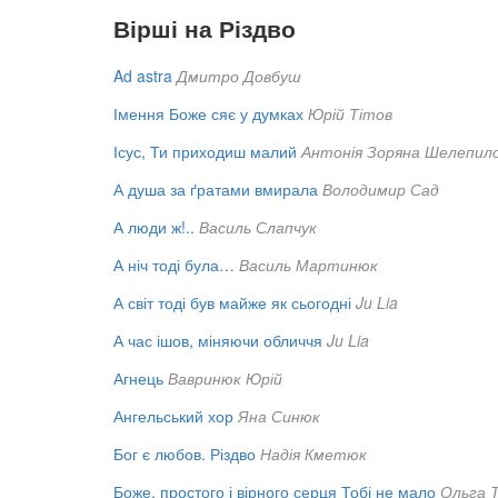
Вірші на Різдво
Ad astra
Дмитро Довбуш
Імення Боже сяє у думках
Юрій Тітов
Ісус, Ти приходиш малий
Антонія Зоряна Шелепил
А душа за ґратами вмирала
Володимир Сад
А люди ж!..
Василь Слапчук
А ніч тоді була…
Василь Мартинюк
А світ тоді був майже як сьогодні
Ju Lia
А час ішов, міняючи обличчя
Ju Lia
Агнець
Вавринюк Юрій
Ангельський хор
Яна Синюк
Бог є любов. Різдво
Надія Кметюк
Боже, простого і вірного серця Тобі не мало
Ольга 