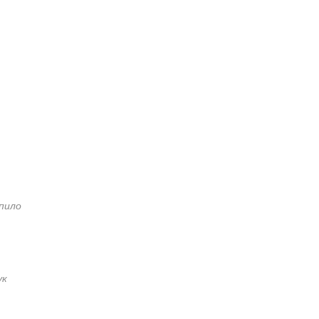
пило
ук