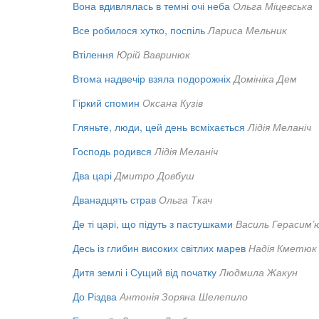
Вона вдивлялась в темні очі неба
Ольга Міцевська
Все робилося хутко, поспіль
Лариса Мельник
Втілення
Юрій Вавринюк
Втома надвечір взяла подорожніх
Домініка Дем
Гіркий спомин
Оксана Кузів
Гляньте, люди, цей день всміхається
Лідія Меланіч
Господь родився
Лідія Меланіч
Два царі
Дмитро Довбуш
Дванадцять страв
Ольга Ткач
Де ті царі, що підуть з пастушками
Василь Герасим’
Десь із глибин високих світлих марев
Надія Кметюк
Дитя землі і Сущий від початку
Людмила Жакун
До Різдва
Антонія Зоряна Шелепило