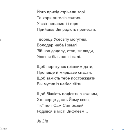
Його прихід стрічали зорі
Та хори ангелів святих.
У світ ненависті і горя
Прийшов Він радість принести.
Творець Усесвіту могутній,
о
Володар неба і землі
Зійшов додолу, став, як люди,
Узявши біль наш і жалі.
Щоб порятунок грішним дати,
Пропаще й миршаве спасти,
Щоб замість тебе постраждати,
Він мусив із небес зійти.
Щоб Вічність поділити з кожним,
Хто серце дасть Йому своє,
Тієї ночі Сам Син Божий
Родився в місті Вифлеєм...
Ju Lia
Ткач