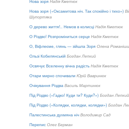
Нова зоря
Надія Кметюк
Нова зоря («Оксамитова ніч. Так спокійно і тихо»)
В
Шупортяка
О дерево життя!.. Немов в колисці
Надія Кметюк
О Різдво! Розпроміниться серце
Надія Кметюк
О, Віфлеєме, глянь — зійшла Зоря
Олена Романіш
Ользі Кобилянській
Богдан Лепкий
Освячує Вселенну вічна радість
Надія Кметюк
Отари мирно спочивали
Юрій Вавринюк
Очікування Різдва
Василь Мартинюк
Під Різдво («Гадко! Куди ти? Куди?»)
Богдан Лепкий
Під Різдво («Колядки, колядки, колядки»)
Богдан Ле
Палестинська духмяна ніч
Володимир Сад
Перепис
Олег Берман