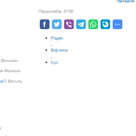
Читайте 
Переглядів: 2136
Різдво
,
Віфлеєм
,
-Велиган
Ісус
ія Меланіч
ки")
Василь
д