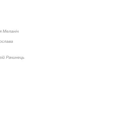
ія Меланіч
ослава
гій Рачинець