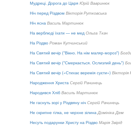
Мудреці. Дорога до Царя
Юрій Вавринюк
Ніч перед Різдвом
Вікторія Рутковська
Ніч ясна
Василь Мартинюк
На верблюді їхати — не мед
Ольга Ткач
На Різдво
Роман Купчинський
На Святий вечір ("Вікно. На нім маляр-мороз")
Богд
На Святий вечір ("Смеркається. Ослизлий день")
Бо
На Святий вечір («Стихає веремія суєти»)
Вікторія
Народження Христа
Сергій Рачинець
Народився Хліб
Василь Мартинюк
Не гаснуть зорі у Різдвяну ніч
Сергій Рачинець
Не скрипне гілка, не черхне зілина
Домініка Дем
Несуть подарунки Христу на Різдво
Марія Звірід