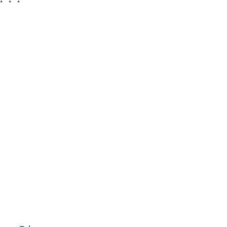
* * *