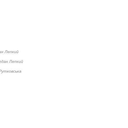
ан Лепкий
гдан Лепкий
 Рутковська