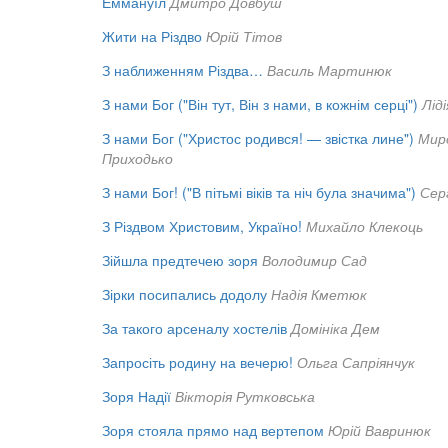
Еммануїл
Дмитро Довбуш
Жити на Різдво
Юрій Тітов
З наближенням Різдва…
Василь Мартинюк
З нами Бог ("Він тут, Він з нами, в кожнім серці")
Лід
З нами Бог ("Христос родився! — звістка лине")
Мир
Приходько
З нами Бог! ("В пітьмі віків та ніч була значима")
Сер
З Різдвом Христовим, Україно!
Михайло Клекоць
Зійшла предтечею зоря
Володимир Сад
Зірки посипались додолу
Надія Кметюк
За такого арсеналу хостелів
Домініка Дем
Запросіть родину на вечерю!
Ольга Сапріянчук
Зоря Надії
Вікторія Рутковська
Зоря стояла прямо над вертепом
Юрій Вавринюк