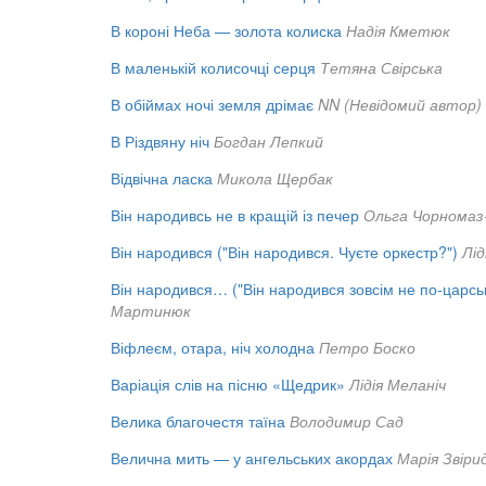
В короні Неба — золота колиска
Надія Кметюк
В маленькій колисочці серця
Тетяна Свірська
В обіймах ночі земля дрімає
NN (Невідомий автор)
В Різдвяну ніч
Богдан Лепкий
Відвічна ласка
Микола Щербак
Він народивсь не в кращій із печер
Ольга Чорномаз
Він народився ("Він народився. Чуєте оркестр?")
Лід
Він народився… ("Він народився зовсім не по-царсь
Мартинюк
Віфлеєм, отара, ніч холодна
Петро Боско
Варіація слів на пісню «Щедрик»
Лідія Меланіч
Велика благочестя таїна
Володимир Сад
Велична мить — у ангельських акордах
Марія Звіри