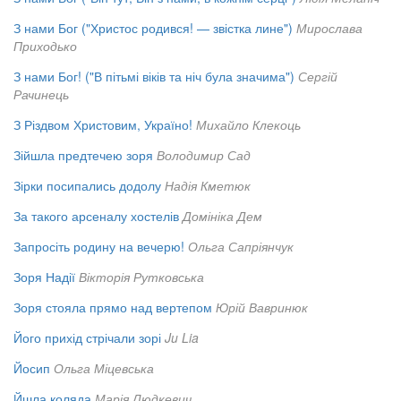
З нами Бог ("Христос родився! — звістка лине")
Мирослава
Приходько
З нами Бог! ("В пітьмі віків та ніч була значима")
Сергій
Рачинець
З Різдвом Христовим, Україно!
Михайло Клекоць
Зійшла предтечею зоря
Володимир Сад
Зірки посипались додолу
Надія Кметюк
За такого арсеналу хостелів
Домініка Дем
Запросіть родину на вечерю!
Ольга Сапріянчук
Зоря Надії
Вікторія Рутковська
Зоря стояла прямо над вертепом
Юрій Вавринюк
Його прихід стрічали зорі
Ju Lia
Йосип
Ольга Міцевська
Йшла коляда
Марія Людкевич