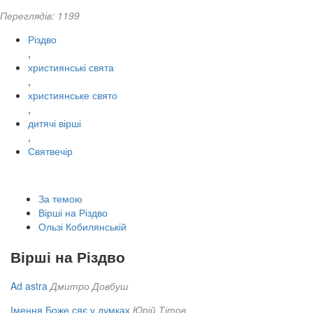
Переглядів: 1199
Різдво
,
християнські свята
,
християнське свято
,
дитячі вірші
,
Святвечір
За темою
Вірші на Різдво
Ользі Кобилянській
Вірші на Різдво
Ad astra
Дмитро Довбуш
Імення Боже сяє у думках
Юрій Тітов