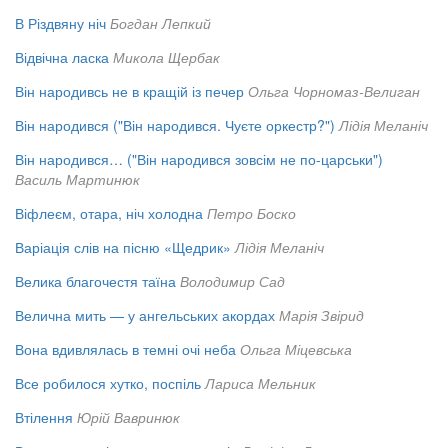
В Різдвяну ніч
Богдан Лепкий
Відвічна ласка
Микола Щербак
Він народивсь не в кращій із печер
Ольга Чорномаз-Велиган
Він народився ("Він народився. Чуєте оркестр?")
Лідія Меланіч
Він народився… ("Він народився зовсім не по-царськи")
Василь Мартинюк
Віфлеєм, отара, ніч холодна
Петро Боско
Варіація слів на пісню «Щедрик»
Лідія Меланіч
Велика благочестя таїна
Володимир Сад
Велична мить — у ангельських акордах
Марія Звірид
Вона вдивлялась в темні очі неба
Ольга Міцевська
Все робилося хутко, поспіль
Лариса Мельник
Втілення
Юрій Вавринюк