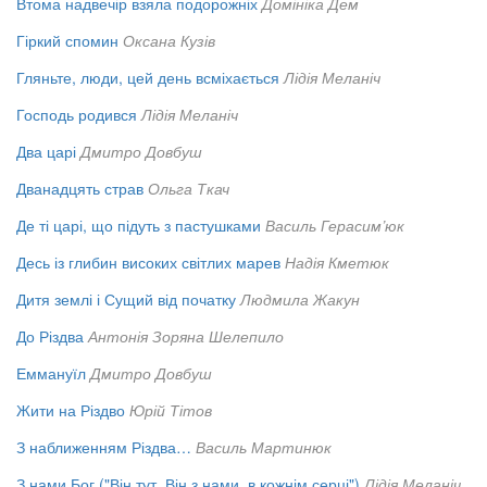
Втома надвечір взяла подорожніх
Домініка Дем
Гіркий спомин
Оксана Кузів
Гляньте, люди, цей день всміхається
Лідія Меланіч
Господь родився
Лідія Меланіч
Два царі
Дмитро Довбуш
Дванадцять страв
Ольга Ткач
Де ті царі, що підуть з пастушками
Василь Герасим’юк
Десь із глибин високих світлих марев
Надія Кметюк
Дитя землі і Сущий від початку
Людмила Жакун
До Різдва
Антонія Зоряна Шелепило
Еммануїл
Дмитро Довбуш
Жити на Різдво
Юрій Тітов
З наближенням Різдва…
Василь Мартинюк
З нами Бог ("Він тут, Він з нами, в кожнім серці")
Лідія Меланіч