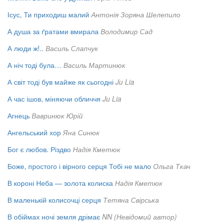
Ісус, Ти приходиш малий
Антонія Зоряна Шелепило
А душа за ґратами вмирала
Володимир Сад
А люди ж!..
Василь Слапчук
А ніч тоді була…
Василь Мартинюк
А світ тоді був майже як сьогодні
Ju Lia
А час ішов, міняючи обличчя
Ju Lia
Агнець
Вавринюк Юрій
Ангельський хор
Яна Синюк
Бог є любов. Різдво
Надія Кметюк
Боже, простого і вірного серця Тобі не мало
Ольга Ткач
В короні Неба — золота колиска
Надія Кметюк
В маленькій колисочці серця
Тетяна Свірська
В обіймах ночі земля дрімає
NN (Невідомий автор)