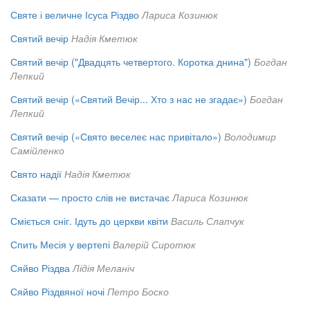
Святе і величне Ісуса Різдво
Лариса Козинюк
Святий вечір
Надія Кметюк
Святий вечір ("Двадцять четвертого. Коротка днина")
Богдан
Лепкий
Святий вечір («Святий Вечір... Хто з нас не згадає»)
Богдан
Лепкий
Святий вечір («Свято веселеє нас привітало»)
Володимир
Самійленко
Свято надії
Надія Кметюк
Сказати — просто слів не вистачає
Лариса Козинюк
Сміється сніг. Ідуть до церкви квіти
Василь Слапчук
Спить Месія у вертепі
Валерій Сиротюк
Сяйво Різдва
Лідія Меланіч
Сяйво Різдвяної ночі
Петро Боско