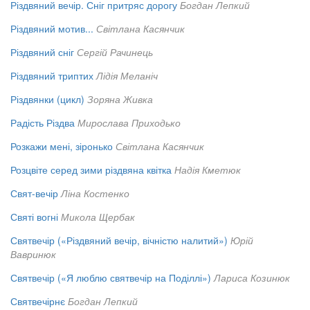
Різдвяний вечір. Сніг притряс дорогу
Богдан Лепкий
Різдвяний мотив...
Світлана Касянчик
Різдвяний сніг
Сергій Рачинець
Різдвяний триптих
Лідія Меланіч
Різдвянки (цикл)
Зоряна Живка
Радість Різдва
Мирослава Приходько
Розкажи мені, зіронько
Світлана Касянчик
Розцвіте серед зими різдвяна квітка
Надія Кметюк
Свят-вечір
Ліна Костенко
Святі вогні
Микола Щербак
Святвечір («Різдвяний вечір, вічністю налитий»)
Юрій
Вавринюк
Святвечір («Я люблю святвечір на Поділлі»)
Лариса Козинюк
Святвечірнє
Богдан Лепкий