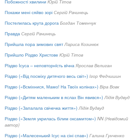
Побожності хвилини
Юрій Тітов
Покажи мені сяйво зорі
Сергій Рачинець
Постелилась крута дорога
Богдан Томенчук
Правда
Сергій Рачинець
Прийшла пора зимових свят
Лариса Козинюк
Прийшло Різдво Христове
Юрій Тітов
Рiздво Iсуса – неповторнiсть вiчна
Ярослав Велиган
Різдво («Від посміху дитячого весь світ»)
Ігор Федчишин
Різдво («Всміхнися, Мамо! На Твоїх колінах»)
Віра Вовк
Різдво («Дитям маленьким в яслах Він явився»)
Лідія Вудвуд
Різдво («Запалала свічечка життя»)
Лідія Вудвуд
Різдво («Земля укрилась білим оксамитом»)
NN (Невідомий
автор)
Різдво («Малесенький Ісус на сіні спав»)
Галина Гунченко