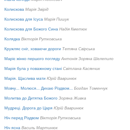
Колискова
Марія Звірід
Колискова для Ісуса
Марія Пишук
Колискова для Божого Сина
Надія Кметюк
Колядка
Вікторія Рутковська
Кружляє сніг, ховаючи дороги
Тетяна Свірська
Маріє жінко першого погляду
Антонія Зоряна Шелепило
Марія була у поважному стані
Світлана Касянчик
Марія. Щаслива мати
Юрій Вавринюк
Мовчу... Молюся... Дихаю Різдвом...
Богдан Томенчук
Молитва до Дитятка Божого
Зоряна Живка
Мудреці. Дорога до Царя
Юрій Вавринюк
Ніч перед Різдвом
Вікторія Рутковська
Ніч ясна
Василь Мартинюк