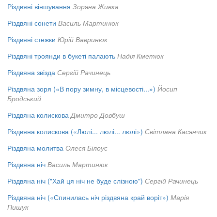
Різдвяні віншування
Зоряна Живка
Різдвяні сонети
Василь Мартинюк
Різдвяні стежки
Юрій Вавринюк
Різдвяні троянди в букеті палають
Надія Кметюк
Різдвяна звізда
Сергій Рачинець
Різдвяна зоря («В пору зимну, в місцевості...»)
Йосип
Бродський
Різдвяна колискова
Дмитро Довбуш
Різдвяна колискова («Люлі... люлі... люлі»)
Світлана Касянчик
Різдвяна молитва
Олеся Білоус
Різдвяна ніч
Василь Мартинюк
Різдвяна ніч ("Хай ця ніч не буде слізною")
Сергій Рачинець
Різдвяна ніч («Спинилась ніч різдвяна край воріт»)
Марія
Пишук