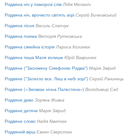
Різдвяна ніч у паморозі слів
Лідія Меланіч
Різдвяна ніч, врочисто світять зорі
Сергій Бичковський
Різдвяна пісня
Василь Слапчук
Різдвяна поема
Вікторія Рутковська
Різдвяна сімейна історія
Лариса Козинюк
Різдвяна тиша Маля колише
Юрій Вавринюк
Різдвяне ("Засніжену Симфонію Різдва")
Марія Звірид
Різдвяне ("Затихло все. Лиш в небі зорі")
Сергій Рачинець
Різдвяне («Змовкає нічна Палестина»)
Володимир Сад
Різдвяне диво
Зоряна Живка
Різдвяне дитяче
Марія Звірид
Різдвяне слово
Надія Кметюк
Різдвяний вірш
Євген Сверстюк