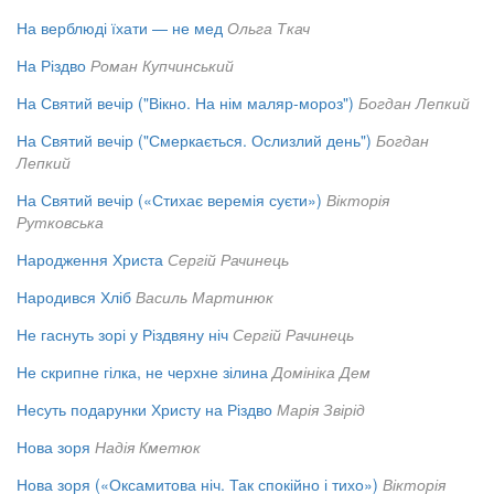
На верблюді їхати — не мед
Ольга Ткач
На Різдво
Роман Купчинський
На Святий вечір ("Вікно. На нім маляр-мороз")
Богдан Лепкий
На Святий вечір ("Смеркається. Ослизлий день")
Богдан
Лепкий
На Святий вечір («Стихає веремія суєти»)
Вікторія
Рутковська
Народження Христа
Сергій Рачинець
Народився Хліб
Василь Мартинюк
Не гаснуть зорі у Різдвяну ніч
Сергій Рачинець
Не скрипне гілка, не черхне зілина
Домініка Дем
Несуть подарунки Христу на Різдво
Марія Звірід
Нова зоря
Надія Кметюк
Нова зоря («Оксамитова ніч. Так спокійно і тихо»)
Вікторія