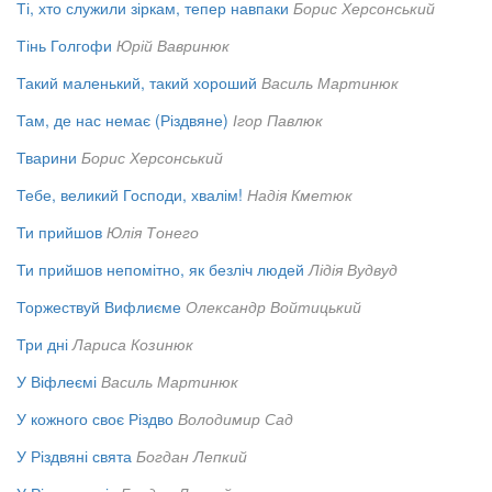
Ті, хто служили зіркам, тепер навпаки
Борис Херсонський
Тінь Голгофи
Юрій Вавринюк
Такий маленький, такий хороший
Василь Мартинюк
Там, де нас немає (Різдвяне)
Ігор Павлюк
Тварини
Борис Херсонський
Тебе, великий Господи, хвалім!
Надія Кметюк
Ти прийшов
Юлія Тонего
Ти прийшов непомітно, як безліч людей
Лідія Вудвуд
Торжествуй Вифлиєме
Олександр Войтицький
Три дні
Лариса Козинюк
У Віфлеємі
Василь Мартинюк
У кожного своє Різдво
Володимир Сад
У Різдвяні свята
Богдан Лепкий