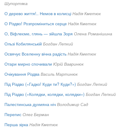
Шупортяка
О дерево життя!.. Немов в колисці
Надія Кметюк
О Різдво! Розпроміниться серце
Надія Кметюк
О, Віфлеєме, глянь — зійшла Зоря
Олена Романішина
Ользі Кобилянській
Богдан Лепкий
Освячує Вселенну вічна радість
Надія Кметюк
Отари мирно спочивали
Юрій Вавринюк
Очікування Різдва
Василь Мартинюк
Під Різдво («Гадко! Куди ти? Куди?»)
Богдан Лепкий
Під Різдво («Колядки, колядки, колядки»)
Богдан Лепкий
Палестинська духмяна ніч
Володимир Сад
Перепис
Олег Берман
Перша зірка
Надія Кметюк