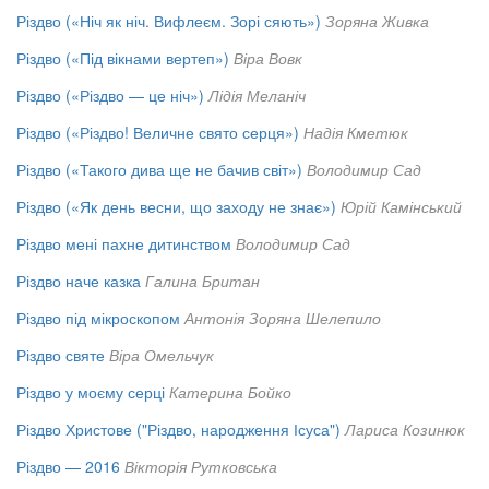
Різдво («Ніч як ніч. Вифлеєм. Зорі сяють»)
Зоряна Живка
Різдво («Під вікнами вертеп»)
Віра Вовк
Різдво («Різдво — це ніч»)
Лідія Меланіч
Різдво («Різдво! Величне свято серця»)
Надія Кметюк
Різдво («Такого дива ще не бачив світ»)
Володимир Сад
Різдво («Як день весни, що заходу не знає»)
Юрій Камінський
Різдво мені пахне дитинством
Володимир Сад
Різдво наче казка
Галина Британ
Різдво під мікроскопом
Антонія Зоряна Шелепило
Різдво святе
Віра Омельчук
Різдво у моєму серці
Катерина Бойко
Різдво Христове ("Різдво, народження Ісуса")
Лариса Козинюк
Різдво — 2016
Вікторія Рутковська