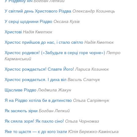
У Різдвяну ніч
Богдан Лепкий
У світлий день Христового Різдва
Олександр Козинець
У серці щоднини Різдво
Оксана Кузів
Христові
Надія Кметюк
Христос прийшов до нас, і стало світло
Надія Кметюк
Христос родився! («Забудьте в серці горе чорне»)
Петро
Карманський
Христос рождається! Славте Його!
Лариса Козинюк
Христос рождається. І диха віл
Василь Слапчук
Щасливе Різдво
Людмила Жакун
Я на Різдво хотіла би в дитинство
Ольга Сапріянчук
Як засяють зірки
Богдан Лепкий
Як сяяла зоря! Як пахло сіно!
Ольга Чорномаз
Яке то щастя — є до кого їхати
Юлія Бережко-Камінська