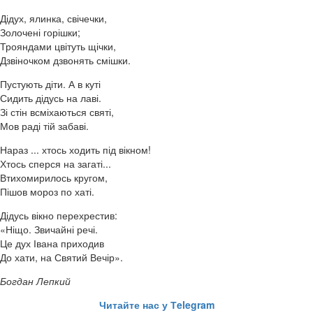
Дідух, ялинка, свічечки,
Золочені горішки;
Трояндами цвітуть щічки,
Дзвіночком дзвонять смішки.
Пустують діти. А в куті
Сидить дідусь на лаві.
Зі стін всміхаються святі,
Мов раді тій забаві.
Нараз ... хтось ходить під вікном!
Хтось сперся на загаті...
Втихомирилось кругом,
Пішов мороз по хаті.
Дідусь вікно перехрестив:
«Ніщо. Звичайні речі.
Це дух Івана приходив
До хати, на Святий Вечір».
Богдан Лепкий
Читайте нас у Тelegram