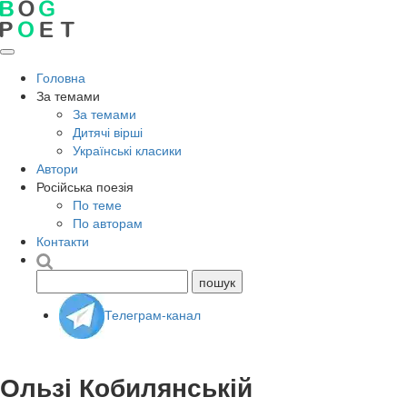
Головна
За темами
За темами
Дитячі вірші
Українські класики
Автори
Російська поезія
По теме
По авторам
Контакти
Телеграм-канал
Ользі Кобилянській