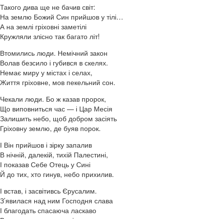
Такого дива ще не бачив світ:
На землю Божий Син прийшов у тілі…
А на землі гріховні заметілі
Кружляли злісно так багато літ!
Втомились люди. Немічний закон
Волав безсило і губився в скелях.
Немає миру у містах і селах,
Життя гріховне, мов пекельний сон.
Чекали люди. Бо ж казав пророк,
Що виповниться час — і Цар Месія
Залишить небо, щоб добром засіять
Гріховну землю, де буяв порок.
І Він прийшов і зірку запалив
В нічній, далекій, тихій Палестині,
І показав Себе Отець у Сині
Й до тих, хто гинув, небо прихилив.
І встав, і засвітивсь Єрусалим.
З’явилася над ним Господня слава
І благодать спасаюча ласкаво