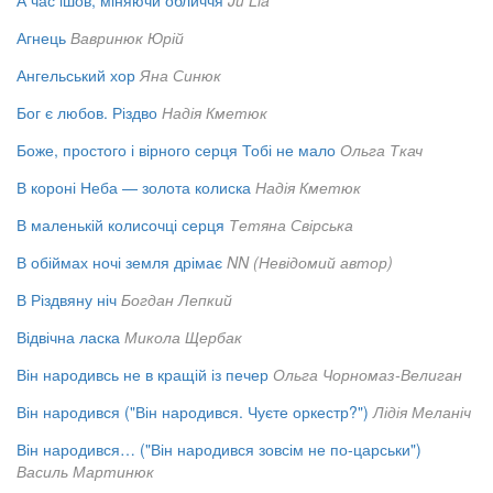
А час ішов, міняючи обличчя
Ju Lia
Агнець
Вавринюк Юрій
Ангельський хор
Яна Синюк
Бог є любов. Різдво
Надія Кметюк
Боже, простого і вірного серця Тобі не мало
Ольга Ткач
В короні Неба — золота колиска
Надія Кметюк
В маленькій колисочці серця
Тетяна Свірська
В обіймах ночі земля дрімає
NN (Невідомий автор)
В Різдвяну ніч
Богдан Лепкий
Відвічна ласка
Микола Щербак
Він народивсь не в кращій із печер
Ольга Чорномаз-Велиган
Він народився ("Він народився. Чуєте оркестр?")
Лідія Меланіч
Він народився… ("Він народився зовсім не по-царськи")
Василь Мартинюк