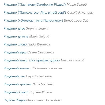
Різдвяне ("Засніжену Симфонію Різдва")
Марія Звірид
Різдвяне ("Затихло все. Лиш в небі зорі")
Сергій Рачинець
Різдвяне («Змовкає нічна Палестина»)
Володимир Сад
Різдвяне диво
Зоряна Живка
Різдвяне дитяче
Марія Звірид
Різдвяне слово
Надія Кметюк
Різдвяний вірш
Євген Сверстюк
Різдвяний вечір. Сніг притряс дорогу
Богдан Лепкий
Різдвяний мотив...
Світлана Касянчик
Різдвяний сніг
Сергій Рачинець
Різдвяний триптих
Лідія Меланіч
Різдвянки (цикл)
Зоряна Живка
Радість Різдва
Мирослава Приходько