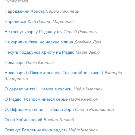
Рутковська
Народження Христа
Сергій Рачинець
Народився Хліб
Василь Мартинюк
Не гаснуть зорі у Різдвяну ніч
Сергій Рачинець
Не скрипне гілка, не черхне зілина
Домініка Дем
Несуть подарунки Христу на Різдво
Марія Звірід
Нова зоря
Надія Кметюк
Нова зоря («Оксамитова ніч. Так спокійно і тихо»)
Вікторія
Шупортяка
О дерево життя!.. Немов в колисці
Надія Кметюк
О Різдво! Розпроміниться серце
Надія Кметюк
О, Віфлеєме, глянь — зійшла Зоря
Олена Романішина
Ользі Кобилянській
Богдан Лепкий
Освячує Вселенну вічна радість
Надія Кметюк