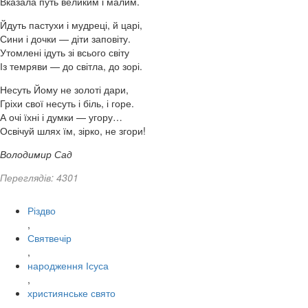
Вказала путь великим і малим.
Йдуть пастухи і мудреці, й царі,
Сини і дочки — діти заповіту.
Утомлені ідуть зі всього світу
Із темряви — до світла, до зорі.
Несуть Йому не золоті дари,
Гріхи свої несуть і біль, і горе.
А очі їхні і думки — угору…
Освічуй шлях їм, зірко, не згори!
Володимир Сад
Переглядів: 4301
Різдво
,
Святвечір
,
народження Ісуса
,
християнське свято
,