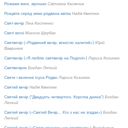
Розкажи мені, зіронько
Світлана Касянчик
Розцвіте серед зими різдвяна квітка
Надія Кметюк
Свят-вечір
Ліна Костенко
Святі вогні
Микола Щербак
Святвечір («Різдвяний вечір, вічністю налитий»)
Юрій
Вавринюк
Святвечір («Я люблю святвечір на Поділлі»)
Лариса Козинюк
Святвечірнє
Богдан Лепкий
Святе і величне Ісуса Різдво
Лариса Козинюк
Святий вечір
Надія Кметюк
Святий вечір ("Двадцять четвертого. Коротка днина")
Богдан
Лепкий
Святий вечір («Святий Вечір... Хто з нас не згадає»)
Богдан
Лепкий
Святий вечір («Свято веселеє нас привітало»)
Володимир