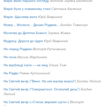
Маріє жінко першого погляду
Антонія Зоряна Шелепило
Марія була у поважному стані
Світлана Касянчик
Марія. Щаслива мати
Юрій Вавринюк
Мовчу... Молюся... Дихаю Різдвом...
Богдан Томенчук
Молитва до Дитятка Божого
Зоряна Живка
Мудреці. Дорога до Царя
Юрій Вавринюк
Ніч перед Різдвом
Вікторія Рутковська
Ніч ясна
Василь Мартинюк
На верблюді їхати — не мед
Ольга Ткач
На Різдво
Роман Купчинський
На Святий вечір ("Вікно. На нім маляр-мороз")
Богдан Лепкий
На Святий вечір ("Смеркається. Ослизлий день")
Богдан
Лепкий
На Святий вечір («Стихає веремія суєти»)
Вікторія