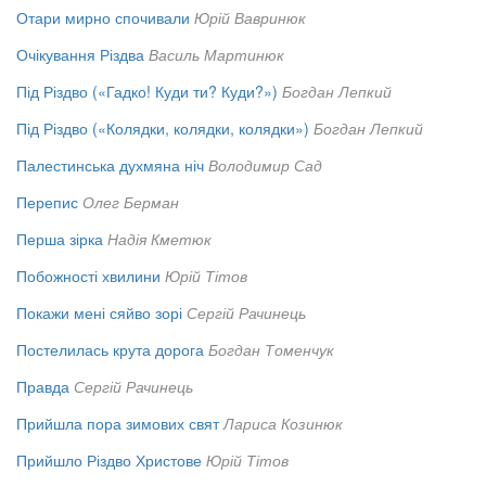
Отари мирно спочивали
Юрій Вавринюк
Очікування Різдва
Василь Мартинюк
Під Різдво («Гадко! Куди ти? Куди?»)
Богдан Лепкий
Під Різдво («Колядки, колядки, колядки»)
Богдан Лепкий
Палестинська духмяна ніч
Володимир Сад
Перепис
Олег Берман
Перша зірка
Надія Кметюк
Побожності хвилини
Юрій Тітов
Покажи мені сяйво зорі
Сергій Рачинець
Постелилась крута дорога
Богдан Томенчук
Правда
Сергій Рачинець
Прийшла пора зимових свят
Лариса Козинюк
Прийшло Різдво Христове
Юрій Тітов