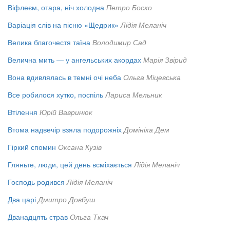
Віфлеєм, отара, ніч холодна
Петро Боско
Варіація слів на пісню «Щедрик»
Лідія Меланіч
Велика благочестя таїна
Володимир Сад
Велична мить — у ангельських акордах
Марія Звірид
Вона вдивлялась в темні очі неба
Ольга Міцевська
Все робилося хутко, поспіль
Лариса Мельник
Втілення
Юрій Вавринюк
Втома надвечір взяла подорожніх
Домініка Дем
Гіркий спомин
Оксана Кузів
Гляньте, люди, цей день всміхається
Лідія Меланіч
Господь родився
Лідія Меланіч
Два царі
Дмитро Довбуш
Дванадцять страв
Ольга Ткач