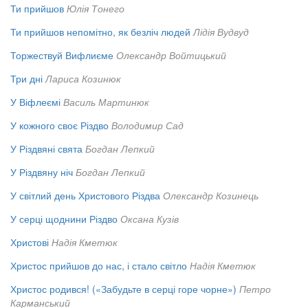
Ти прийшов
Юлія Тонего
Ти прийшов непомітно, як безліч людей
Лідія Вудвуд
Торжествуй Вифлиєме
Олександр Войтицький
Три дні
Лариса Козинюк
У Віфлеємі
Василь Мартинюк
У кожного своє Різдво
Володимир Сад
У Різдвяні свята
Богдан Лепкий
У Різдвяну ніч
Богдан Лепкий
У світлий день Христового Різдва
Олександр Козинець
У серці щоднини Різдво
Оксана Кузів
Христові
Надія Кметюк
Христос прийшов до нас, і стало світло
Надія Кметюк
Христос родився! («Забудьте в серці горе чорне»)
Петро
Карманський