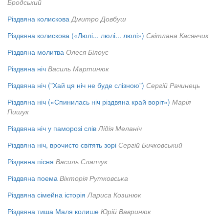
Бродський
Різдвяна колискова
Дмитро Довбуш
Різдвяна колискова («Люлі... люлі... люлі»)
Світлана Касянчик
Різдвяна молитва
Олеся Білоус
Різдвяна ніч
Василь Мартинюк
Різдвяна ніч ("Хай ця ніч не буде слізною")
Сергій Рачинець
Різдвяна ніч («Спинилась ніч різдвяна край воріт»)
Марія
Пишук
Різдвяна ніч у паморозі слів
Лідія Меланіч
Різдвяна ніч, врочисто світять зорі
Сергій Бичковський
Різдвяна пісня
Василь Слапчук
Різдвяна поема
Вікторія Рутковська
Різдвяна сімейна історія
Лариса Козинюк
Різдвяна тиша Маля колише
Юрій Вавринюк