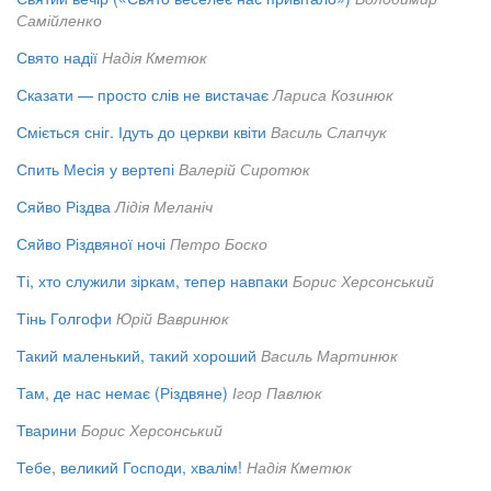
Самійленко
Свято надії
Надія Кметюк
Сказати — просто слів не вистачає
Лариса Козинюк
Сміється сніг. Ідуть до церкви квіти
Василь Слапчук
Спить Месія у вертепі
Валерій Сиротюк
Сяйво Різдва
Лідія Меланіч
Сяйво Різдвяної ночі
Петро Боско
Ті, хто служили зіркам, тепер навпаки
Борис Херсонський
Тінь Голгофи
Юрій Вавринюк
Такий маленький, такий хороший
Василь Мартинюк
Там, де нас немає (Різдвяне)
Ігор Павлюк
Тварини
Борис Херсонський
Тебе, великий Господи, хвалім!
Надія Кметюк