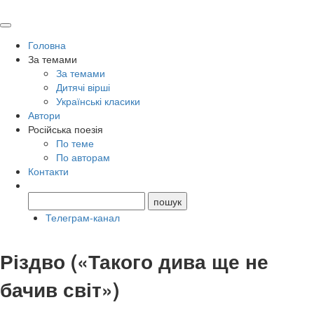
Головна
За темами
За темами
Дитячі вірші
Українські класики
Автори
Російська поезія
По теме
По авторам
Контакти
Телеграм-канал
Різдво («Такого дива ще не
бачив світ»)