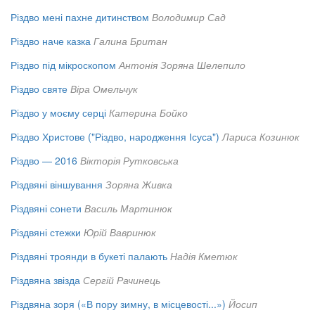
Різдво мені пахне дитинством
Володимир Сад
Різдво наче казка
Галина Британ
Різдво під мікроскопом
Антонія Зоряна Шелепило
Різдво святе
Віра Омельчук
Різдво у моєму серці
Катерина Бойко
Різдво Христове ("Різдво, народження Ісуса")
Лариса Козинюк
Різдво — 2016
Вікторія Рутковська
Різдвяні віншування
Зоряна Живка
Різдвяні сонети
Василь Мартинюк
Різдвяні стежки
Юрій Вавринюк
Різдвяні троянди в букеті палають
Надія Кметюк
Різдвяна звізда
Сергій Рачинець
Різдвяна зоря («В пору зимну, в місцевості...»)
Йосип