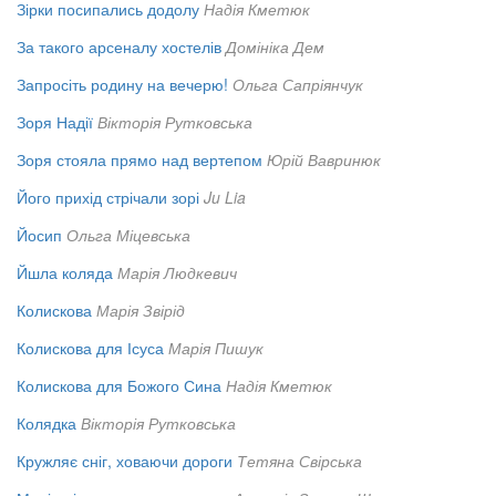
Зірки посипались додолу
Надія Кметюк
За такого арсеналу хостелів
Домініка Дем
Запросіть родину на вечерю!
Ольга Сапріянчук
Зоря Надії
Вікторія Рутковська
Зоря стояла прямо над вертепом
Юрій Вавринюк
Його прихід стрічали зорі
Ju Lia
Йосип
Ольга Міцевська
Йшла коляда
Марія Людкевич
Колискова
Марія Звірід
Колискова для Ісуса
Марія Пишук
Колискова для Божого Сина
Надія Кметюк
Колядка
Вікторія Рутковська
Кружляє сніг, ховаючи дороги
Тетяна Свірська