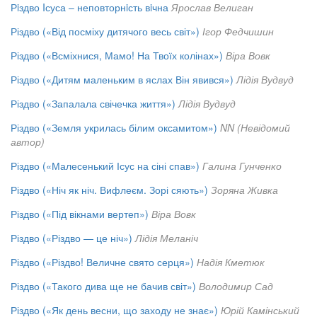
Рiздво Iсуса – неповторнiсть вiчна
Ярослав Велиган
Різдво («Від посміху дитячого весь світ»)
Ігор Федчишин
Різдво («Всміхнися, Мамо! На Твоїх колінах»)
Віра Вовк
Різдво («Дитям маленьким в яслах Він явився»)
Лідія Вудвуд
Різдво («Запалала свічечка життя»)
Лідія Вудвуд
Різдво («Земля укрилась білим оксамитом»)
NN (Невідомий
автор)
Різдво («Малесенький Ісус на сіні спав»)
Галина Гунченко
Різдво («Ніч як ніч. Вифлеєм. Зорі сяють»)
Зоряна Живка
Різдво («Під вікнами вертеп»)
Віра Вовк
Різдво («Різдво — це ніч»)
Лідія Меланіч
Різдво («Різдво! Величне свято серця»)
Надія Кметюк
Різдво («Такого дива ще не бачив світ»)
Володимир Сад
Різдво («Як день весни, що заходу не знає»)
Юрій Камінський