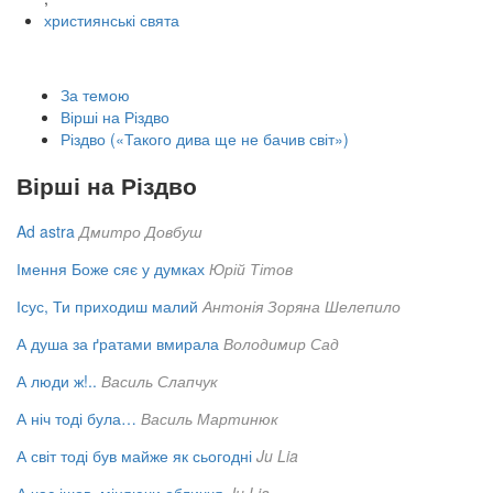
християнські свята
За темою
Вірші на Різдво
Різдво («Такого дива ще не бачив світ»)
Вірші на Різдво
Ad astra
Дмитро Довбуш
Імення Боже сяє у думках
Юрій Тітов
Ісус, Ти приходиш малий
Антонія Зоряна Шелепило
А душа за ґратами вмирала
Володимир Сад
А люди ж!..
Василь Слапчук
А ніч тоді була…
Василь Мартинюк
А світ тоді був майже як сьогодні
Ju Lia