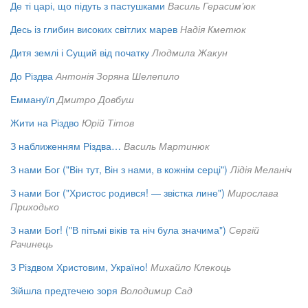
Де ті царі, що підуть з пастушками
Василь Герасим’юк
Десь із глибин високих світлих марев
Надія Кметюк
Дитя землі і Сущий від початку
Людмила Жакун
До Різдва
Антонія Зоряна Шелепило
Еммануїл
Дмитро Довбуш
Жити на Різдво
Юрій Тітов
З наближенням Різдва…
Василь Мартинюк
З нами Бог ("Він тут, Він з нами, в кожнім серці")
Лідія Меланіч
З нами Бог ("Христос родився! — звістка лине")
Мирослава
Приходько
З нами Бог! ("В пітьмі віків та ніч була значима")
Сергій
Рачинець
З Різдвом Христовим, Україно!
Михайло Клекоць
Зійшла предтечею зоря
Володимир Сад