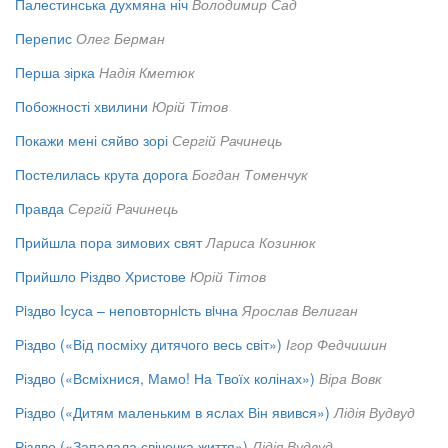
Палестинська духмяна ніч
Володимир Сад
Перепис
Олег Берман
Перша зірка
Надія Кметюк
Побожності хвилини
Юрій Тітов
Покажи мені сяйво зорі
Сергій Рачинець
Постелилась крута дорога
Богдан Томенчук
Правда
Сергій Рачинець
Прийшла пора зимових свят
Лариса Козинюк
Прийшло Різдво Христове
Юрій Тітов
Рiздво Iсуса – неповторнiсть вiчна
Ярослав Велиган
Різдво («Від посміху дитячого весь світ»)
Ігор Федчишин
Різдво («Всміхнися, Мамо! На Твоїх колінах»)
Віра Вовк
Різдво («Дитям маленьким в яслах Він явився»)
Лідія Вудвуд
Різдво («Запалала свічечка життя»)
Лідія Вудвуд