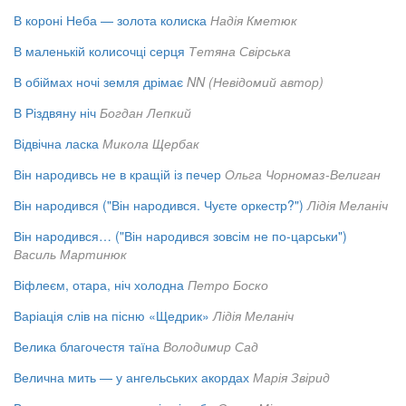
В короні Неба — золота колиска
Надія Кметюк
В маленькій колисочці серця
Тетяна Свірська
В обіймах ночі земля дрімає
NN (Невідомий автор)
В Різдвяну ніч
Богдан Лепкий
Відвічна ласка
Микола Щербак
Він народивсь не в кращій із печер
Ольга Чорномаз-Велиган
Він народився ("Він народився. Чуєте оркестр?")
Лідія Меланіч
Він народився… ("Він народився зовсім не по-царськи")
Василь Мартинюк
Віфлеєм, отара, ніч холодна
Петро Боско
Варіація слів на пісню «Щедрик»
Лідія Меланіч
Велика благочестя таїна
Володимир Сад
Велична мить — у ангельських акордах
Марія Звірид