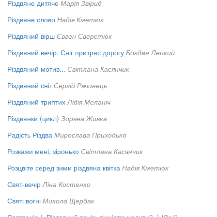
Різдвяне дитяче
Марія Звірид
Різдвяне слово
Надія Кметюк
Різдвяний вірш
Євген Сверстюк
Різдвяний вечір. Сніг притряс дорогу
Богдан Лепкий
Різдвяний мотив...
Світлана Касянчик
Різдвяний сніг
Сергій Рачинець
Різдвяний триптих
Лідія Меланіч
Різдвянки (цикл)
Зоряна Живка
Радість Різдва
Мирослава Приходько
Розкажи мені, зіронько
Світлана Касянчик
Розцвіте серед зими різдвяна квітка
Надія Кметюк
Свят-вечір
Ліна Костенко
Святі вогні
Микола Щербак