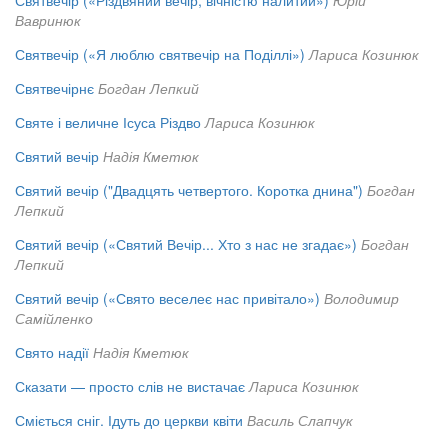
Святвечір («Різдвяний вечір, вічністю налитий»)
Юрій
Вавринюк
Святвечір («Я люблю святвечір на Поділлі»)
Лариса Козинюк
Святвечірнє
Богдан Лепкий
Святе і величне Ісуса Різдво
Лариса Козинюк
Святий вечір
Надія Кметюк
Святий вечір ("Двадцять четвертого. Коротка днина")
Богдан
Лепкий
Святий вечір («Святий Вечір... Хто з нас не згадає»)
Богдан
Лепкий
Святий вечір («Свято веселеє нас привітало»)
Володимир
Самійленко
Свято надії
Надія Кметюк
Сказати — просто слів не вистачає
Лариса Козинюк
Сміється сніг. Ідуть до церкви квіти
Василь Слапчук