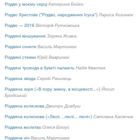
Різдво у моєму серці
Катерина Бойко
Різдво Христове ("Різдво, народження Ісуса")
Лариса Козинюк
Різдво — 2016
Вікторія Рутковська
Різдвяні віншування
Зоряна Живка
Різдвяні сонети
Василь Мартинюк
Різдвяні стежки
Юрій Вавринюк
Різдвяні троянди в букеті палають
Надія Кметюк
Різдвяна звізда
Сергій Рачинець
Різдвяна зоря («В пору зимну, в місцевості...»)
Йосип
Бродський
Різдвяна колискова
Дмитро Довбуш
Різдвяна колискова («Люлі... люлі... люлі»)
Світлана Касянчик
Різдвяна молитва
Олеся Білоус
Різдвяна ніч
Василь Мартинюк