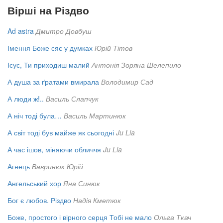
Вірші на Різдво
Ad astra
Дмитро Довбуш
Імення Боже сяє у думках
Юрій Тітов
Ісус, Ти приходиш малий
Антонія Зоряна Шелепило
А душа за ґратами вмирала
Володимир Сад
А люди ж!..
Василь Слапчук
А ніч тоді була…
Василь Мартинюк
А світ тоді був майже як сьогодні
Ju Lia
А час ішов, міняючи обличчя
Ju Lia
Агнець
Вавринюк Юрій
Ангельський хор
Яна Синюк
Бог є любов. Різдво
Надія Кметюк
Боже, простого і вірного серця Тобі не мало
Ольга Ткач