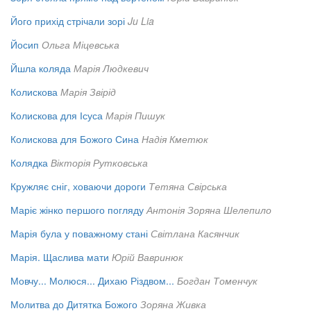
Його прихід стрічали зорі
Ju Lia
Йосип
Ольга Міцевська
Йшла коляда
Марія Людкевич
Колискова
Марія Звірід
Колискова для Ісуса
Марія Пишук
Колискова для Божого Сина
Надія Кметюк
Колядка
Вікторія Рутковська
Кружляє сніг, ховаючи дороги
Тетяна Свірська
Маріє жінко першого погляду
Антонія Зоряна Шелепило
Марія була у поважному стані
Світлана Касянчик
Марія. Щаслива мати
Юрій Вавринюк
Мовчу... Молюся... Дихаю Різдвом...
Богдан Томенчук
Молитва до Дитятка Божого
Зоряна Живка