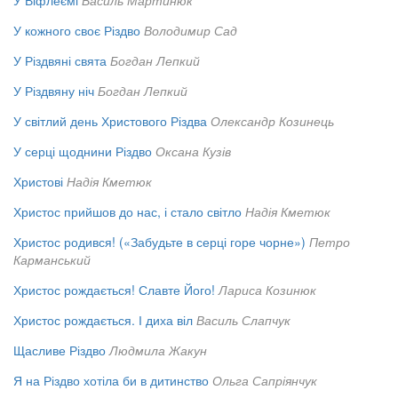
У Віфлеємі
Василь Мартинюк
У кожного своє Різдво
Володимир Сад
У Різдвяні свята
Богдан Лепкий
У Різдвяну ніч
Богдан Лепкий
У світлий день Христового Різдва
Олександр Козинець
У серці щоднини Різдво
Оксана Кузів
Христові
Надія Кметюк
Христос прийшов до нас, і стало світло
Надія Кметюк
Христос родився! («Забудьте в серці горе чорне»)
Петро
Карманський
Христос рождається! Славте Його!
Лариса Козинюк
Христос рождається. І диха віл
Василь Слапчук
Щасливе Різдво
Людмила Жакун
Я на Різдво хотіла би в дитинство
Ольга Сапріянчук