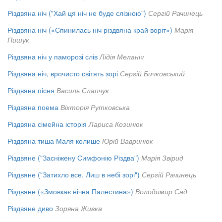
Різдвяна ніч ("Хай ця ніч не буде слізною")
Сергій Рачинець
Різдвяна ніч («Спинилась ніч різдвяна край воріт»)
Марія
Пишук
Різдвяна ніч у паморозі слів
Лідія Меланіч
Різдвяна ніч, врочисто світять зорі
Сергій Бичковський
Різдвяна пісня
Василь Слапчук
Різдвяна поема
Вікторія Рутковська
Різдвяна сімейна історія
Лариса Козинюк
Різдвяна тиша Маля колише
Юрій Вавринюк
Різдвяне ("Засніжену Симфонію Різдва")
Марія Звірид
Різдвяне ("Затихло все. Лиш в небі зорі")
Сергій Рачинець
Різдвяне («Змовкає нічна Палестина»)
Володимир Сад
Різдвяне диво
Зоряна Живка