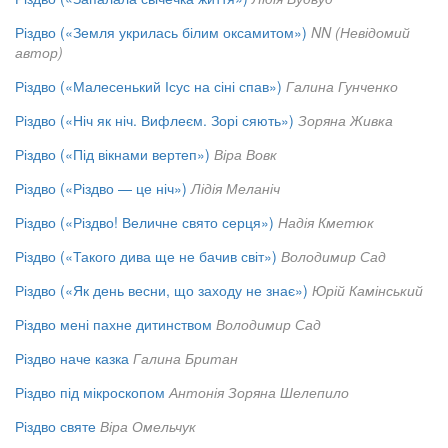
Різдво («Земля укрилась білим оксамитом»)
NN (Невідомий
автор)
Різдво («Малесенький Ісус на сіні спав»)
Галина Гунченко
Різдво («Ніч як ніч. Вифлеєм. Зорі сяють»)
Зоряна Живка
Різдво («Під вікнами вертеп»)
Віра Вовк
Різдво («Різдво — це ніч»)
Лідія Меланіч
Різдво («Різдво! Величне свято серця»)
Надія Кметюк
Різдво («Такого дива ще не бачив світ»)
Володимир Сад
Різдво («Як день весни, що заходу не знає»)
Юрій Камінський
Різдво мені пахне дитинством
Володимир Сад
Різдво наче казка
Галина Британ
Різдво під мікроскопом
Антонія Зоряна Шелепило
Різдво святе
Віра Омельчук