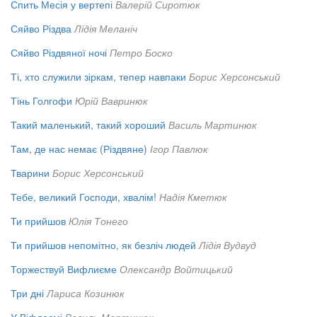
Спить Месія у вертепі
Валерій Сиротюк
Сяйво Різдва
Лідія Меланіч
Сяйво Різдвяної ночі
Петро Боско
Ті, хто служили зіркам, тепер навпаки
Борис Херсонський
Тінь Голгофи
Юрій Вавринюк
Такий маленький, такий хороший
Василь Мартинюк
Там, де нас немає (Різдвяне)
Ігор Павлюк
Тварини
Борис Херсонський
Тебе, великий Господи, хвалім!
Надія Кметюк
Ти прийшов
Юлія Тонего
Ти прийшов непомітно, як безліч людей
Лідія Вудвуд
Торжествуй Вифлиєме
Олександр Войтицький
Три дні
Лариса Козинюк