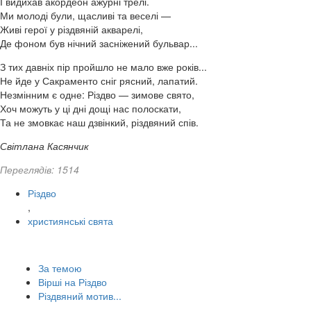
І видихав акордеон ажурні трелі.
Ми молоді були, щасливі та веселі —
Живі герої у різдвяній акварелі,
Де фоном був нічний засніжений бульвар...
З тих давніх пір пройшло не мало вже років...
Не йде у Сакраменто сніг рясний, лапатий.
Незмінним є одне: Різдво — зимове свято,
Хоч можуть у ці дні дощі нас полоскати,
Та не змовкає наш дзвінкий, різдвяний спів.
Світлана Касянчик
Переглядів: 1514
Різдво
,
християнські свята
За темою
Вірші на Різдво
Різдвяний мотив...