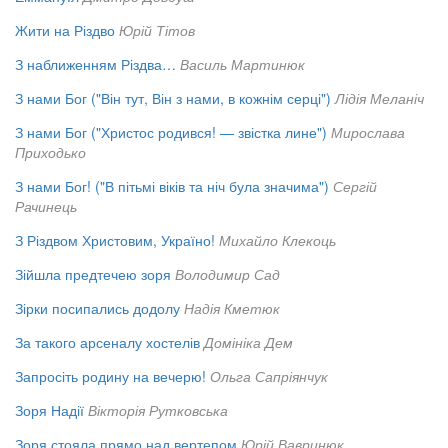
Жити на Різдво
Юрій Тітов
З наближенням Різдва…
Василь Мартинюк
З нами Бог ("Він тут, Він з нами, в кожнім серці")
Лідія Меланіч
З нами Бог ("Христос родився! — звістка лине")
Мирослава
Приходько
З нами Бог! ("В пітьмі віків та ніч була значима")
Сергій
Рачинець
З Різдвом Христовим, Україно!
Михайло Клекоць
Зійшла предтечею зоря
Володимир Сад
Зірки посипались додолу
Надія Кметюк
За такого арсеналу хостелів
Домініка Дем
Запросіть родину на вечерю!
Ольга Сапріянчук
Зоря Надії
Вікторія Рутковська
Зоря стояла прямо над вертепом
Юрій Вавринюк