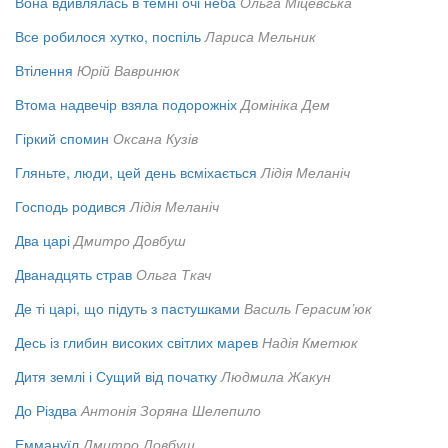
Вона вдивлялась в темні очі неба
Ольга Міцевська
Все робилося хутко, поспіль
Лариса Мельник
Втілення
Юрій Вавринюк
Втома надвечір взяла подорожніх
Домініка Дем
Гіркий спомин
Оксана Кузів
Гляньте, люди, цей день всміхається
Лідія Меланіч
Господь родився
Лідія Меланіч
Два царі
Дмитро Довбуш
Дванадцять страв
Ольга Ткач
Де ті царі, що підуть з пастушками
Василь Герасим’юк
Десь із глибин високих світлих марев
Надія Кметюк
Дитя землі і Сущий від початку
Людмила Жакун
До Різдва
Антонія Зоряна Шелепило
Еммануїл
Дмитро Довбуш