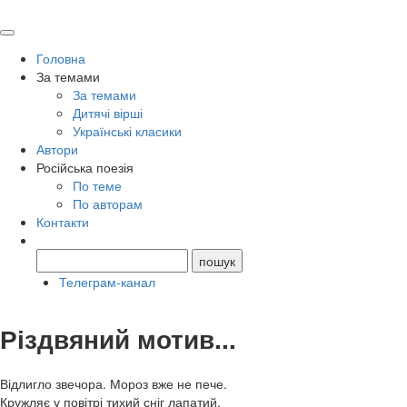
Головна
За темами
За темами
Дитячі вірші
Українські класики
Автори
Російська поезія
По теме
По авторам
Контакти
Телеграм-канал
Різдвяний мотив...
Відлигло звечора. Мороз вже не пече.
Кружляє у повітрі тихий сніг лапатий,