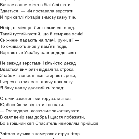
Вдягає сонне місто в білі-білі шати.
Здається, — ніч поставила верстати
Й при світлі ліхтарів зимову казку тче.
Ні зір, ні місяця. Лиш тільки снігопад.
Такий густий-густий, що й темрява ясніє!
Сніжинки падають на плечі, руки, вії —
То оживають знов у пам’яті події,
Вертають в Україну напередодні свят.
Не завжди верстами і кількістю декад
Вдається виміряти віддалі та строки.
Знайомі з юності пісні стирають роки,
І через світлих сліз гарячу поволоку
Я бачу наяву далекий снігопад:
Стежки заметені ми торували знов,
Юрбою йшли від хати і до хати.
— Господарю, дозвольте заколядувати,
В свят вечір вам добра і щастя побажати,
Бо в грішний світ Спаситель немовлям прийшов!
Злітала музика з намерзлих струн гітар