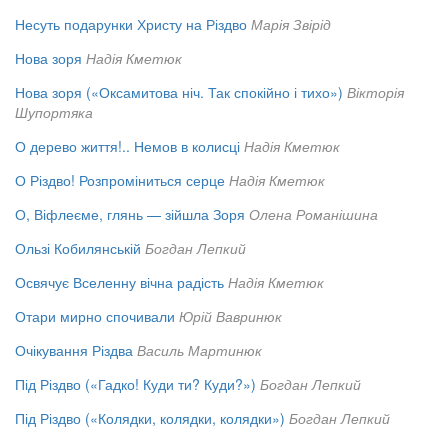
Несуть подарунки Христу на Різдво
Марія Звірід
Нова зоря
Надія Кметюк
Нова зоря («Оксамитова ніч. Так спокійно і тихо»)
Вікторія
Шупортяка
О дерево життя!.. Немов в колисці
Надія Кметюк
О Різдво! Розпроміниться серце
Надія Кметюк
О, Віфлеєме, глянь — зійшла Зоря
Олена Романішина
Ользі Кобилянській
Богдан Лепкий
Освячує Вселенну вічна радість
Надія Кметюк
Отари мирно спочивали
Юрій Вавринюк
Очікування Різдва
Василь Мартинюк
Під Різдво («Гадко! Куди ти? Куди?»)
Богдан Лепкий
Під Різдво («Колядки, колядки, колядки»)
Богдан Лепкий