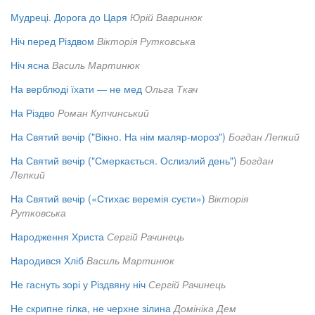
Мудреці. Дорога до Царя
Юрій Вавринюк
Ніч перед Різдвом
Вікторія Рутковська
Ніч ясна
Василь Мартинюк
На верблюді їхати — не мед
Ольга Ткач
На Різдво
Роман Купчинський
На Святий вечір ("Вікно. На нім маляр-мороз")
Богдан Лепкий
На Святий вечір ("Смеркається. Ослизлий день")
Богдан
Лепкий
На Святий вечір («Стихає веремія суєти»)
Вікторія
Рутковська
Народження Христа
Сергій Рачинець
Народився Хліб
Василь Мартинюк
Не гаснуть зорі у Різдвяну ніч
Сергій Рачинець
Не скрипне гілка, не черхне зілина
Домініка Дем