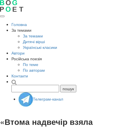
Головна
За темами
За темами
Дитячі вірші
Українські класики
Автори
Російська поезія
По теме
По авторам
Контакти
Телеграм-канал
«Втома надвечір взяла