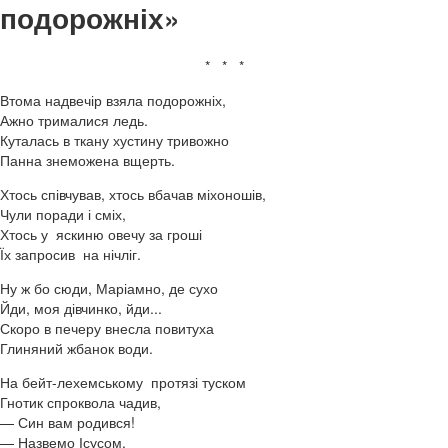
подорожніх»
* * *
Втома надвечір взяла подорожніх,
Ажно трималися ледь.
Куталась в ткану хустину тривожно
Панна знеможена вщерть.
Хтось співчував, хтось вбачав міхоношів,
Чули поради і сміх,
Хтось у яскиню овечу за гроші
Їх запросив на нічліг.
Ну ж бо сюди, Маріамно, де сухо
Йди, моя дівчинко, йди...
Скоро в печеру внесла повитуха
Глиняний жбанок води.
На бейт-лехемському протязі туском
Гнотик спроквола чадив,
— Син вам родився!
— Назвемо Ісусом,