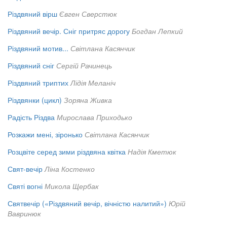
Різдвяний вірш
Євген Сверстюк
Різдвяний вечір. Сніг притряс дорогу
Богдан Лепкий
Різдвяний мотив...
Світлана Касянчик
Різдвяний сніг
Сергій Рачинець
Різдвяний триптих
Лідія Меланіч
Різдвянки (цикл)
Зоряна Живка
Радість Різдва
Мирослава Приходько
Розкажи мені, зіронько
Світлана Касянчик
Розцвіте серед зими різдвяна квітка
Надія Кметюк
Свят-вечір
Ліна Костенко
Святі вогні
Микола Щербак
Святвечір («Різдвяний вечір, вічністю налитий»)
Юрій
Вавринюк