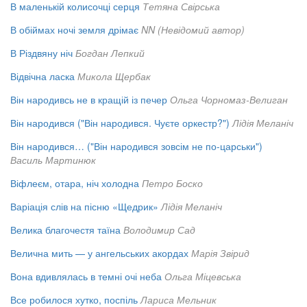
В маленькій колисочці серця
Тетяна Свірська
В обіймах ночі земля дрімає
NN (Невідомий автор)
В Різдвяну ніч
Богдан Лепкий
Відвічна ласка
Микола Щербак
Він народивсь не в кращій із печер
Ольга Чорномаз-Велиган
Він народився ("Він народився. Чуєте оркестр?")
Лідія Меланіч
Він народився… ("Він народився зовсім не по-царськи")
Василь Мартинюк
Віфлеєм, отара, ніч холодна
Петро Боско
Варіація слів на пісню «Щедрик»
Лідія Меланіч
Велика благочестя таїна
Володимир Сад
Велична мить — у ангельських акордах
Марія Звірид
Вона вдивлялась в темні очі неба
Ольга Міцевська
Все робилося хутко, поспіль
Лариса Мельник