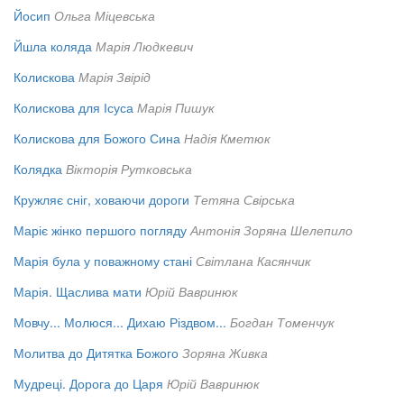
Йосип
Ольга Міцевська
Йшла коляда
Марія Людкевич
Колискова
Марія Звірід
Колискова для Ісуса
Марія Пишук
Колискова для Божого Сина
Надія Кметюк
Колядка
Вікторія Рутковська
Кружляє сніг, ховаючи дороги
Тетяна Свірська
Маріє жінко першого погляду
Антонія Зоряна Шелепило
Марія була у поважному стані
Світлана Касянчик
Марія. Щаслива мати
Юрій Вавринюк
Мовчу... Молюся... Дихаю Різдвом...
Богдан Томенчук
Молитва до Дитятка Божого
Зоряна Живка
Мудреці. Дорога до Царя
Юрій Вавринюк