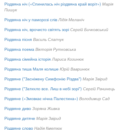
Різдвяна ніч («Спинилась ніч різдвяна край воріт»)
Марія
Пишук
Різдвяна ніч у паморозі слів
Лідія Меланіч
Різдвяна ніч, врочисто світять зорі
Сергій Бичковський
Різдвяна пісня
Василь Слапчук
Різдвяна поема
Вікторія Рутковська
Різдвяна сімейна історія
Лариса Козинюк
Різдвяна тиша Маля колише
Юрій Вавринюк
Різдвяне ("Засніжену Симфонію Різдва")
Марія Звірид
Різдвяне ("Затихло все. Лиш в небі зорі")
Сергій Рачинець
Різдвяне («Змовкає нічна Палестина»)
Володимир Сад
Різдвяне диво
Зоряна Живка
Різдвяне дитяче
Марія Звірид
Різдвяне слово
Надія Кметюк