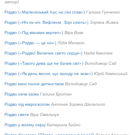
автор)
Різдво («Малесенький Ісус на сіні спав»)
Галина Гунченко
Різдво («Ніч як ніч. Вифлеєм. Зорі сяють»)
Зоряна Живка
Різдво («Під вікнами вертеп»)
Віра Вовк
Різдво («Різдво — це ніч»)
Лідія Меланіч
Різдво («Різдво! Величне свято серця»)
Надія Кметюк
Різдво («Такого дива ще не бачив світ»)
Володимир Сад
Різдво («Як день весни, що заходу не знає»)
Юрій Камінський
Різдво мені пахне дитинством
Володимир Сад
Різдво наче казка
Галина Британ
Різдво під мікроскопом
Антонія Зоряна Шелепило
Різдво святе
Віра Омельчук
Різдво у моєму серці
Катерина Бойко
Різдво Христове ("Різдво, народження Ісуса")
Лариса Козинюк