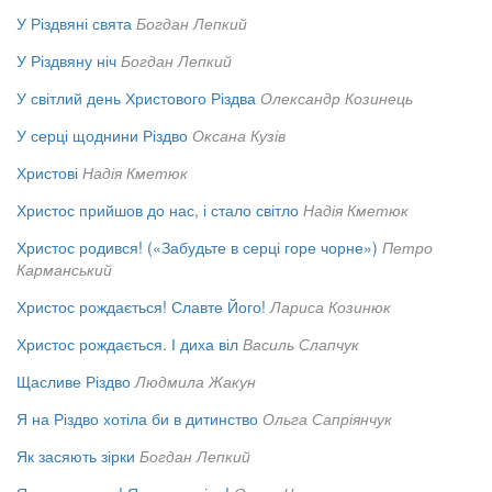
У Різдвяні свята
Богдан Лепкий
У Різдвяну ніч
Богдан Лепкий
У світлий день Христового Різдва
Олександр Козинець
У серці щоднини Різдво
Оксана Кузів
Христові
Надія Кметюк
Христос прийшов до нас, і стало світло
Надія Кметюк
Христос родився! («Забудьте в серці горе чорне»)
Петро
Карманський
Христос рождається! Славте Його!
Лариса Козинюк
Христос рождається. І диха віл
Василь Слапчук
Щасливе Різдво
Людмила Жакун
Я на Різдво хотіла би в дитинство
Ольга Сапріянчук
Як засяють зірки
Богдан Лепкий