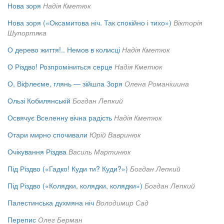
Нова зоря
Надія Кметюк
Нова зоря («Оксамитова ніч. Так спокійно і тихо»)
Вікторія
Шупортяка
О дерево життя!.. Немов в колисці
Надія Кметюк
О Різдво! Розпроміниться серце
Надія Кметюк
О, Віфлеєме, глянь — зійшла Зоря
Олена Романішина
Ользі Кобилянській
Богдан Лепкий
Освячує Вселенну вічна радість
Надія Кметюк
Отари мирно спочивали
Юрій Вавринюк
Очікування Різдва
Василь Мартинюк
Під Різдво («Гадко! Куди ти? Куди?»)
Богдан Лепкий
Під Різдво («Колядки, колядки, колядки»)
Богдан Лепкий
Палестинська духмяна ніч
Володимир Сад
Перепис
Олег Берман