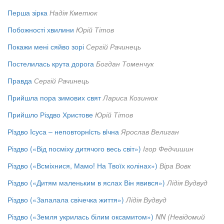
Перша зірка
Надія Кметюк
Побожності хвилини
Юрій Тітов
Покажи мені сяйво зорі
Сергій Рачинець
Постелилась крута дорога
Богдан Томенчук
Правда
Сергій Рачинець
Прийшла пора зимових свят
Лариса Козинюк
Прийшло Різдво Христове
Юрій Тітов
Рiздво Iсуса – неповторнiсть вiчна
Ярослав Велиган
Різдво («Від посміху дитячого весь світ»)
Ігор Федчишин
Різдво («Всміхнися, Мамо! На Твоїх колінах»)
Віра Вовк
Різдво («Дитям маленьким в яслах Він явився»)
Лідія Вудвуд
Різдво («Запалала свічечка життя»)
Лідія Вудвуд
Різдво («Земля укрилась білим оксамитом»)
NN (Невідомий