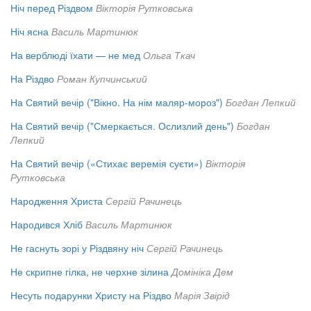
Ніч перед Різдвом
Вікторія Рутковська
Ніч ясна
Василь Мартинюк
На верблюді їхати — не мед
Ольга Ткач
На Різдво
Роман Купчинський
На Святий вечір ("Вікно. На нім маляр-мороз")
Богдан Лепкий
На Святий вечір ("Смеркається. Ослизлий день")
Богдан
Лепкий
На Святий вечір («Стихає веремія суєти»)
Вікторія
Рутковська
Народження Христа
Сергій Рачинець
Народився Хліб
Василь Мартинюк
Не гаснуть зорі у Різдвяну ніч
Сергій Рачинець
Не скрипне гілка, не черхне зілина
Домініка Дем
Несуть подарунки Христу на Різдво
Марія Звірід