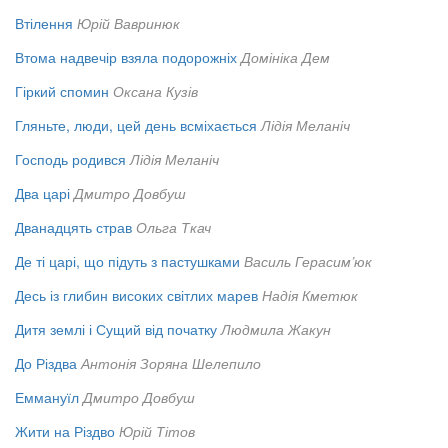
Втілення
Юрій Вавринюк
Втома надвечір взяла подорожніх
Домініка Дем
Гіркий спомин
Оксана Кузів
Гляньте, люди, цей день всміхається
Лідія Меланіч
Господь родився
Лідія Меланіч
Два царі
Дмитро Довбуш
Дванадцять страв
Ольга Ткач
Де ті царі, що підуть з пастушками
Василь Герасим’юк
Десь із глибин високих світлих марев
Надія Кметюк
Дитя землі і Сущий від початку
Людмила Жакун
До Різдва
Антонія Зоряна Шелепило
Еммануїл
Дмитро Довбуш
Жити на Різдво
Юрій Тітов