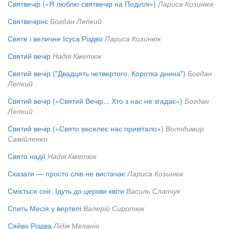
Святвечір («Я люблю святвечір на Поділлі»)
Лариса Козинюк
Святвечірнє
Богдан Лепкий
Святе і величне Ісуса Різдво
Лариса Козинюк
Святий вечір
Надія Кметюк
Святий вечір ("Двадцять четвертого. Коротка днина")
Богдан
Лепкий
Святий вечір («Святий Вечір... Хто з нас не згадає»)
Богдан
Лепкий
Святий вечір («Свято веселеє нас привітало»)
Володимир
Самійленко
Свято надії
Надія Кметюк
Сказати — просто слів не вистачає
Лариса Козинюк
Сміється сніг. Ідуть до церкви квіти
Василь Слапчук
Спить Месія у вертепі
Валерій Сиротюк
Сяйво Різдва
Лідія Меланіч