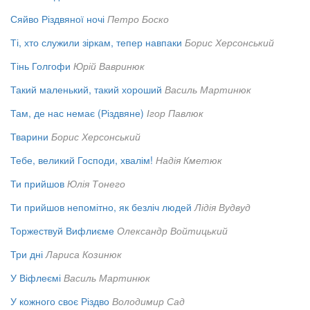
Сяйво Різдвяної ночі
Петро Боско
Ті, хто служили зіркам, тепер навпаки
Борис Херсонський
Тінь Голгофи
Юрій Вавринюк
Такий маленький, такий хороший
Василь Мартинюк
Там, де нас немає (Різдвяне)
Ігор Павлюк
Тварини
Борис Херсонський
Тебе, великий Господи, хвалім!
Надія Кметюк
Ти прийшов
Юлія Тонего
Ти прийшов непомітно, як безліч людей
Лідія Вудвуд
Торжествуй Вифлиєме
Олександр Войтицький
Три дні
Лариса Козинюк
У Віфлеємі
Василь Мартинюк
У кожного своє Різдво
Володимир Сад