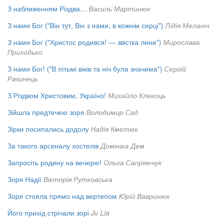
З наближенням Різдва…
Василь Мартинюк
З нами Бог ("Він тут, Він з нами, в кожнім серці")
Лідія Меланіч
З нами Бог ("Христос родився! — звістка лине")
Мирослава
Приходько
З нами Бог! ("В пітьмі віків та ніч була значима")
Сергій
Рачинець
З Різдвом Христовим, Україно!
Михайло Клекоць
Зійшла предтечею зоря
Володимир Сад
Зірки посипались додолу
Надія Кметюк
За такого арсеналу хостелів
Домініка Дем
Запросіть родину на вечерю!
Ольга Сапріянчук
Зоря Надії
Вікторія Рутковська
Зоря стояла прямо над вертепом
Юрій Вавринюк
Його прихід стрічали зорі
Ju Lia