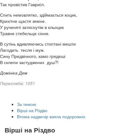
Так провістив Гавриїл.
Спить немовлятко, здіймається коцик,
Крихітне щастя земне.
У рученяті затиснутім в кльоцик
Травне стебельце сінне.
В сутінь вдивляючись стоптані мешти
Лагодить тесля і муж.
Сину Предвічного, камо грядеші
В склепи застуджених душ?!
Домініка Дем
Переглядів: 1051
За темою
Вірші на Різдво
Втома надвечір взяла подорожніх
Вірші на Різдво