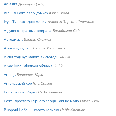
Ad astra
Дмитро Довбуш
Імення Боже сяє у думках
Юрій Тітов
Ісус, Ти приходиш малий
Антонія Зоряна Шелепило
А душа за ґратами вмирала
Володимир Сад
А люди ж!..
Василь Слапчук
А ніч тоді була…
Василь Мартинюк
А світ тоді був майже як сьогодні
Ju Lia
А час ішов, міняючи обличчя
Ju Lia
Агнець
Вавринюк Юрій
Ангельський хор
Яна Синюк
Бог є любов. Різдво
Надія Кметюк
Боже, простого і вірного серця Тобі не мало
Ольга Ткач
В короні Неба — золота колиска
Надія Кметюк