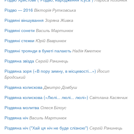
Різдво — 2016
Вікторія Рутковська
Різдвяні віншування
Зоряна Живка
Різдвяні сонети
Василь Мартинюк
Різдвяні стежки
Юрій Вавринюк
Різдвяні троянди в букеті палають
Надія Кметюк
Різдвяна звізда
Сергій Рачинець
Різдвяна зоря («В пору зимну, в місцевості...»)
Йосип
Бродський
Різдвяна колискова
Дмитро Довбуш
Різдвяна колискова («Люлі... люлі... люлі»)
Світлана Касянчик
Різдвяна молитва
Олеся Білоус
Різдвяна ніч
Василь Мартинюк
Різдвяна ніч ("Хай ця ніч не буде слізною")
Сергій Рачинець