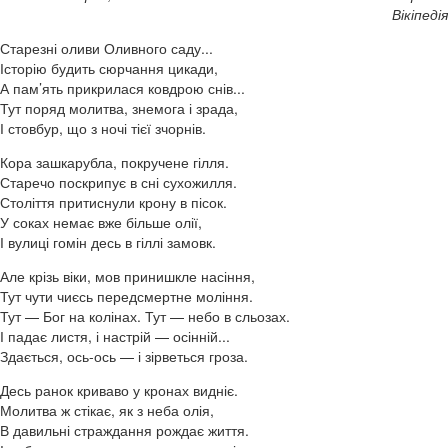
Вікіпедія
Старезні оливи Оливного саду...
Історію будить сюрчання цикади,
А пам’ять прикрилася ковдрою снів...
Тут поряд молитва, знемога і зрада,
І стовбур, що з ночі тієї зчорнів.
Кора зашкарубла, покручене гілля.
Старечо поскрипує в сні сухожилля.
Століття притиснули крону в пісок.
У соках немає вже більше олії,
І вулиці гомін десь в гіллі замовк.
Але крізь віки, мов принишкле насіння,
Тут чути чиєсь передсмертне моління.
Тут — Бог на колінах. Тут — небо в сльозах.
І падає листя, і настрій — осінній...
Здається, ось-ось — і зірветься гроза.
Десь ранок криваво у кронах видніє.
Молитва ж стікає, як з неба олія,
В давильні страждання рождає життя.