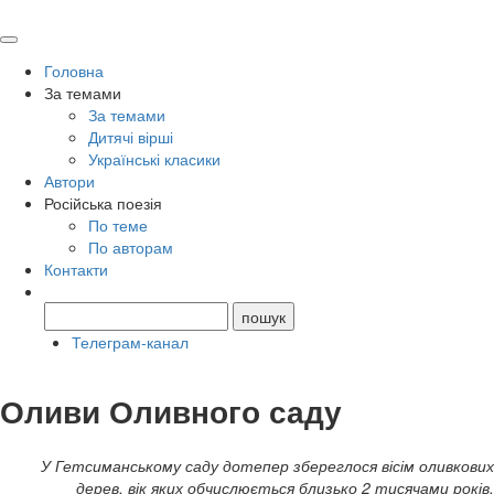
Головна
За темами
За темами
Дитячі вірші
Українські класики
Автори
Російська поезія
По теме
По авторам
Контакти
Телеграм-канал
Оливи Оливного саду
У Гетсиманському саду дотепер збереглося вісім оливкових
дерев, вік яких обчислюється близько 2 тисячами років.