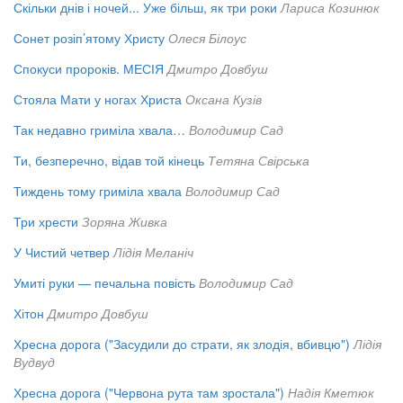
Скільки днів і ночей... Уже більш, як три роки
Лариса Козинюк
Сонет розіп’ятому Христу
Олеся Білоус
Спокуси пророків. МЕСІЯ
Дмитро Довбуш
Стояла Мати у ногах Христа
Оксана Кузів
Так недавно гриміла хвала…
Володимир Сад
Ти, безперечно, відав той кінець
Тетяна Свірська
Тиждень тому гриміла хвала
Володимир Сад
Три хрести
Зоряна Живка
У Чистий четвер
Лідія Меланіч
Умиті руки — печальна повість
Володимир Сад
Хітон
Дмитро Довбуш
Хресна дорога ("Засудили до страти, як злодія, вбивцю")
Лідія
Вудвуд
Хресна дорога ("Червона рута там зростала")
Надія Кметюк