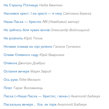
На Страсну П'ятницю
Надія Кметюк
Наснився хрест. І на хресті — я гину
Світлана Береза
Наша Пасха — Христос
NN (Невідомий автор)
Не грійтесь біля чужих вогнів
Олександр Войтицький
Не розіпніть
Юрій Тітов
Ночами плакав на горі уклінно
Галина Гунченко
Оливи Оливного саду
Юрій Вавринюк
Опівночі
Дмитро Довбуш
Остання вечеря
Марія Звірид
Ось руки
Лідія Меланіч
Пілат
Тарас Вихованець
Пасха («Наша Пасха — Христос, і вона»)
Анатолій Бабачук
Пасхальна вечеря... Усе, як торік
Анатолій Бабачук