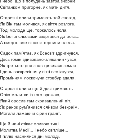
І небо, що в полудень завтра зчорніє,
Світанком пригорне, як мати дитя.
Старезні оливи тримають той спогад,
Як Він там молився, як віття розлоге,
Тоді молоде ще, торкалось чола,
Як Бог зі сльозами звертався до Бога...
А смерть вже вінок із тернини плела.
Садок пам’ятає, як Всесвіт здригнувся,
Десь гомін здивовано-зляканий чувся,
Як третього дня знов тряслася земля
І день воскресіння у вітті всміхнувся,
Промінням лоскочучи стовбур здаля.
Старезні оливи ще й досі тримають
Олію молитви із того врожаю,
Який оросив там скривавлений піт,
Як ранок рум’янився сяйвом безкраїм,
Могили ламаючи сірий граніт.
Ще й нині стікає оливою тиші
Молитва Месії... І небо світліше...
І гіллю наснилися дні молоді,