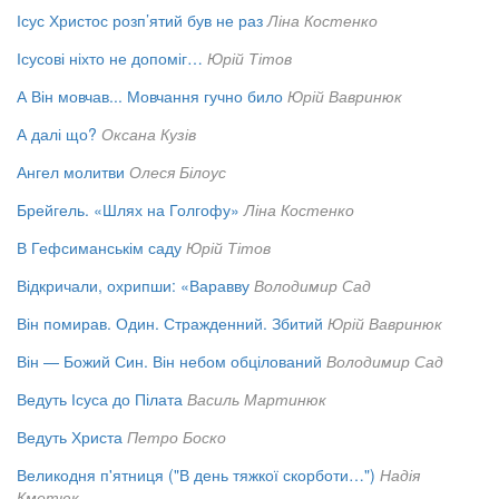
Ісус Христос розп’ятий був не раз
Ліна Костенко
Ісусові ніхто не допоміг…
Юрій Тітов
А Він мовчав... Мовчання гучно било
Юрій Вавринюк
А далі що?
Оксана Кузів
Ангел молитви
Олеся Білоус
Брейгель. «Шлях на Голгофу»
Ліна Костенко
В Гефсиманськім саду
Юрій Тітов
Відкричали, охрипши: «Варавву
Володимир Сад
Він помирав. Один. Стражденний. Збитий
Юрій Вавринюк
Він — Божий Син. Він небом обцілований
Володимир Сад
Ведуть Ісуса до Пілата
Василь Мартинюк
Ведуть Христа
Петро Боско
Великодня п'ятниця ("В день тяжкої скорботи…")
Надія
Кметюк