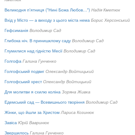
Великодня п'ятниця ("Нині Божа Любов…")
Надія Кметюк
Вхід у Місто — а виходу з цього міста нема
Борис Херсонський
Гефсиманія
Володимир Сад
Глибока ніч. В принишклому саду
Володимир Сад
Глумилися над гідністю Месії
Володимир Сад
Голгофа
Галина Гунченко
Голгофський подвиг
Олександр Войтицький
Голгофський хрест
Олександр Войтицький
Для молитви я схилю коліна
Зоряна Живка
Едемський сад — Всевишнього творіння
Володимир Сад
Жінки, що йшли за Христом
Лариса Козинюк
Завіса
Юрій Вавринюк
Звершилось
Галина Гунченко