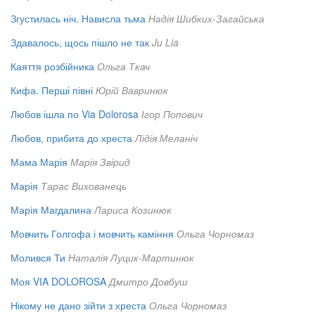
Згустилась ніч. Нависла тьма
Надія Шибких-Загайська
Здавалось, щось пішло не так
Ju Lia
Каяття розбійника
Ольга Ткач
Кифа. Перші півні
Юрій Вавринюк
Любов ішла по Via Dolorosa
Ігор Попович
Любов, прибита до хреста
Лідія Меланіч
Мама Марія
Марія Звірид
Марія
Тарас Вихованець
Марія Магдалина
Лариса Козинюк
Мовчить Голгофа і мовчить каміння
Ольга Чорномаз
Молився Ти
Наталія Луцик-Мартинюк
Моя VIA DOLOROSA
Дмитро Довбуш
Нікому не дано зійти з хреста
Ольга Чорномаз