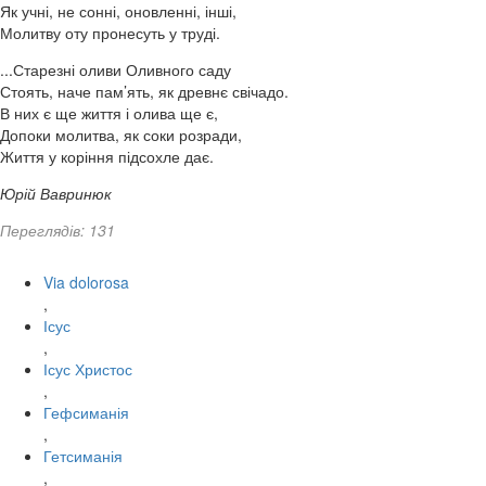
Як учні, не сонні, оновленні, інші,
Молитву оту пронесуть у труді.
...Старезні оливи Оливного саду
Стоять, наче пам’ять, як древнє свічадо.
В них є ще життя і олива ще є,
Допоки молитва, як соки розради,
Життя у коріння підсохле дає.
Юрій Вавринюк
Переглядів: 131
Via dolorosa
,
Ісус
,
Ісус Христос
,
Гефсиманія
,
Гетсиманія
,