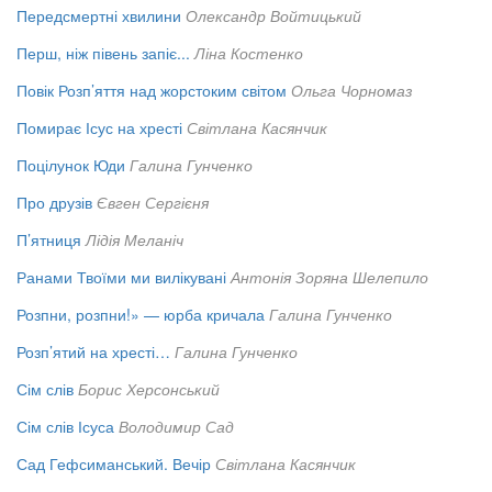
Передсмертні хвилини
Олександр Войтицький
Перш, ніж півень запіє...
Ліна Костенко
Повік Розп’яття над жорстоким світом
Ольга Чорномаз
Помирає Ісус на хресті
Світлана Касянчик
Поцілунок Юди
Галина Гунченко
Про друзів
Євген Сергієня
П’ятниця
Лідія Меланіч
Ранами Твоїми ми вилікувані
Антонія Зоряна Шелепило
Розпни, розпни!» — юрба кричала
Галина Гунченко
Розп’ятий на хресті…
Галина Гунченко
Сім слів
Борис Херсонський
Сім слів Ісуса
Володимир Сад
Сад Гефсиманський. Вечір
Світлана Касянчик