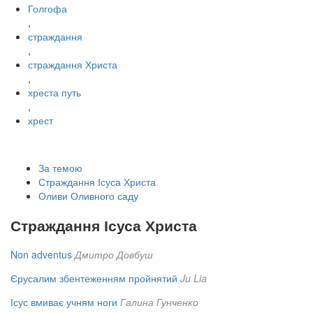
Голгофа
,
страждання
,
страждання Христа
,
хреста путь
,
хрест
За темою
Страждання Ісуса Христа
Оливи Оливного саду
Страждання Ісуса Христа
Non adventus
Дмитро Довбуш
Єрусалим збентеженням пройнятий
Ju Lia
Ісус вмиває учням ноги
Галина Гунченко