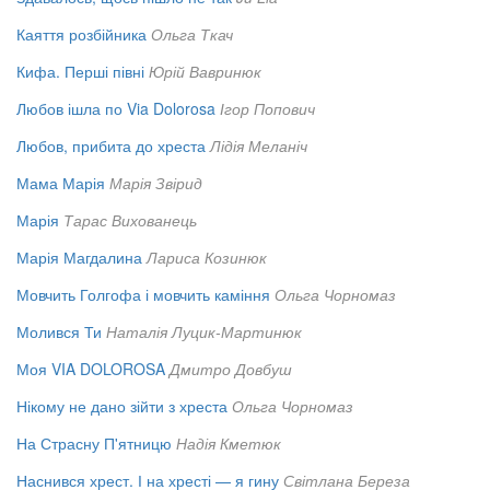
Каяття розбійника
Ольга Ткач
Кифа. Перші півні
Юрій Вавринюк
Любов ішла по Via Dolorosa
Ігор Попович
Любов, прибита до хреста
Лідія Меланіч
Мама Марія
Марія Звірид
Марія
Тарас Вихованець
Марія Магдалина
Лариса Козинюк
Мовчить Голгофа і мовчить каміння
Ольга Чорномаз
Молився Ти
Наталія Луцик-Мартинюк
Моя VIA DOLOROSA
Дмитро Довбуш
Нікому не дано зійти з хреста
Ольга Чорномаз
На Страсну П'ятницю
Надія Кметюк
Наснився хрест. І на хресті — я гину
Світлана Береза