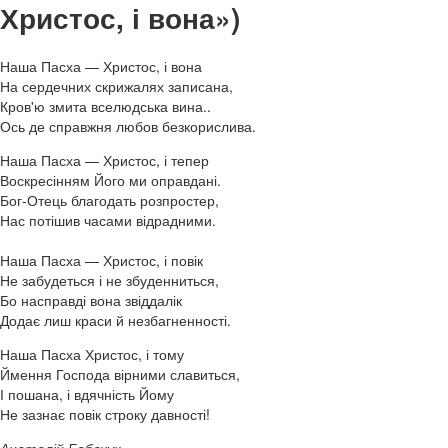
Христос, і вона»)
Наша Пасха — Христос, і вона
На сердечних скрижалях записана,
Кров'ю змита вселюдська вина..
Ось де справжня любов безкорислива.
Наша Пасха — Христос, і тепер
Воскресінням Його ми оправдані.
Бог-Отець благодать розпростер,
Нас потішив часами відрадними.
Наша Пасха — Христос, і повік
Не забудеться і не збуденниться,
Бо насправді вона звіддалік
Додає лиш краси й незбагненності.
Наша Пасха Христос, і тому
Ймення Господа вірними славиться,
І пошана, і вдячність Йому
Не зазнає повік строку давності!