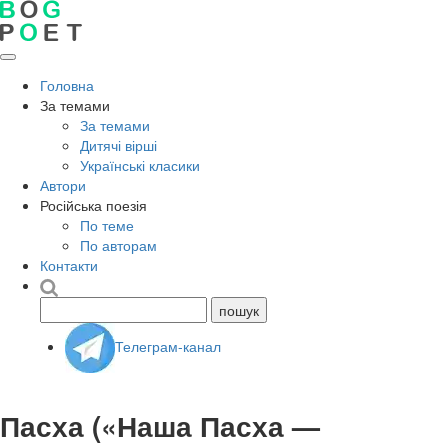
Головна
За темами
За темами
Дитячі вірші
Українські класики
Автори
Російська поезія
По теме
По авторам
Контакти
Телеграм-канал
Пасха («Наша Пасха —