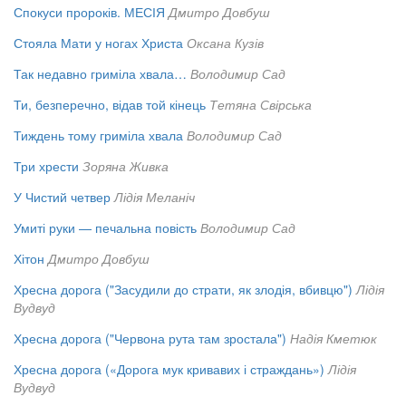
Спокуси пророків. МЕСІЯ
Дмитро Довбуш
Стояла Мати у ногах Христа
Оксана Кузів
Так недавно гриміла хвала…
Володимир Сад
Ти, безперечно, відав той кінець
Тетяна Свірська
Тиждень тому гриміла хвала
Володимир Сад
Три хрести
Зоряна Живка
У Чистий четвер
Лідія Меланіч
Умиті руки — печальна повість
Володимир Сад
Хітон
Дмитро Довбуш
Хресна дорога ("Засудили до страти, як злодія, вбивцю")
Лідія
Вудвуд
Хресна дорога ("Червона рута там зростала")
Надія Кметюк
Хресна дорога («Дорога мук кривавих і страждань»)
Лідія
Вудвуд