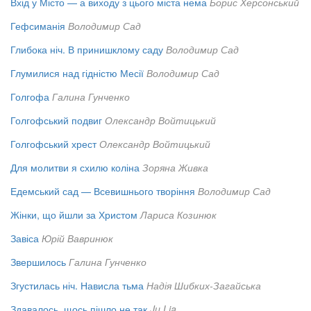
Вхід у Місто — а виходу з цього міста нема
Борис Херсонський
Гефсиманія
Володимир Сад
Глибока ніч. В принишклому саду
Володимир Сад
Глумилися над гідністю Месії
Володимир Сад
Голгофа
Галина Гунченко
Голгофський подвиг
Олександр Войтицький
Голгофський хрест
Олександр Войтицький
Для молитви я схилю коліна
Зоряна Живка
Едемський сад — Всевишнього творіння
Володимир Сад
Жінки, що йшли за Христом
Лариса Козинюк
Завіса
Юрій Вавринюк
Звершилось
Галина Гунченко
Згустилась ніч. Нависла тьма
Надія Шибких-Загайська
Здавалось, щось пішло не так
Ju Lia