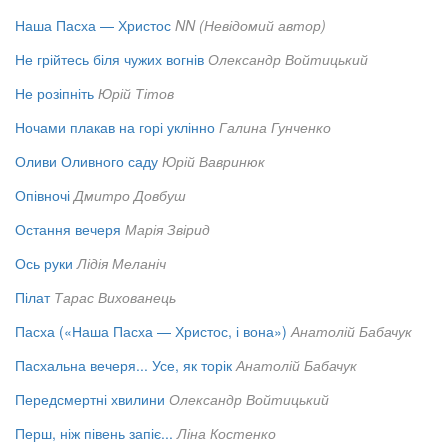
Наша Пасха — Христос
NN (Невідомий автор)
Не грійтесь біля чужих вогнів
Олександр Войтицький
Не розіпніть
Юрій Тітов
Ночами плакав на горі уклінно
Галина Гунченко
Оливи Оливного саду
Юрій Вавринюк
Опівночі
Дмитро Довбуш
Остання вечеря
Марія Звірид
Ось руки
Лідія Меланіч
Пілат
Тарас Вихованець
Пасха («Наша Пасха — Христос, і вона»)
Анатолій Бабачук
Пасхальна вечеря... Усе, як торік
Анатолій Бабачук
Передсмертні хвилини
Олександр Войтицький
Перш, ніж півень запіє...
Ліна Костенко