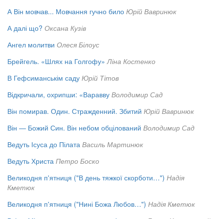
А Він мовчав... Мовчання гучно било
Юрій Вавринюк
А далі що?
Оксана Кузів
Ангел молитви
Олеся Білоус
Брейгель. «Шлях на Голгофу»
Ліна Костенко
В Гефсиманськім саду
Юрій Тітов
Відкричали, охрипши: «Варавву
Володимир Сад
Він помирав. Один. Стражденний. Збитий
Юрій Вавринюк
Він — Божий Син. Він небом обцілований
Володимир Сад
Ведуть Ісуса до Пілата
Василь Мартинюк
Ведуть Христа
Петро Боско
Великодня п'ятниця ("В день тяжкої скорботи…")
Надія
Кметюк
Великодня п'ятниця ("Нині Божа Любов…")
Надія Кметюк