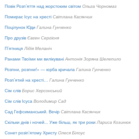
Повік Розп’яття над жорстоким світом
Ольга Чорномаз
Помирає Ісус на хресті
Світлана Касянчик
Поцілунок Юди
Галина Гунченко
Про друзів
Євген Сергієня
П’ятниця
Лідія Меланіч
Ранами Твоїми ми вилікувані
Антонія Зоряна Шелепило
Розпни, розпни!» — юрба кричала
Галина Гунченко
Розп’ятий на хресті…
Галина Гунченко
Сім слів
Борис Херсонський
Сім слів Ісуса
Володимир Сад
Сад Гефсиманський. Вечір
Світлана Касянчик
Скільки днів і ночей... Уже більш, як три роки
Лариса Козинюк
Сонет розіп’ятому Христу
Олеся Білоус