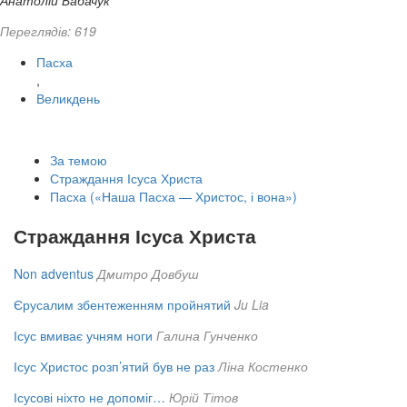
Анатолій Бабачук
Переглядів: 619
Пасха
,
Великдень
За темою
Страждання Ісуса Христа
Пасха («Наша Пасха — Христос, і вона»)
Страждання Ісуса Христа
Non adventus
Дмитро Довбуш
Єрусалим збентеженням пройнятий
Ju Lia
Ісус вмиває учням ноги
Галина Гунченко
Ісус Христос розп’ятий був не раз
Ліна Костенко
Ісусові ніхто не допоміг…
Юрій Тітов