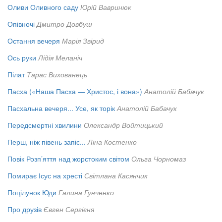
Оливи Оливного саду
Юрій Вавринюк
Опівночі
Дмитро Довбуш
Остання вечеря
Марія Звірид
Ось руки
Лідія Меланіч
Пілат
Тарас Вихованець
Пасха («Наша Пасха — Христос, і вона»)
Анатолій Бабачук
Пасхальна вечеря... Усе, як торік
Анатолій Бабачук
Передсмертні хвилини
Олександр Войтицький
Перш, ніж півень запіє...
Ліна Костенко
Повік Розп’яття над жорстоким світом
Ольга Чорномаз
Помирає Ісус на хресті
Світлана Касянчик
Поцілунок Юди
Галина Гунченко
Про друзів
Євген Сергієня