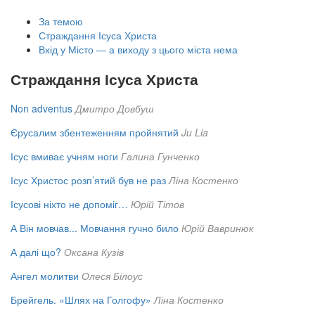
За темою
Страждання Ісуса Христа
Вхід у Місто — а виходу з цього міста нема
Страждання Ісуса Христа
Non adventus
Дмитро Довбуш
Єрусалим збентеженням пройнятий
Ju Lia
Ісус вмиває учням ноги
Галина Гунченко
Ісус Христос розп’ятий був не раз
Ліна Костенко
Ісусові ніхто не допоміг…
Юрій Тітов
А Він мовчав... Мовчання гучно било
Юрій Вавринюк
А далі що?
Оксана Кузів
Ангел молитви
Олеся Білоус
Брейгель. «Шлях на Голгофу»
Ліна Костенко