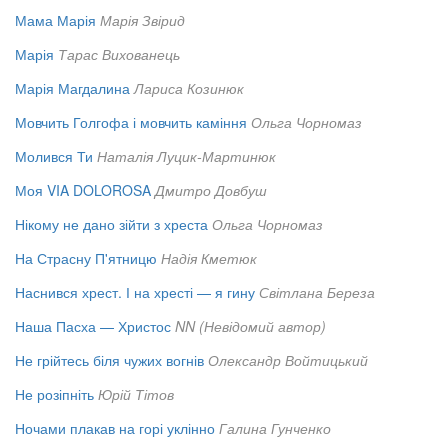
Мама Марія
Марія Звірид
Марія
Тарас Вихованець
Марія Магдалина
Лариса Козинюк
Мовчить Голгофа і мовчить каміння
Ольга Чорномаз
Молився Ти
Наталія Луцик-Мартинюк
Моя VIA DOLOROSA
Дмитро Довбуш
Нікому не дано зійти з хреста
Ольга Чорномаз
На Страсну П'ятницю
Надія Кметюк
Наснився хрест. І на хресті — я гину
Світлана Береза
Наша Пасха — Христос
NN (Невідомий автор)
Не грійтесь біля чужих вогнів
Олександр Войтицький
Не розіпніть
Юрій Тітов
Ночами плакав на горі уклінно
Галина Гунченко