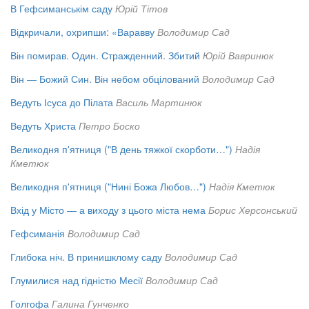
В Гефсиманськім саду
Юрій Тітов
Відкричали, охрипши: «Варавву
Володимир Сад
Він помирав. Один. Стражденний. Збитий
Юрій Вавринюк
Він — Божий Син. Він небом обцілований
Володимир Сад
Ведуть Ісуса до Пілата
Василь Мартинюк
Ведуть Христа
Петро Боско
Великодня п'ятниця ("В день тяжкої скорботи…")
Надія
Кметюк
Великодня п'ятниця ("Нині Божа Любов…")
Надія Кметюк
Вхід у Місто — а виходу з цього міста нема
Борис Херсонський
Гефсиманія
Володимир Сад
Глибока ніч. В принишклому саду
Володимир Сад
Глумилися над гідністю Месії
Володимир Сад
Голгофа
Галина Гунченко