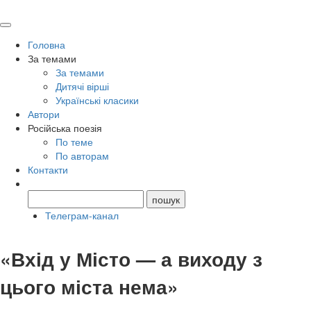
Головна
За темами
За темами
Дитячі вірші
Українські класики
Автори
Російська поезія
По теме
По авторам
Контакти
Телеграм-канал
«Вхід у Місто — а виходу з
цього міста нема»