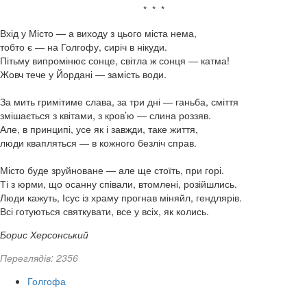
* * *
Вхід у Місто — а виходу з цього міста нема,
тобто є — на Голгофу, сиріч в нікуди.
Пітьму випромінює сонце, світла ж сонця — катма!
Жовч тече у Йордані — замість води.
За мить гримітиме слава, за три дні — ганьба, сміття
змішається з квітами, з кров’ю — слина роззяв.
Але, в принципі, усе як і завжди, таке життя,
люди квапляться — в кожного безліч справ.
Місто буде зруйноване — але ще стоїть, при горі.
Ті з юрми, що осанну співали, втомлені, розійшлись.
Люди кажуть, Ісус із храму прогнав міняйл, гендлярів.
Всі готуються святкувати, все у всіх, як колись.
Борис Херсонський
Переглядів: 2356
Голгофа