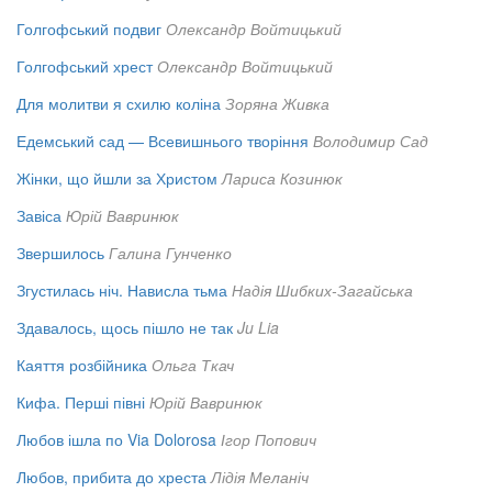
Голгофський подвиг
Олександр Войтицький
Голгофський хрест
Олександр Войтицький
Для молитви я схилю коліна
Зоряна Живка
Едемський сад — Всевишнього творіння
Володимир Сад
Жінки, що йшли за Христом
Лариса Козинюк
Завіса
Юрій Вавринюк
Звершилось
Галина Гунченко
Згустилась ніч. Нависла тьма
Надія Шибких-Загайська
Здавалось, щось пішло не так
Ju Lia
Каяття розбійника
Ольга Ткач
Кифа. Перші півні
Юрій Вавринюк
Любов ішла по Via Dolorosa
Ігор Попович
Любов, прибита до хреста
Лідія Меланіч