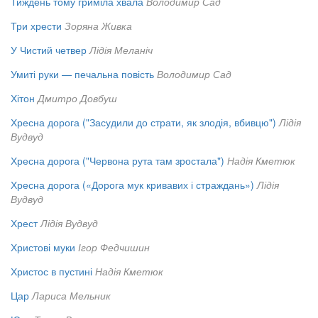
Тиждень тому гриміла хвала
Володимир Сад
Три хрести
Зоряна Живка
У Чистий четвер
Лідія Меланіч
Умиті руки — печальна повість
Володимир Сад
Хітон
Дмитро Довбуш
Хресна дорога ("Засудили до страти, як злодія, вбивцю")
Лідія
Вудвуд
Хресна дорога ("Червона рута там зростала")
Надія Кметюк
Хресна дорога («Дорога мук кривавих і страждань»)
Лідія
Вудвуд
Хрест
Лідія Вудвуд
Христові муки
Ігор Федчишин
Христос в пустині
Надія Кметюк
Цар
Лариса Мельник