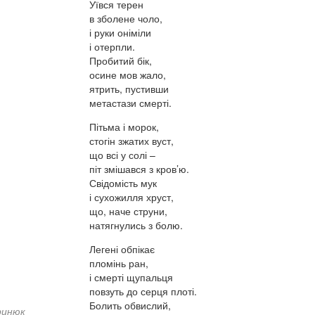
Уївся терен
в зболене чоло,
і руки оніміли
і отерпли.
Пробитий бік,
осине мов жало,
ятрить, пустивши
метастази смерті.
Пітьма і морок,
стогін зжатих вуст,
що всі у солі –
піт змішався з кров’ю.
Свідомість мук
і сухожилля хруст,
що, наче струни,
натягнулись з болю.
Легені обпікає
пломінь ран,
і смерті щупальця
повзуть до серця плоті.
Болить обвислий,
ринюк