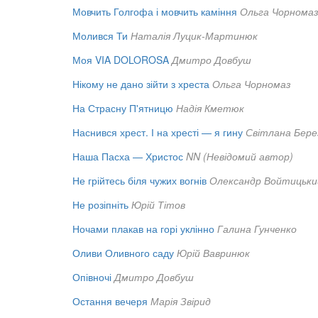
Мовчить Голгофа і мовчить каміння
Ольга Чорнома
Молився Ти
Наталія Луцик-Мартинюк
Моя VIA DOLOROSA
Дмитро Довбуш
Нікому не дано зійти з хреста
Ольга Чорномаз
На Страсну П'ятницю
Надія Кметюк
Наснився хрест. І на хресті — я гину
Світлана Бере
Наша Пасха — Христос
NN (Невідомий автор)
Не грійтесь біля чужих вогнів
Олександр Войтицьки
Не розіпніть
Юрій Тітов
Ночами плакав на горі уклінно
Галина Гунченко
Оливи Оливного саду
Юрій Вавринюк
Опівночі
Дмитро Довбуш
Остання вечеря
Марія Звірид