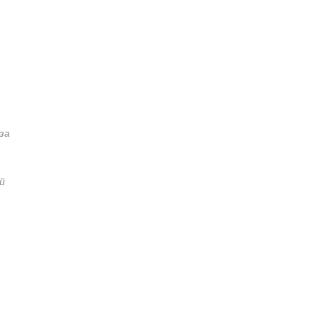
з
за
й