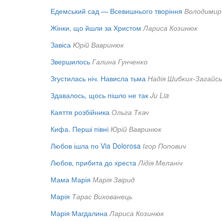
Едемський сад — Всевишнього творіння
Володимир
Жінки, що йшли за Христом
Лариса Козинюк
Завіса
Юрій Вавринюк
Звершилось
Галина Гунченко
Згустилась ніч. Нависла тьма
Надія Шибких-Загайсь
Здавалось, щось пішло не так
Ju Lia
Каяття розбійника
Ольга Ткач
Кифа. Перші півні
Юрій Вавринюк
Любов ішла по Via Dolorosa
Ігор Попович
Любов, прибита до хреста
Лідія Меланіч
Мама Марія
Марія Звірид
Марія
Тарас Вихованець
Марія Магдалина
Лариса Козинюк