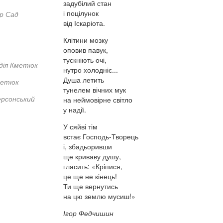
задубілий стан
і поцілунок
р Сад
від Іскаріота.
Клітини мозку
оповив павук,
тускніють очі,
дія Кметюк
нутро холодніє...
Душа летить
метюк
тунелем вічних мук
ерсонський
на неймовірне світло
у надії.
У сяйві тім
встає Господь-Творець
і, збадьоривши
ще криваву душу,
гласить: «Кріпися,
це ще не кінець!
Ти ще вернутись
на цю землю мусиш!»
Ігор Федчишин