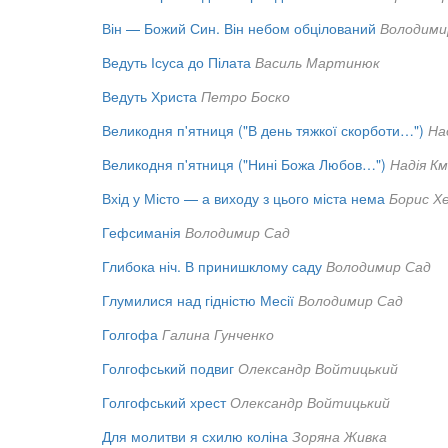
Він — Божий Син. Він небом обцілований
Володими
Ведуть Ісуса до Пілата
Василь Мартинюк
Ведуть Христа
Петро Боско
Великодня п'ятниця ("В день тяжкої скорботи…")
На
Великодня п'ятниця ("Нині Божа Любов…")
Надія К
Вхід у Місто — а виходу з цього міста нема
Борис Х
Гефсиманія
Володимир Сад
Глибока ніч. В принишклому саду
Володимир Сад
Глумилися над гідністю Месії
Володимир Сад
Голгофа
Галина Гунченко
Голгофський подвиг
Олександр Войтицький
Голгофський хрест
Олександр Войтицький
Для молитви я схилю коліна
Зоряна Живка