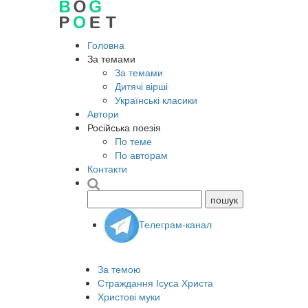
Головна
За темами
За темами
Дитячі вірші
Українські класики
Автори
Російська поезія
По теме
По авторам
Контакти
Телеграм-канал
За темою
Страждання Ісуса Христа
Христові муки