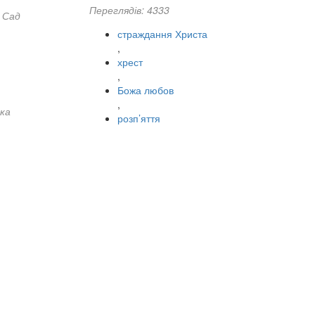
Переглядів: 4333
 Сад
страждання Христа
,
хрест
,
Божа любов
,
ка
розп’яття