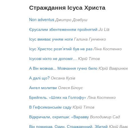
Страждання Ісуса Христа
Non adventus
Дмитро Довбуш
Єрусалим збентеженням пройнятий
Ju Lia
Ісус вмиває учням ноги
Галина Гунченко
Ісус Христос розп’ятий був не раз
Ліна Костенко
Ісусові ніхто не допоміг…
Юрій Тітов
А Він мовчав... Мовчання гучно било
Юрій Вавринюк
А далі що?
Оксана Кузів
Ангел молитви
Олеся Білоус
Брейгель. «Шлях на Голгофу»
Ліна Костенко
В Гефсиманськім саду
Юрій Тітов
Відкричали, охрипши: «Варавву
Володимир Сад
Він помирав. Один. Стражденний. Збитий
Юрій Вав