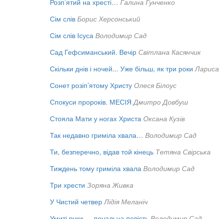
Розп’ятий на хресті…
Галина Гунченко
Сім слів
Борис Херсонський
Сім слів Ісуса
Володимир Сад
Сад Гефсиманський. Вечір
Світлана Касянчик
Скільки днів і ночей... Уже більш, як три роки
Лариса
Сонет розіп’ятому Христу
Олеся Білоус
Спокуси пророків. МЕСІЯ
Дмитро Довбуш
Стояла Мати у ногах Христа
Оксана Кузів
Так недавно гриміла хвала…
Володимир Сад
Ти, безперечно, відав той кінець
Тетяна Свірська
Тиждень тому гриміла хвала
Володимир Сад
Три хрести
Зоряна Живка
У Чистий четвер
Лідія Меланіч
Умиті руки — печальна повість
Володимир Сад