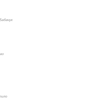
Бабачук
аз
пило