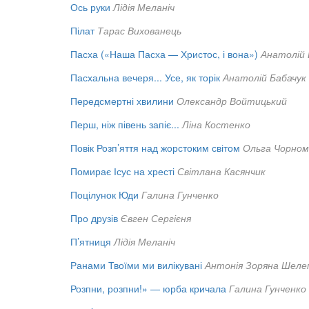
Ось руки
Лідія Меланіч
Пілат
Тарас Вихованець
Пасха («Наша Пасха — Христос, і вона»)
Анатолій 
Пасхальна вечеря... Усе, як торік
Анатолій Бабачук
Передсмертні хвилини
Олександр Войтицький
Перш, ніж півень запіє...
Ліна Костенко
Повік Розп’яття над жорстоким світом
Ольга Чорном
Помирає Ісус на хресті
Світлана Касянчик
Поцілунок Юди
Галина Гунченко
Про друзів
Євген Сергієня
П’ятниця
Лідія Меланіч
Ранами Твоїми ми вилікувані
Антонія Зоряна Шеле
Розпни, розпни!» — юрба кричала
Галина Гунченко