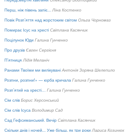
Перш, ніж півень запіє...
Ліна Костенко
Повік Розп’яття над жорстоким світом
Ольга Чорномаз
Помирає Ісус на хресті
Світлана Касянчик
Поцілунок Юди
Галина Гунченко
Про друзів
Євген Сергієня
П’ятниця
Лідія Меланіч
Ранами Твоїми ми вилікувані
Антонія Зоряна Шелепило
Розпни, розпни!» — юрба кричала
Галина Гунченко
Розп’ятий на хресті…
Галина Гунченко
Сім слів
Борис Херсонський
Сім слів Ісуса
Володимир Сад
Сад Гефсиманський. Вечір
Світлана Касянчик
Скільки днів і ночей... Уже більш, як три роки
Лариса Козинюк