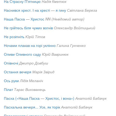
На Страсну П'ятницю
Надія Кметюк
Наснився хрест. І на хресті — я гину
Світлана Береза
Наша Пасха — Христос
NN (Невідомий автор)
Не грійтесь біля чужих вогнів
Олександр Войтицький
Не розіпніть
Юрій Тітов
Ночами плакав на горі уклінно
Галина Гунченко
Оливи Оливного саду
Юрій Вавринюк
Опівночі
Дмитро Довбуш
Остання вечеря
Марія Звірид
Ось руки
Лідія Меланіч
Пілат
Тарас Вихованець
Пасха («Наша Пасха — Христос, і вона»)
Анатолій Бабачук
Пасхальна вечеря... Усе, як торік
Анатолій Бабачук
Передсмертні хвилини
Олександр Войтицький