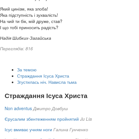
Який цинізм, яка злоба!
Яка підступність і зухвалість!
На чий ти бік, мій друже, став?
І що тобі приносить радість?
Надія Шибких-Загайська
Переглядів: 816
За темою
Страждання Ісуса Христа
Згустилась ніч. Нависла тьма
Страждання Ісуса Христа
Non adventus
Дмитро Довбуш
Єрусалим збентеженням пройнятий
Ju Lia
Ісус вмиває учням ноги
Галина Гунченко