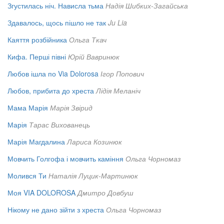
Згустилась ніч. Нависла тьма
Надія Шибких-Загайська
Здавалось, щось пішло не так
Ju Lia
Каяття розбійника
Ольга Ткач
Кифа. Перші півні
Юрій Вавринюк
Любов ішла по Via Dolorosa
Ігор Попович
Любов, прибита до хреста
Лідія Меланіч
Мама Марія
Марія Звірид
Марія
Тарас Вихованець
Марія Магдалина
Лариса Козинюк
Мовчить Голгофа і мовчить каміння
Ольга Чорномаз
Молився Ти
Наталія Луцик-Мартинюк
Моя VIA DOLOROSA
Дмитро Довбуш
Нікому не дано зійти з хреста
Ольга Чорномаз