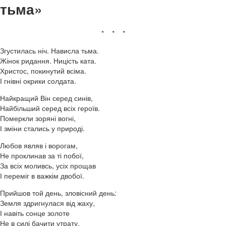
тьма»
* * *
Згустилась ніч. Нависла тьма.
Жінок ридання. Ницість ката.
Христос, покинутий всіма.
І гнівні окрики солдата.
Найкращий Він серед синів,
Найбільший серед всіх героїв.
Померкли зоряні вогні,
І зміни стались у природі.
Любов являв і ворогам,
Не проклинав за ті побої,
За всіх моливсь, усіх прощав
І переміг в важкім двобої.
Прийшов той день, зловісний день:
Земля здригнулася від жаху,
І навіть сонце золоте
Не в силі бачити утрату.