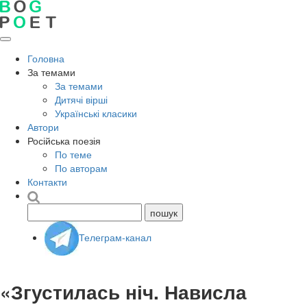
Головна
За темами
За темами
Дитячі вірші
Українські класики
Автори
Російська поезія
По теме
По авторам
Контакти
Телеграм-канал
«Згустилась ніч. Нависла