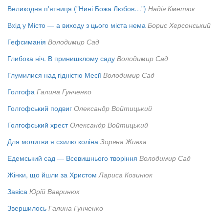
Великодня п'ятниця ("Нині Божа Любов…")
Надія Кметюк
Вхід у Місто — а виходу з цього міста нема
Борис Херсонський
Гефсиманія
Володимир Сад
Глибока ніч. В принишклому саду
Володимир Сад
Глумилися над гідністю Месії
Володимир Сад
Голгофа
Галина Гунченко
Голгофський подвиг
Олександр Войтицький
Голгофський хрест
Олександр Войтицький
Для молитви я схилю коліна
Зоряна Живка
Едемський сад — Всевишнього творіння
Володимир Сад
Жінки, що йшли за Христом
Лариса Козинюк
Завіса
Юрій Вавринюк
Звершилось
Галина Гунченко