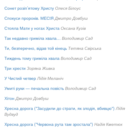
Сонет розіп’ятому Христу
Олеся Білоус
Спокуси пророків. МЕСІЯ
Дмитро Довбуш
Стояла Мати у ногах Христа
Оксана Кузів
Так недавно гриміла хвала…
Володимир Сад
Ти, безперечно, відав той кінець
Тетяна Свірська
Тиждень тому гриміла хвала
Володимир Сад
Три хрести
Зоряна Живка
У Чистий четвер
Лідія Меланіч
Умиті руки — печальна повість
Володимир Сад
Хітон
Дмитро Довбуш
Хресна дорога ("Засудили до страти, як злодія, вбивцю")
Лідія
Вудвуд
Хресна дорога ("Червона рута там зростала")
Надія Кметюк