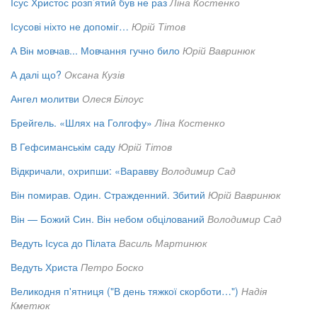
Ісус Христос розп’ятий був не раз
Ліна Костенко
Ісусові ніхто не допоміг…
Юрій Тітов
А Він мовчав... Мовчання гучно било
Юрій Вавринюк
А далі що?
Оксана Кузів
Ангел молитви
Олеся Білоус
Брейгель. «Шлях на Голгофу»
Ліна Костенко
В Гефсиманськім саду
Юрій Тітов
Відкричали, охрипши: «Варавву
Володимир Сад
Він помирав. Один. Стражденний. Збитий
Юрій Вавринюк
Він — Божий Син. Він небом обцілований
Володимир Сад
Ведуть Ісуса до Пілата
Василь Мартинюк
Ведуть Христа
Петро Боско
Великодня п'ятниця ("В день тяжкої скорботи…")
Надія
Кметюк