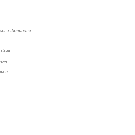
оряна Шелепило
гієня
ієня
ієня