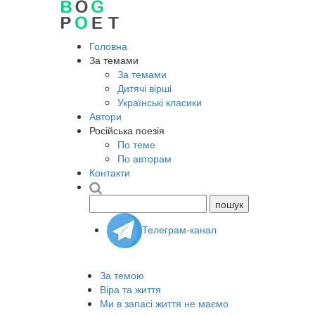
Головна
За темами
За темами
Дитячі вірші
Українські класики
Автори
Російська поезія
По теме
По авторам
Контакти
Телеграм-канал
За темою
Віра та життя
Ми в запасі життя не маємо