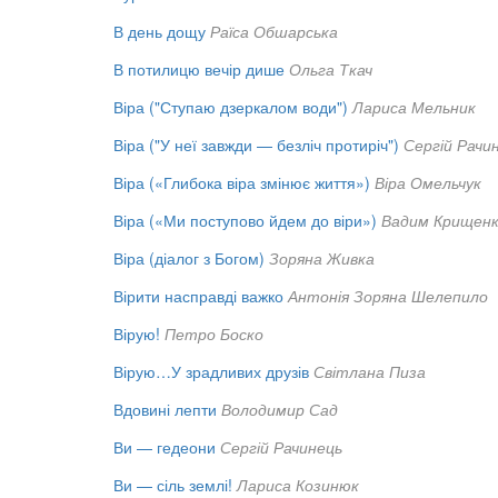
В день дощу
Раїса Обшарська
В потилицю вечір дише
Ольга Ткач
Віра ("Ступаю дзеркалом води")
Лариса Мельник
Віра ("У неї завжди — безліч протиріч")
Сергій Рачи
Віра («Глибока віра змінює життя»)
Віра Омельчук
Віра («Ми поступово йдем до віри»)
Вадим Крищен
Віра (діалог з Богом)
Зоряна Живка
Вірити насправді важко
Антонія Зоряна Шелепило
Вірую!
Петро Боско
Вірую…У зрадливих друзів
Світлана Пиза
Вдовині лепти
Володимир Сад
Ви — гедеони
Сергій Рачинець
Ви — сіль землі!
Лариса Козинюк