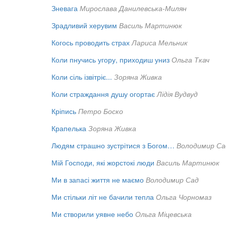
Зневага
Мирослава Данилевська-Милян
Зрадливий херувим
Василь Мартинюк
Когось проводить страх
Лариса Мельник
Коли пнучись угору, приходиш униз
Ольга Ткач
Коли сіль ізвітріє...
Зоряна Живка
Коли страждання душу огортає
Лідія Вудвуд
Кріпись
Петро Боско
Крапелька
Зоряна Живка
Людям страшно зустрітися з Богом…
Володимир Са
Мій Господи, які жорстокі люди
Василь Мартинюк
Ми в запасі життя не маємо
Володимир Сад
Ми стільки літ не бачили тепла
Ольга Чорномаз
Ми створили уявне небо
Ольга Міцевська