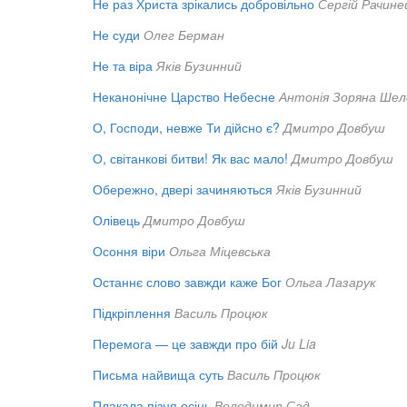
Не раз Христа зрікались добровільно
Сергій Рачине
Не суди
Олег Берман
Не та віра
Яків Бузинний
Неканонічне Царство Небесне
Антонія Зоряна Шел
О, Господи, невже Ти дійсно є?
Дмитро Довбуш
О, світанкові битви! Як вас мало!
Дмитро Довбуш
Обережно, двері зачиняються
Яків Бузинний
Олівець
Дмитро Довбуш
Осоння віри
Ольга Міцевська
Останнє слово завжди каже Бог
Ольга Лазарук
Підкріплення
Василь Процюк
Перемога — це завжди про бій
Ju Lia
Письма найвища суть
Василь Процюк
Плакала пізня осінь
Володимир Сад