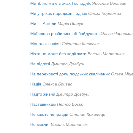
Ми тi, якi ми є в очах Господнiх
Ярослав Велиган
Ми у гріхах народжені, однак
Ольга Чорномаз
Ми — Ангели
Марія Пишук
Мої слова розбились об байдужість
Ольга Чорнома
Монолог совісті
Світлана Касянчик
Ніхто не може без надії жити
Василь Мартинюк
На підлозі
Дмитро Довбуш
На перехресті доль людських скалічених
Ольга Міц
Надiя
Олекса Бригас
Надто живий
Дмитро Довбуш
Наставникам
Петро Боско
Не кажіть неправди
Степан Коханець
Не мовчи!
Василь Мартинюк