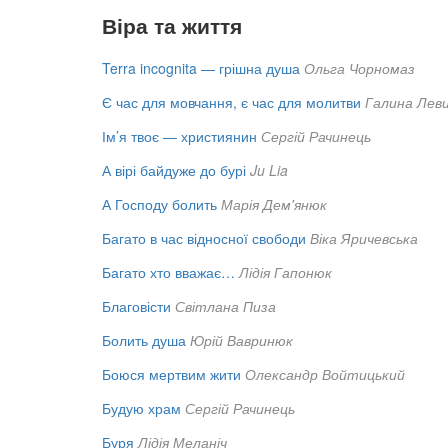
Віра та життя
Terra incognita — грішна душа
Ольга Чорномаз
Є час для мовчання, є час для молитви
Галина Лев
Ім’я твоє — християнин
Сергій Рачинець
А вірі байдуже до бурі
Ju Lia
А Господу болить
Марія Дем'янюк
Багато в час відносної свободи
Віка Яричевська
Багато хто вважає…
Лідія Гапонюк
Благовісти
Світлана Пиза
Болить душа
Юрій Вавринюк
Боюся мертвим жити
Олександр Войтицький
Будую храм
Сергій Рачинець
Буря
Лідія Меланіч