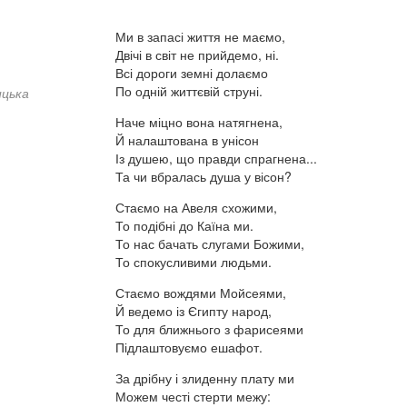
Ми в запасі життя не маємо,
Двічі в світ не прийдемо, ні.
Всі дороги земні долаємо
По одній життєвій струні.
ицька
Наче міцно вона натягнена,
Й налаштована в унісон
Із душею, що правди спрагнена...
Та чи вбралась душа у вісон?
Стаємо на Авеля схожими,
То подібні до Каїна ми.
То нас бачать слугами Божими,
То спокусливими людьми.
Стаємо вождями Мойсеями,
Й ведемо із Єгипту народ,
То для ближнього з фарисеями
Підлаштовуємо ешафот.
За дрібну і злиденну плату ми
Можем честі стерти межу: