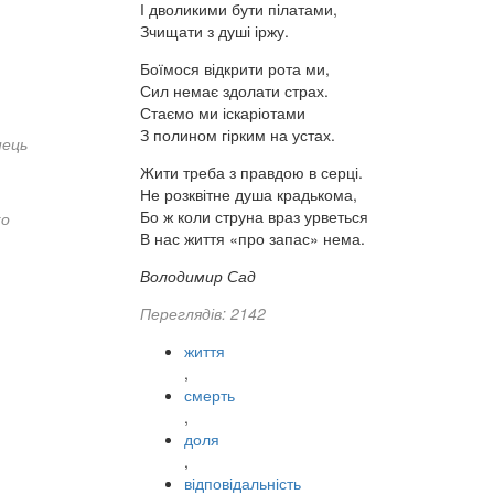
І дволикими бути пілатами,
Зчищати з душі іржу.
Боїмося відкрити рота ми,
Сил немає здолати страх.
Стаємо ми іскаріотами
З полином гірким на устах.
нець
Жити треба з правдою в серці.
Не розквітне душа крадькома,
Бо ж коли струна враз урветься
ко
В нас життя «про запас» нема.
Володимир Сад
Переглядів: 2142
життя
,
смерть
,
доля
,
відповідальність