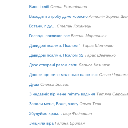
Вино і хліб
Олена Романішина
Виходити з гробу дуже корисно
Антонія Зоряна Ше
Встану, піду…
Степан Коханець
Господь покликав вас
Василь Мартинюк
Давидові псалми. Псалом 1
Тарас Шевченко
Давидові псалми. Псалом 52
Тарас Шевченко
Двоє створені разом світи
Лариса Козинюк
Допоки ще живе маленьке наше «я»
Ольга Чорном
Душа
Олекса Бригас
З недавніх пір мене гнітить видіння
Тетяна Свірськ
Запали мене, Боже, знову
Ольга Ткач
Збудуймо храм…
Ігор Федчишин
Зміцніла віра
Галина Британ