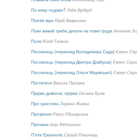
По кому подзвін?
Лідія Вудвуд
Поезія віри
Юрій Вавринюк
Поки живий треба дихати на повні груди
Антонія З
Поле
Юлія Тонего
Посланець (переклад Володимира Сада)
Євген Сер
Посланець (переклад Дмитра Довбуша)
Євген Серг
Посланець (переклад Ольги Міцевської)
Євген Серг
Поститися
Василь Процюк
Прірва довкола, прірва
Оксана Кузів
Про християн
Зоряна Живка
Прозріння
Раїса Обшарська
Прочани
Ігор Федчишин
П’яте Євангеліє
Сергій Рачинець