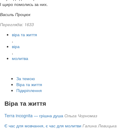
І щиро помолись за них.
Василь Процюк
Переглядів: 1633
віра та життя
,
віра
,
молитва
За темою
Віра та життя
Підкріплення
Віра та життя
Terra incognita — грішна душа
Ольга Чорномаз
Є час для мовчання, є час для молитви
Галина Левицька