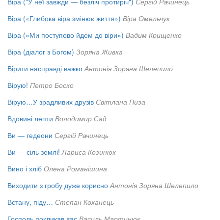
Віра ("У неї завжди — безліч протиріч")
Сергій Рачинець
Віра («Глибока віра змінює життя»)
Віра Омельчук
Віра («Ми поступово йдем до віри»)
Вадим Крищенко
Віра (діалог з Богом)
Зоряна Живка
Вірити насправді важко
Антонія Зоряна Шелепило
Вірую!
Петро Боско
Вірую…У зрадливих друзів
Світлана Пиза
Вдовині лепти
Володимир Сад
Ви — гедеони
Сергій Рачинець
Ви — сіль землі!
Лариса Козинюк
Вино і хліб
Олена Романішина
Виходити з гробу дуже корисно
Антонія Зоряна Шелепило
Встану, піду…
Степан Коханець
Господь покликав вас
Василь Мартинюк