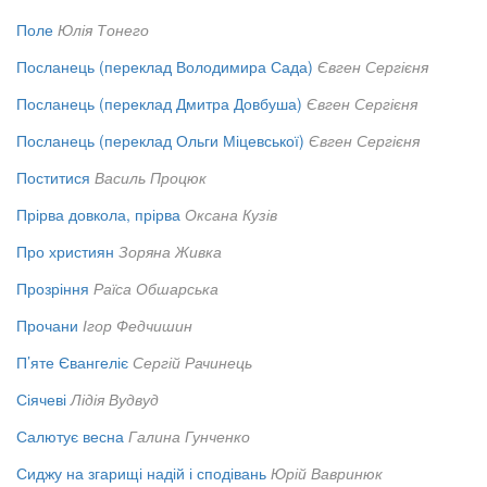
Поле
Юлія Тонего
Посланець (переклад Володимира Сада)
Євген Сергієня
Посланець (переклад Дмитра Довбуша)
Євген Сергієня
Посланець (переклад Ольги Міцевської)
Євген Сергієня
Поститися
Василь Процюк
Прірва довкола, прірва
Оксана Кузів
Про християн
Зоряна Живка
Прозріння
Раїса Обшарська
Прочани
Ігор Федчишин
П’яте Євангеліє
Сергій Рачинець
Сіячеві
Лідія Вудвуд
Салютує весна
Галина Гунченко
Сиджу на згарищі надій і сподівань
Юрій Вавринюк