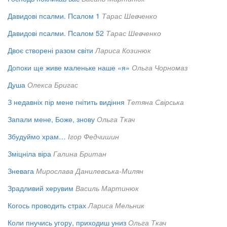
Давидові псалми. Псалом 1
Тарас Шевченко
Давидові псалми. Псалом 52
Тарас Шевченко
Двоє створені разом світи
Лариса Козинюк
Допоки ще живе маленьке наше «я»
Ольга Чорномаз
Душа
Олекса Бригас
З недавніх пір мене гнітить видіння
Тетяна Свірська
Запали мене, Боже, знову
Ольга Ткач
Збудуймо храм…
Ігор Федчишин
Зміцніла віра
Галина Британ
Зневага
Мирослава Данилевська-Милян
Зрадливий херувим
Василь Мартинюк
Когось проводить страх
Лариса Мельник
Коли пнучись угору, приходиш униз
Ольга Ткач