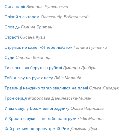
Сила надії
Вікторія Рутковська
Сліпий з ліхтарем
Олександр Войтицький
Сповідь
Галина Британ
Страсті
Оксана Кузів
Струмок не каже: «Я тебе люблю»
Галина Гунченко
Суди
Степан Коханець
Ти знаєш, як беруться рубежі
Дмитро Довбуш
Тобі я віру на руках несу
Лідія Меланіч
Травинці неждано тягар звалився на плечі
Ольга Лазарук
Трон серця
Мирослава Данилевська-Милян
У тім саду, у Божім винограднику
Ольга Чорномаз
У Христа є руки — це ж бо наші руки
Лідія Меланіч
Хай рветься на арену третій Рим
Домініка Дем