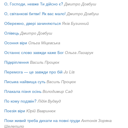
О, Господи, невже Ти дійсно є?
Дмитро Довбуш
О, світанкові битви! Як вас мало!
Дмитро Довбуш
Обережно, двері зачиняються
Яків Бузинний
Олівець
Дмитро Довбуш
Осоння віри
Ольга Міцевська
Останнє слово завжди каже Бог
Ольга Лазарук
Підкріплення
Василь Процюк
Перемога — це завжди про бій
Ju Lia
Письма найвища суть
Василь Процюк
Плакала пізня осінь
Володимир Сад
По кому подзвін?
Лідія Вудвуд
Поезія віри
Юрій Вавринюк
Поки живий треба дихати на повні груди
Антонія Зоряна
Шелепило