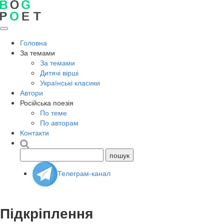
Головна
За темами
За темами
Дитячі вірші
Українські класики
Автори
Російська поезія
По теме
По авторам
Контакти
Телеграм-канал
Підкріплення