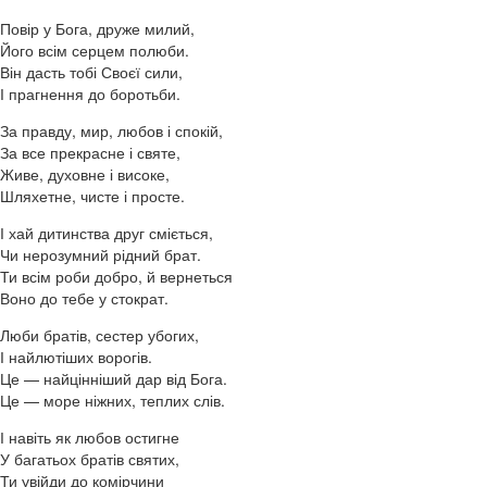
Повір у Бога, друже милий,
Його всім серцем полюби.
Він дасть тобі Своєї сили,
І прагнення до боротьби.
За правду, мир, любов і спокій,
За все прекрасне і святе,
Живе, духовне і високе,
Шляхетне, чисте і просте.
І хай дитинства друг сміється,
Чи нерозумний рідний брат.
Ти всім роби добро, й вернеться
Воно до тебе у стократ.
Люби братів, сестер убогих,
І найлютіших ворогів.
Це — найцінніший дар від Бога.
Це — море ніжних, теплих слів.
І навіть як любов остигне
У багатьох братів святих,
Ти увійди до комірчини