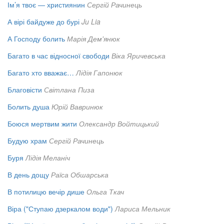
Ім’я твоє — християнин
Сергій Рачинець
А вірі байдуже до бурі
Ju Lia
А Господу болить
Марія Дем'янюк
Багато в час відносної свободи
Віка Яричевська
Багато хто вважає…
Лідія Гапонюк
Благовісти
Світлана Пиза
Болить душа
Юрій Вавринюк
Боюся мертвим жити
Олександр Войтицький
Будую храм
Сергій Рачинець
Буря
Лідія Меланіч
В день дощу
Раїса Обшарська
В потилицю вечір дише
Ольга Ткач
Віра ("Ступаю дзеркалом води")
Лариса Мельник