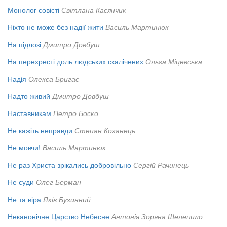
Монолог совісті
Світлана Касянчик
Ніхто не може без надії жити
Василь Мартинюк
На підлозі
Дмитро Довбуш
На перехресті доль людських скалічених
Ольга Міцевська
Надiя
Олекса Бригас
Надто живий
Дмитро Довбуш
Наставникам
Петро Боско
Не кажіть неправди
Степан Коханець
Не мовчи!
Василь Мартинюк
Не раз Христа зрікались добровільно
Сергій Рачинець
Не суди
Олег Берман
Не та віра
Яків Бузинний
Неканонічне Царство Небесне
Антонія Зоряна Шелепило