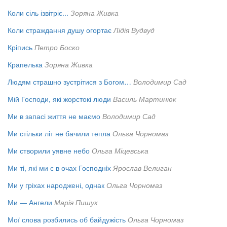
Коли сіль ізвітріє...
Зоряна Живка
Коли страждання душу огортає
Лідія Вудвуд
Кріпись
Петро Боско
Крапелька
Зоряна Живка
Людям страшно зустрітися з Богом…
Володимир Сад
Мій Господи, які жорстокі люди
Василь Мартинюк
Ми в запасі життя не маємо
Володимир Сад
Ми стільки літ не бачили тепла
Ольга Чорномаз
Ми створили уявне небо
Ольга Міцевська
Ми тi, якi ми є в очах Господнiх
Ярослав Велиган
Ми у гріхах народжені, однак
Ольга Чорномаз
Ми — Ангели
Марія Пишук
Мої слова розбились об байдужість
Ольга Чорномаз