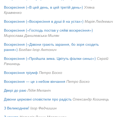
Воскресіння («В цей день, в цей третій день»)
Уляна
Кравченко
Воскресіння («Воскресіння в душі й на устах»)
Марія Людкевич
Воскресіння («Господь постав у сяйві воскресіння»)
Мирослава Данилевська-Милян
Воскресіння («Дзвони грають зарання, бо зоря сходить
рання»)
Богдан-Ігор Антонич
Воскресіння («Пройшла зима. Цвітуть фіалки синьо»)
Сергій
Рачинець
Воскресіння тріумф
Петро Боско
Воскресіння — це з небом вінчання
Петро Боско
Двері до раю
Лідія Меланіч
Дзвони церковні сповістили про радість
Олександр Козинець
З Великоднем!
Ігор Федчишин
З хреста
Наталія Луцик-Мартинюк