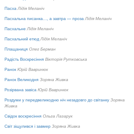
Пасха
Лідія Меланіч
Пасхальна писанка…, а завтра — проза
Лідія Меланіч
Пасхальне
Лідія Меланіч
Пасхальний етюд
Лідія Меланіч
Плащаниця
Олег Берман
Радість Воскресіння
Вікторія Рутковська
Ранок
Юрій Вавринюк
Ранок Великодня
Зоряна Живка
Розірвана завіса
Юрій Вавринюк
Роздуми у передвеликодню ніч незадовго до світанку
Зоряна
Живка
Свідок воскресіння
Ольга Лазарук
Світ зіщулився і завмер
Зоряна Живка