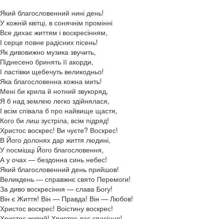
Який благословенний нині день!
У кожній квітці, в сонячнім промінні
Все дихає життям і воскресінням,
І серце повне радісних пісень!
Як дивовижно музика звучить,
Піднесено бринять її акорди,
І ластівки щебечуть великодньо!
Яка благословенна кожна мить!
Мені би крила й нотний звукоряд,
Я б над землею легко здійнялася,
І всім співала б про найвище щастя,
Кого би лиш зустріла, всім підряд!
Христос воскрес! Ви чуєте? Воскрес!
В Його долонях дар життя людині,
У посмішці Його благословення,
А у очах — бездонна синь небес!
Який благословенний день прийшов!
Великдень — справжнє свято Перемоги!
За диво воскресіння — слава Богу!
Він є Життя! Він — Правда! Він — Любов!
Христос воскрес! Воістину воскрес!
Христос живий! Христос дає спасіння!