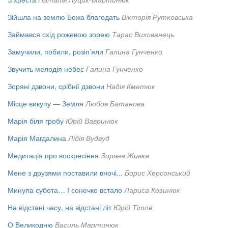
Зійшла на землю Божа благодать
Вікторія Рутковська
Займався схід рожевою зорею
Тарас Вихованець
Замучили, побили, розіп’яли
Галина Гунченко
Звучить мелодія небес
Галина Гунченко
Зоряні дзвони, срібнії дзвони
Надія Кметюк
Місце викупу — Земля
Любов Батанова
Марія біля гробу
Юрій Вавринюк
Марія Магдалина
Лідія Вудвуд
Медитація про воскресіння
Зоряна Живка
Мене з друзями поставили вночі...
Борис Херсонський
Минула субота… І сонечко встало
Лариса Козинюк
На відстані часу, на відстані літ
Юрій Тітов
О Великодню
Василь Мартинюк