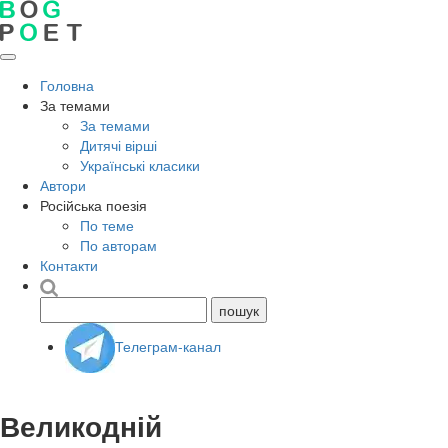
Головна
За темами
За темами
Дитячі вірші
Українські класики
Автори
Російська поезія
По теме
По авторам
Контакти
Телеграм-канал
Великодній