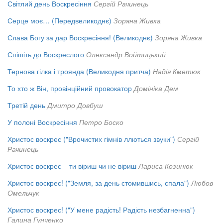
Світлий день Воскресіння
Сергій Рачинець
Серце моє… (Передвеликоднє)
Зоряна Живка
Слава Богу за дар Воскресіння! (Великоднє)
Зоряна Живка
Спішіть до Воскреслого
Олександр Войтицький
Тернова гілка і троянда (Великодня притча)
Надія Кметюк
То хто ж Він, провінційний провокатор
Домініка Дем
Третій день
Дмитро Довбуш
У полоні Воскресіння
Петро Боско
Христос воскрес ("Врочистих гімнів ллються звуки")
Сергій
Рачинець
Христос воскрес – ти віриш чи не віриш
Лариса Козинюк
Христос воскрес! ("Земля, за день стомившись, спала")
Любов
Омельчук
Христос воскрес! ("У мене радість! Радість незбагненна")
Галина Гунченко