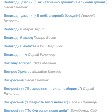
Великодні дзвони ("Так натхненно дзвонять Великодні дзвони")
Надія Кметюк
Великодні дзвони («В небі, в зоряній безодні»)
Григорій
Чупринка
Великодній
Марія Звірид
Великодній акорд
Петро Боско
Великодня молитва
Юрій Вавринюк
Великодня ніч
Сергій Рачинець
Воістину воскрес!
Лідія Меланіч
Воскрес Христос
Михайло Клекоць
Воскресіння
Надія Кметюк
Воскресіння ("Воскресіння — сила незборима")
Сергій
Рачинець
Воскресіння ("Спадають теплі небеса")
Сергій Рачинець
Воскресіння ("То був ранок нової доби")
Володимир Сад