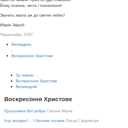
Йому осанна, честь і поклоніння!
Звучить хвала аж до святих небес!
Марія Звірид
Переглядів: 3707
Великдень
,
Воскресіння Христове
За темою
Воскресіння Христове
Великодній
Воскресіння Христове
Єрусалима білі ребра
Галина Манів
Ісус воскрес!… І босими ногами
Ольга Сапріянчук