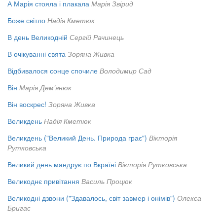
А Марія стояла і плакала
Марія Звірид
Боже світло
Надія Кметюк
В день Великодній
Сергій Рачинець
В очікуванні свята
Зоряна Живка
Відбивалося сонце спочиле
Володимир Сад
Він
Марія Дем’янюк
Він воскрес!
Зоряна Живка
Великдень
Надія Кметюк
Великдень ("Великий День. Природа грає")
Вікторія
Рутковська
Великий день мандрує по Вкраїні
Вікторія Рутковська
Великоднє привітання
Василь Процюк
Великодні дзвони ("Здавалось, світ завмер і онімів")
Олекса
Бригас