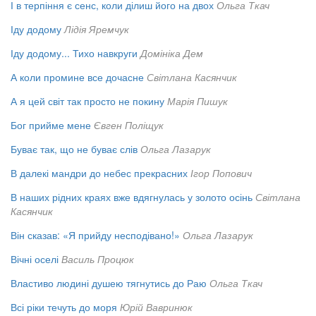
І в терпіння є сенс, коли ділиш його на двох
Ольга Ткач
Іду додому
Лідія Яремчук
Іду додому... Тихо навкруги
Домініка Дем
А коли промине все дочасне
Світлана Касянчик
А я цей світ так просто не покину
Марія Пишук
Бог прийме мене
Євген Поліщук
Буває так, що не буває слів
Ольга Лазарук
В далекі мандри до небес прекрасних
Ігор Попович
В наших рідних краях вже вдягнулась у золото осінь
Світлана
Касянчик
Він сказав: «Я прийду несподівано!»
Ольга Лазарук
Вічні оселі
Василь Процюк
Властиво людині душею тягнутись до Раю
Ольга Ткач
Всі ріки течуть до моря
Юрій Вавринюк