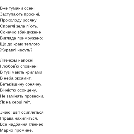
Вже тумани осені
Заступають просині,
Прохолоду росяну
Спраглі зела п’ють.
Сонечко збайдужене
Вигляда примружено:
Що до краю теплого
Журавлі несуть?
Літечком напоєні
І любов’ю сповнені,
В тузі мають крилами
В неба оксамит.
Батьківщину сонячну,
Вічністю осонцену,
Не замінять провесни,
Як на серці гніт.
Знаю: цвіт осиплеться
І трава нахилиться,
Все надбання тліннеє
Марно промине.