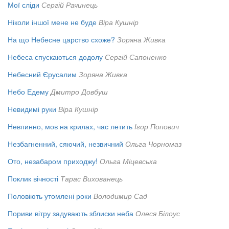
Мої сліди
Сергій Рачинець
Ніколи іншої мене не буде
Віра Кушнір
На що Небесне царство схоже?
Зоряна Живка
Небеса спускаються додолу
Сергій Сапоненко
Небесний Єрусалим
Зоряна Живка
Небо Едему
Дмитро Довбуш
Невидимі руки
Віра Кушнір
Невпинно, мов на крилах, час летить
Ігор Попович
Незбагненний, сяючий, незвичний
Ольга Чорномаз
Ото, незабаром приходжу!
Ольга Міцевська
Поклик вічності
Тарас Вихованець
Половіють утомлені роки
Володимир Сад
Пориви вітру задувають зблиски неба
Олеся Білоус