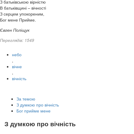
З батьківською вірністю
В батьківщині – вічності
З серцем упокореним,
Бог мене Прийме.
Євген Поліщук
Переглядів: 1549
небо
,
вічне
,
вічність
За темою
З думкою про вічність
Бог прийме мене
З думкою про вічність