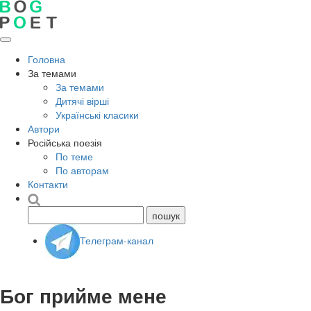
Головна
За темами
За темами
Дитячі вірші
Українські класики
Автори
Російська поезія
По теме
По авторам
Контакти
Телеграм-канал
Бог прийме мене