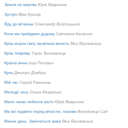
Земля не мертва
Юрій Вавринюк
Зустріч
Віра Кушнір
Йду до вітчизни
Олександр Войтицький
Коли ми прийдемо додому
Світлана Касянчик
Крізь морок світу засвітила вічність
Віка Яричевська
Крізь темряву
Тарас Вихованець
Країна вічна
Ігор Попович
Крок
Дмитро Довбуш
Мій час
Сергій Рачинець
Мелодії часу
Ольга Міцевська
Мене чекає небесне місто
Юрій Вавринюк
Ми всі підзвітні перед вічністю, панове
Володимир Сад
Минає день. Закінчиться зима
Віка Яричевська