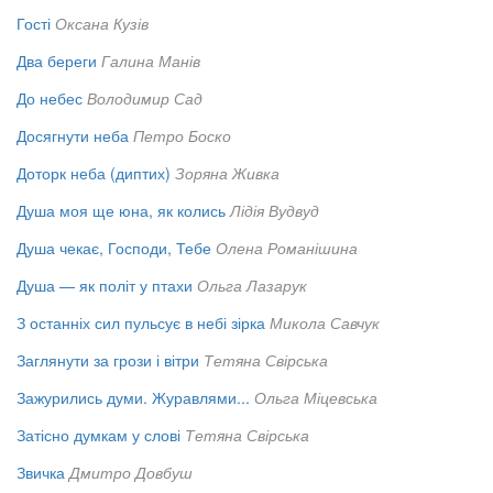
Гості
Оксана Кузів
Два береги
Галина Манів
До небес
Володимир Сад
Досягнути неба
Петро Боско
Доторк неба (диптих)
Зоряна Живка
Душа моя ще юна, як колись
Лідія Вудвуд
Душа чекає, Господи, Тебе
Олена Романішина
Душа — як політ у птахи
Ольга Лазарук
З останніх сил пульсує в небі зірка
Микола Савчук
Заглянути за грози і вітри
Тетяна Свірська
Зажурились думи. Журавлями...
Ольга Міцевська
Затісно думкам у слові
Тетяна Свірська
Звичка
Дмитро Довбуш