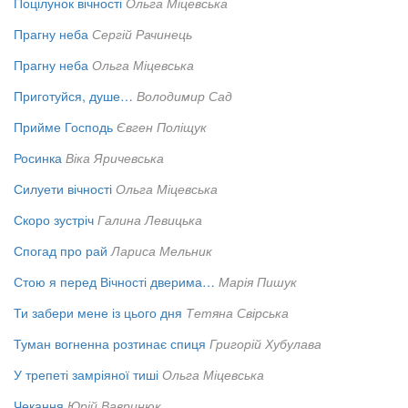
Поцілунок вічності
Ольга Міцевська
Прагну неба
Сергій Рачинець
Прагну неба
Ольга Міцевська
Приготуйся, душе…
Володимир Сад
Прийме Господь
Євген Поліщук
Росинка
Віка Яричевська
Силуети вічності
Ольга Міцевська
Скоро зустріч
Галина Левицька
Спогад про рай
Лариса Мельник
Стою я перед Вічності дверима…
Марія Пишук
Ти забери мене із цього дня
Тетяна Свірська
Туман вогненна розтинає спиця
Григорій Хубулава
У трепеті замріяної тиші
Ольга Міцевська
Чекання
Юрій Вавринюк