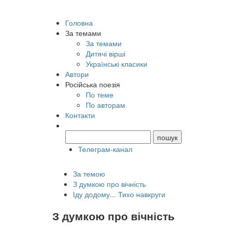
Головна
За темами
За темами
Дитячі вірші
Українські класики
Автори
Російська поезія
По теме
По авторам
Контакти
Телеграм-канал
За темою
З думкою про вічність
Іду додому... Тихо навкруги
З думкою про вічність