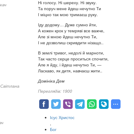
Ні голосу. Ні шереху. Ні звуку.
кач
Та поруч мене йдеш нечутно Ти
І міцно так мою тримаєш руку.
Іду додому… Дуже сумно йти,
А кожен крок у темряві все важче,
Але зі мною йдеш нечутно Ти,
І не дозволиш скривдити нізащо..
В землі тривог, недолі й марноти,
Так часто серце проситься спочити,
Але я йду, і йдеш нечутно Ти, —
Ласкаво, як дитя, навчаєш жити..
Домініка Дем
Світлана
Переглядів: 1900
Ісус Христос
ач
,
Бог