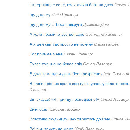
І в терпіння є сенс, коли ділиш його на двох
Ольга Т
Іду додому
Лідія Яремчук
Іду додому... Тихо навкруги
Домініка Дем
А коли промине все дочасне
Світлана Касянчик
А я цей світ так просто не покину
Марія Пишук
Бог прийме мене
Євген Поліщук
Буває так, що не буває слів
Ольга Лазарук
В далекі мандри до небес прекрасних
Ігор Попович
В наших рідних краях вже вдягнулась у золото осінь
Касянчик
Він сказав: «Я прийду несподівано!»
Ольга Лазарук
Вічні оселі
Василь Процюк
Властиво людині душею тягнутись до Раю
Ольга Тк
Всі ріки течуть до моря
Юрій Вавринюк