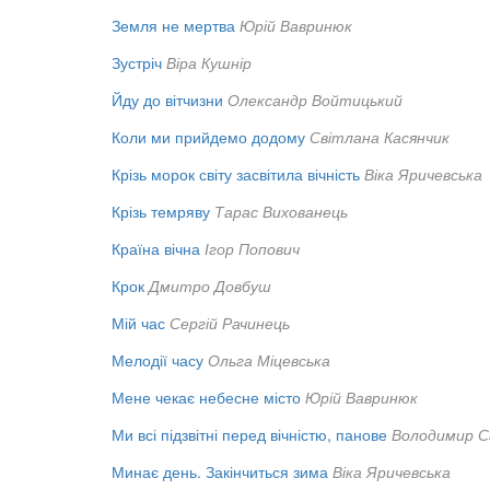
Земля не мертва
Юрій Вавринюк
Зустріч
Віра Кушнір
Йду до вітчизни
Олександр Войтицький
Коли ми прийдемо додому
Світлана Касянчик
Крізь морок світу засвітила вічність
Віка Яричевська
Крізь темряву
Тарас Вихованець
Країна вічна
Ігор Попович
Крок
Дмитро Довбуш
Мій час
Сергій Рачинець
Мелодії часу
Ольга Міцевська
Мене чекає небесне місто
Юрій Вавринюк
Ми всі підзвітні перед вічністю, панове
Володимир С
Минає день. Закінчиться зима
Віка Яричевська