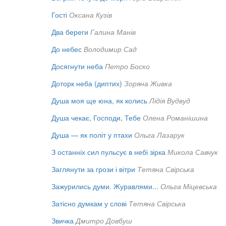
Гості
Оксана Кузів
Два береги
Галина Манів
До небес
Володимир Сад
Досягнути неба
Петро Боско
Доторк неба (диптих)
Зоряна Живка
Душа моя ще юна, як колись
Лідія Вудвуд
Душа чекає, Господи, Тебе
Олена Романішина
Душа — як політ у птахи
Ольга Лазарук
З останніх сил пульсує в небі зірка
Микола Савчук
Заглянути за грози і вітри
Тетяна Свірська
Зажурились думи. Журавлями...
Ольга Міцевська
Затісно думкам у слові
Тетяна Свірська
Звичка
Дмитро Довбуш