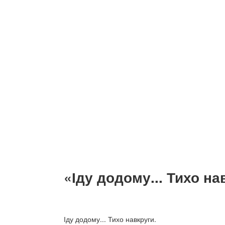
«Іду додому... Тихо на
Іду додому... Тихо навкруги.