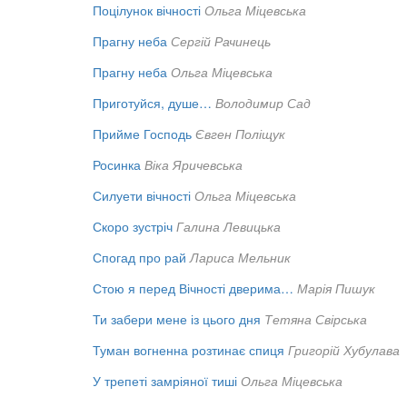
Поцілунок вічності
Ольга Міцевська
Прагну неба
Сергій Рачинець
Прагну неба
Ольга Міцевська
Приготуйся, душе…
Володимир Сад
Прийме Господь
Євген Поліщук
Росинка
Віка Яричевська
Силуети вічності
Ольга Міцевська
Скоро зустріч
Галина Левицька
Спогад про рай
Лариса Мельник
Стою я перед Вічності дверима…
Марія Пишук
Ти забери мене із цього дня
Тетяна Свірська
Туман вогненна розтинає спиця
Григорій Хубулава
У трепеті замріяної тиші
Ольга Міцевська