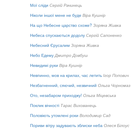
Мої сліди
Сергій Рачинець
Ніколи іншої мене не буде
Віра Кушнір
На що Небесне царство схоже?
Зоряна Живка
Небеса спускаються додолу
Сергій Сапоненко
Небесний Єрусалим
Зоряна Живка
Небо Едему
Дмитро Довбуш
Невидимі руки
Віра Кушнір
Невпинно, мов на крилах, час летить
Ігор Попович
Незбагненний, сяючий, незвичний
Ольга Чорномаз
Ото, незабаром приходжу!
Ольга Міцевська
Поклик вічності
Тарас Вихованець
Половіють утомлені роки
Володимир Сад
Пориви вітру задувають зблиски неба
Олеся Білоус