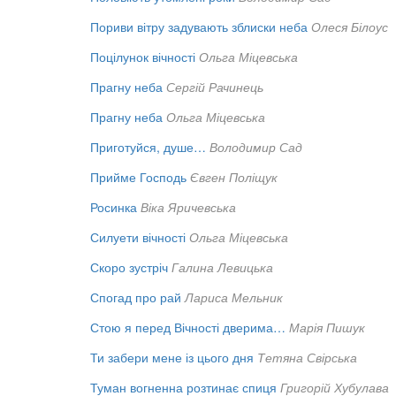
Пориви вітру задувають зблиски неба
Олеся Білоус
Поцілунок вічності
Ольга Міцевська
Прагну неба
Сергій Рачинець
Прагну неба
Ольга Міцевська
Приготуйся, душе…
Володимир Сад
Прийме Господь
Євген Поліщук
Росинка
Віка Яричевська
Силуети вічності
Ольга Міцевська
Скоро зустріч
Галина Левицька
Спогад про рай
Лариса Мельник
Стою я перед Вічності дверима…
Марія Пишук
Ти забери мене із цього дня
Тетяна Свірська
Туман вогненна розтинає спиця
Григорій Хубулава