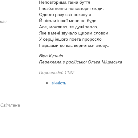
Неповторима таїна буття
І незбагненно неповторні люди.
Одного разу світ покину я —
Й ніколи іншої мене не буде.
кач
Але, можливо, те душі тепло,
Яке в мені звучало щирим словом,
У серці іншого поета проросло
І віршами до вас вернеться знову...
Віра Кушнір
Переклала з російської Ольга Міцевська
Переглядів: 1187
вічність
Світлана