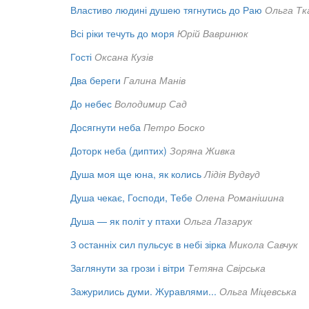
Властиво людині душею тягнутись до Раю
Ольга Тк
Всі ріки течуть до моря
Юрій Вавринюк
Гості
Оксана Кузів
Два береги
Галина Манів
До небес
Володимир Сад
Досягнути неба
Петро Боско
Доторк неба (диптих)
Зоряна Живка
Душа моя ще юна, як колись
Лідія Вудвуд
Душа чекає, Господи, Тебе
Олена Романішина
Душа — як політ у птахи
Ольга Лазарук
З останніх сил пульсує в небі зірка
Микола Савчук
Заглянути за грози і вітри
Тетяна Свірська
Зажурились думи. Журавлями...
Ольга Міцевська