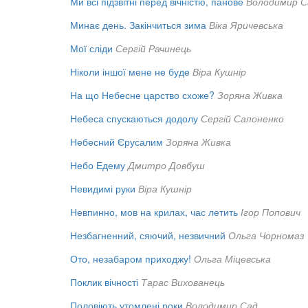
Ми всі підзвітні перед вічністю, панове
Володимир С
Минає день. Закінчиться зима
Віка Яричевська
Мої сліди
Сергій Рачинець
Ніколи іншої мене не буде
Віра Кушнір
На що Небесне царство схоже?
Зоряна Живка
Небеса спускаються додолу
Сергій Сапоненко
Небесний Єрусалим
Зоряна Живка
Небо Едему
Дмитро Довбуш
Невидимі руки
Віра Кушнір
Невпинно, мов на крилах, час летить
Ігор Попович
Незбагненний, сяючий, незвичний
Ольга Чорномаз
Ото, незабаром приходжу!
Ольга Міцевська
Поклик вічності
Тарас Вихованець
Половіють утомлені роки
Володимир Сад