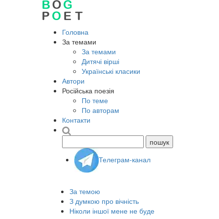
Головна
За темами
За темами
Дитячі вірші
Українські класики
Автори
Російська поезія
По теме
По авторам
Контакти
Телеграм-канал
За темою
З думкою про вічність
Ніколи іншої мене не буде