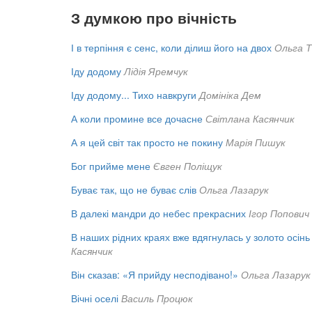
З думкою про вічність
І в терпіння є сенс, коли ділиш його на двох
Ольга Т
Іду додому
Лідія Яремчук
Іду додому... Тихо навкруги
Домініка Дем
А коли промине все дочасне
Світлана Касянчик
А я цей світ так просто не покину
Марія Пишук
Бог прийме мене
Євген Поліщук
Буває так, що не буває слів
Ольга Лазарук
В далекі мандри до небес прекрасних
Ігор Попович
В наших рідних краях вже вдягнулась у золото осінь
Касянчик
Він сказав: «Я прийду несподівано!»
Ольга Лазарук
Вічні оселі
Василь Процюк