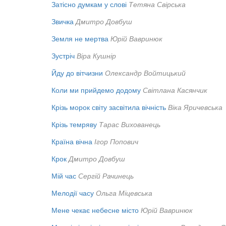
Затісно думкам у слові
Тетяна Свірська
Звичка
Дмитро Довбуш
Земля не мертва
Юрій Вавринюк
Зустріч
Віра Кушнір
Йду до вітчизни
Олександр Войтицький
Коли ми прийдемо додому
Світлана Касянчик
Крізь морок світу засвітила вічність
Віка Яричевська
Крізь темряву
Тарас Вихованець
Країна вічна
Ігор Попович
Крок
Дмитро Довбуш
Мій час
Сергій Рачинець
Мелодії часу
Ольга Міцевська
Мене чекає небесне місто
Юрій Вавринюк