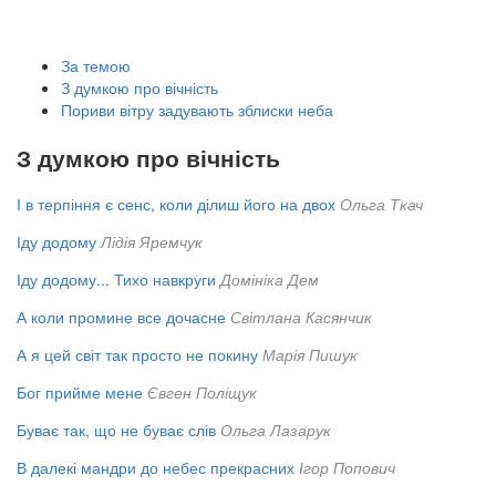
За темою
З думкою про вічність
Пориви вітру задувають зблиски неба
З думкою про вічність
І в терпіння є сенс, коли ділиш його на двох
Ольга Ткач
Іду додому
Лідія Яремчук
Іду додому... Тихо навкруги
Домініка Дем
А коли промине все дочасне
Світлана Касянчик
А я цей світ так просто не покину
Марія Пишук
Бог прийме мене
Євген Поліщук
Буває так, що не буває слів
Ольга Лазарук
В далекі мандри до небес прекрасних
Ігор Попович