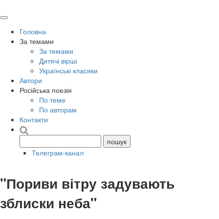
Головна
За темами
За темами
Дитячі вірші
Українські класики
Автори
Російська поезія
По теме
По авторам
Контакти
Телеграм-канал
"Пориви вітру задувають
зблиски неба"