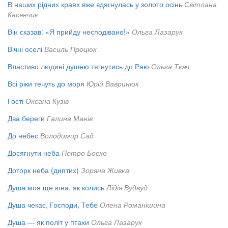
В наших рідних краях вже вдягнулась у золото осінь
Світлана
Касянчик
Він сказав: «Я прийду несподівано!»
Ольга Лазарук
Вічні оселі
Василь Процюк
Властиво людині душею тягнутись до Раю
Ольга Ткач
Всі ріки течуть до моря
Юрій Вавринюк
Гості
Оксана Кузів
Два береги
Галина Манів
До небес
Володимир Сад
Досягнути неба
Петро Боско
Доторк неба (диптих)
Зоряна Живка
Душа моя ще юна, як колись
Лідія Вудвуд
Душа чекає, Господи, Тебе
Олена Романішина
Душа — як політ у птахи
Ольга Лазарук