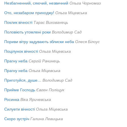
Незбагненний, сяючий, незвичний
Ольга Чорномаз
Ото, незабаром приходжу!
Ольга Міцевська
Поклик вічності
Тарас Вихованець
Половіють утомлені роки
Володимир Сад
Пориви вітру задувають зблиски неба
Олеся Білоус
Поцілунок вічності
Ольга Міцевська
Прагну неба
Сергій Рачинець
Прагну неба
Ольга Міцевська
Приготуйся, душе…
Володимир Сад
Прийме Господь
Євген Поліщук
Росинка
Віка Яричевська
Силуети вічності
Ольга Міцевська
Скоро зустріч
Галина Левицька