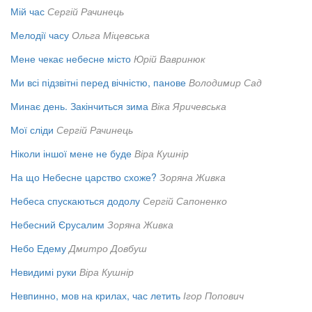
Мій час
Сергій Рачинець
Мелодії часу
Ольга Міцевська
Мене чекає небесне місто
Юрій Вавринюк
Ми всі підзвітні перед вічністю, панове
Володимир Сад
Минає день. Закінчиться зима
Віка Яричевська
Мої сліди
Сергій Рачинець
Ніколи іншої мене не буде
Віра Кушнір
На що Небесне царство схоже?
Зоряна Живка
Небеса спускаються додолу
Сергій Сапоненко
Небесний Єрусалим
Зоряна Живка
Небо Едему
Дмитро Довбуш
Невидимі руки
Віра Кушнір
Невпинно, мов на крилах, час летить
Ігор Попович