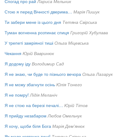
Спогад про рай
Лариса Мельник
Стою я перед Вічності дверима…
Марія Пишук
Ти забери мене із цього дня
Тетяна Свірська
Туман вогненна розтинає спиця
Григорій Хубулава
У трепеті замріяної тиші
Ольга Міцевська
Чекання
Юрій Вавринюк
Я додому іду
Володимир Сад
Я не знаю, чи буде то пізнього вечора
Ольга Лазарук
Я не можу збагнути осінь
Юлія Тонего
Я не помру!
Лідія Меланіч
Я не стою на березі печалі…
Юрій Тітов
Я прийду незабаром
Любов Омельчук
Я хочу, щоби біля Бога
Марія Дем'янюк
Як мало ковточка тиші!
Тетяна Свірська