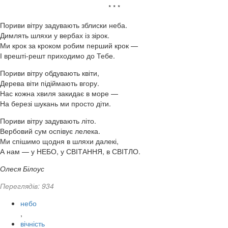
* * *
Пориви вітру задувають зблиски неба.
Димлять шляхи у вербах із зірок.
Ми крок за кроком робим перший крок —
І врешті-решт приходимо до Тебе.
Пориви вітру обдувають квіти,
Дерева віти підіймають вгору.
Нас кожна хвиля закидає в море —
На березі шукань ми просто діти.
Пориви вітру задувають літо.
Вербовий сум оспівує лелека.
Ми спішимо щодня в шляхи далекі,
А нам — у НЕБО, у СВІТАННЯ, в СВІТЛО.
Олеся Білоус
Переглядів: 934
небо
,
вічність