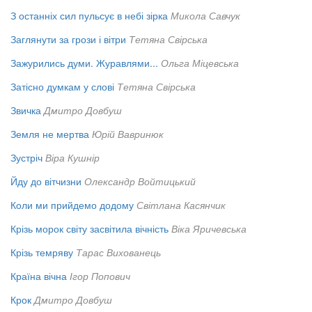
З останніх сил пульсує в небі зірка
Микола Савчук
Заглянути за грози і вітри
Тетяна Свірська
Зажурились думи. Журавлями...
Ольга Міцевська
Затісно думкам у слові
Тетяна Свірська
Звичка
Дмитро Довбуш
Земля не мертва
Юрій Вавринюк
Зустріч
Віра Кушнір
Йду до вітчизни
Олександр Войтицький
Коли ми прийдемо додому
Світлана Касянчик
Крізь морок світу засвітила вічність
Віка Яричевська
Крізь темряву
Тарас Вихованець
Країна вічна
Ігор Попович
Крок
Дмитро Довбуш