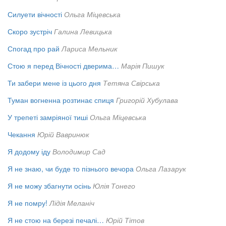
Силуети вічності
Ольга Міцевська
Скоро зустріч
Галина Левицька
Спогад про рай
Лариса Мельник
Стою я перед Вічності дверима…
Марія Пишук
Ти забери мене із цього дня
Тетяна Свірська
Туман вогненна розтинає спиця
Григорій Хубулава
У трепеті замріяної тиші
Ольга Міцевська
Чекання
Юрій Вавринюк
Я додому іду
Володимир Сад
Я не знаю, чи буде то пізнього вечора
Ольга Лазарук
Я не можу збагнути осінь
Юлія Тонего
Я не помру!
Лідія Меланіч
Я не стою на березі печалі…
Юрій Тітов