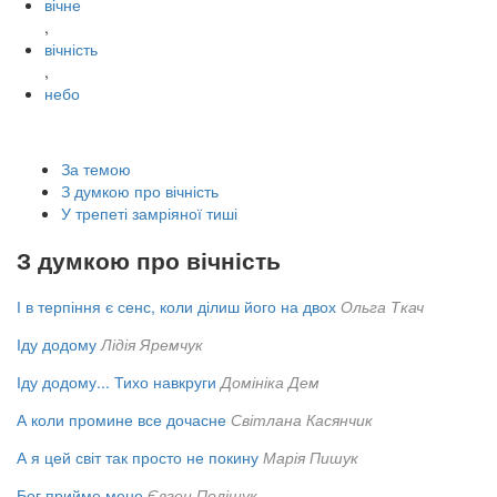
вічне
,
вічність
,
небо
За темою
З думкою про вічність
У трепеті замріяної тиші
З думкою про вічність
І в терпіння є сенс, коли ділиш його на двох
Ольга Ткач
Іду додому
Лідія Яремчук
Іду додому... Тихо навкруги
Домініка Дем
А коли промине все дочасне
Світлана Касянчик
А я цей світ так просто не покину
Марія Пишук
Бог прийме мене
Євген Поліщук