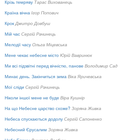
Крізь темряву
Тарас Вихованець
Країна вічна
Ігор Попович
Крок
Дмитро Довбуш
Мій час
Сергій Рачинець
Мелодії часу
Ольга Міцевська
Мене чекає небесне місто
Юрій Вавринюк
Ми всі підзвітні перед вічністю, панове
Володимир Сад
Минає день. Закінчиться зима
Віка Яричевська
Мої сліди
Сергій Рачинець
Ніколи іншої мене не буде
Віра Кушнір
На що Небесне царство схоже?
Зоряна Живка
Небеса спускаються додолу
Сергій Сапоненко
Небесний Єрусалим
Зоряна Живка