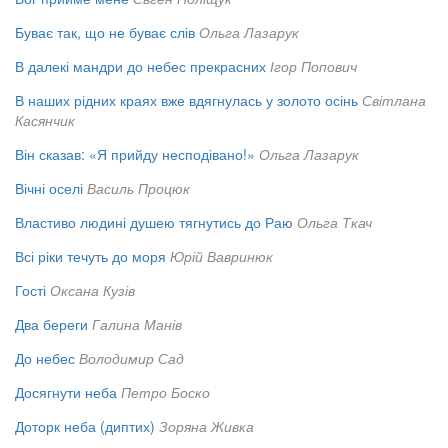
Буває так, що не буває слів
Ольга Лазарук
В далекі мандри до небес прекрасних
Ігор Попович
В наших рідних краях вже вдягнулась у золото осінь
Світлана
Касянчик
Він сказав: «Я прийду несподівано!»
Ольга Лазарук
Вічні оселі
Василь Процюк
Властиво людині душею тягнутись до Раю
Ольга Ткач
Всі ріки течуть до моря
Юрій Вавринюк
Гості
Оксана Кузів
Два береги
Галина Манів
До небес
Володимир Сад
Досягнути неба
Петро Боско
Доторк неба (диптих)
Зоряна Живка