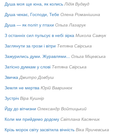
Душа моя ще юна, як колись
Лідія Вудвуд
Душа чекає, Господи, Тебе
Олена Романішина
Душа — як політ у птахи
Ольга Лазарук
З останніх сил пульсує в небі зірка
Микола Савчук
Заглянути за грози і вітри
Тетяна Свірська
Зажурились думи. Журавлями...
Ольга Міцевська
Затісно думкам у слові
Тетяна Свірська
Звичка
Дмитро Довбуш
Земля не мертва
Юрій Вавринюк
Зустріч
Віра Кушнір
Йду до вітчизни
Олександр Войтицький
Коли ми прийдемо додому
Світлана Касянчик
Крізь морок світу засвітила вічність
Віка Яричевська