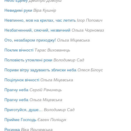
Небо Едему
Дмитро Довбуш
Невидимі руки
Віра Кушнір
Невпинно, мов на крилах, час летить
Ігор Попович
Незбагненний, сяючий, незвичний
Ольга Чорномаз
Ото, незабаром приходжу!
Ольга Міцевська
Поклик вічності
Тарас Вихованець
Половіють утомлені роки
Володимир Сад
Пориви вітру задувають зблиски неба
Олеся Білоус
Поцілунок вічності
Ольга Міцевська
Прагну неба
Сергій Рачинець
Прагну неба
Ольга Міцевська
Приготуйся, душе…
Володимир Сад
Прийме Господь
Євген Поліщук
Росинка
Віка Яричевська