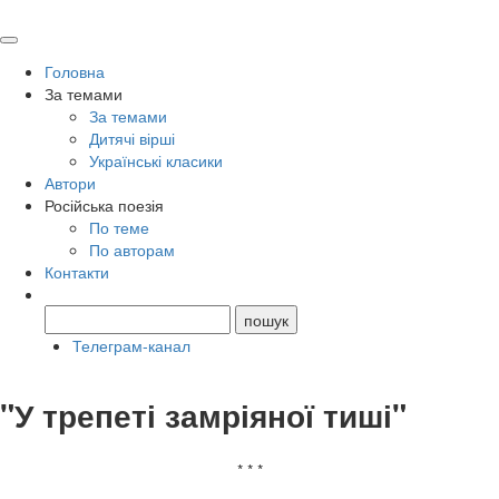
Головна
За темами
За темами
Дитячі вірші
Українські класики
Автори
Російська поезія
По теме
По авторам
Контакти
Телеграм-канал
"У трепеті замріяної тиші"
* * *