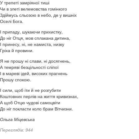
У трепеті замріяної тиші
Чи в злеті велемовства гомінкого
Здіймусь сльозою в небо, де у вишніх
Оселі Бога.
І припаду, шукаючи прихистку,
До ніг Отця, мов сплакана дитина,
І принесу, ні, не намиста, низку
Гріха й провини.
Я не прошу ні слави, ні досягнень,
А темряві безцільності сліпої
І в мареві ідей, високих прагнень
Прошу спокою.
І сили, щоб іти й не розгубити
Коштовних перлів на життя кривизнах,
А щоб Отцю чудові самоцвіти
До ніг покласти коло брам Вітчизни.
Ольга Міцевська
Переглядів: 944