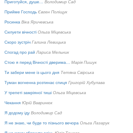
Приготуйся, душе…
Володимир Сад
Прийме Господь
Євген Поліщук
Росинка
Віка Яричевська
Силуети вічності
Ольга Міцевська
Скоро зустріч
Галина Левицька
Спогад про рай
Лариса Мельник
Стою я перед Вічності дверима…
Марія Пишук
Ти забери мене із цього дня
Тетяна Свірська
Туман вогненна розтинає спиця
Григорій Хубулава
У трепеті замріяної тиші
Ольга Міцевська
Чекання
Юрій Вавринюк
Я додому іду
Володимир Сад
Я не знаю, чи буде то пізнього вечора
Ольга Лазарук
Я не можу збагнути осінь
Юлія Тонего