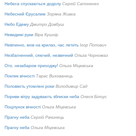
Небеса спускаються додолу
Сергій Сапоненко
Небесний Єрусалим
Зоряна Живка
Небо Едему
Дмитро Довбуш
Невидимі руки
Віра Кушнір
Невпинно, мов на крилах, час летить
Ігор Попович
Незбагненний, сяючий, незвичний
Ольга Чорномаз
Ото, незабаром приходжу!
Ольга Міцевська
Поклик вічності
Тарас Вихованець
Половіють утомлені роки
Володимир Сад
Пориви вітру задувають зблиски неба
Олеся Білоус
Поцілунок вічності
Ольга Міцевська
Прагну неба
Сергій Рачинець
Прагну неба
Ольга Міцевська