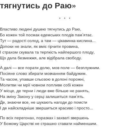
тягнутись до Раю»
* * *
Властиво людині душею тягнутись до Раю,
Бо кожен той посмак едемських плодів пам’ятає.
Тут — радості солод, а там — цікавинка-кислина...
Допоки не знали, як вміє гірчити провина,
І страхом скувала та терпкість найпершого плоду,
Що дала безмежжя, але відібрала свободу.
А далі — все порати долю, мов поле — безплужним.
Посіяне слово збирати мовчанням байдужим.
Та часом, упавши сльозою в долоні порожні,
Молитви чи мрії човном попливе собі кожен
У місце, де терни і люди вже більше не ранять,
На зміну Закону у серці залишиться пам’ять.
Де, знаючи все, не шукають нагоди до помсти
І де найскладніше звершиться красиво і просто...
По всіх перегонах, поразках і захваті звершень
У Божому Царстві не страшно ставати найменшим.