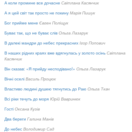
А коли промине все дочасне
Світлана Касянчик
А я цей світ так просто не покину
Марія Пишук
Бог прийме мене
Євген Поліщук
Буває так, що не буває слів
Ольга Лазарук
В далекі мандри до небес прекрасних
Ігор Попович
В наших рідних краях вже вдягнулась у золото осінь
Світлана
Касянчик
Він сказав: «Я прийду несподівано!»
Ольга Лазарук
Вічні оселі
Василь Процюк
Властиво людині душею тягнутись до Раю
Ольга Ткач
Всі ріки течуть до моря
Юрій Вавринюк
Гості
Оксана Кузів
Два береги
Галина Манів
До небес
Володимир Сад