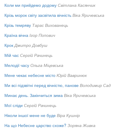
Коли ми прийдемо додому
Світлана Касянчик
Крізь морок світу засвітила вічність
Віка Яричевська
Крізь темряву
Тарас Вихованець
Країна вічна
Ігор Попович
Крок
Дмитро Довбуш
Мій час
Сергій Рачинець
Мелодії часу
Ольга Міцевська
Мене чекає небесне місто
Юрій Вавринюк
Ми всі підзвітні перед вічністю, панове
Володимир Сад
Минає день. Закінчиться зима
Віка Яричевська
Мої сліди
Сергій Рачинець
Ніколи іншої мене не буде
Віра Кушнір
На що Небесне царство схоже?
Зоряна Живка