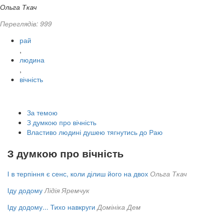
Ольга Ткач
Переглядів: 999
рай
,
людина
,
вічність
За темою
З думкою про вічність
Властиво людині душею тягнутись до Раю
З думкою про вічність
І в терпіння є сенс, коли ділиш його на двох
Ольга Ткач
Іду додому
Лідія Яремчук
Іду додому... Тихо навкруги
Домініка Дем