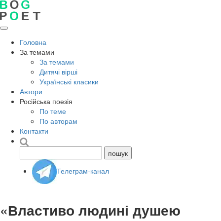
Головна
За темами
За темами
Дитячі вірші
Українські класики
Автори
Російська поезія
По теме
По авторам
Контакти
Телеграм-канал
«Властиво людині душею