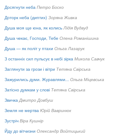
Досягнути неба
Петро Боско
Доторк неба (диптих)
Зоряна Живка
Душа моя ще юна, як колись
Лідія Вудвуд
Душа чекає, Господи, Тебе
Олена Романішина
Душа — як політ у птахи
Ольга Лазарук
З останніх сил пульсує в небі зірка
Микола Савчук
Заглянути за грози і вітри
Тетяна Свірська
Зажурились думи. Журавлями...
Ольга Міцевська
Затісно думкам у слові
Тетяна Свірська
Звичка
Дмитро Довбуш
Земля не мертва
Юрій Вавринюк
Зустріч
Віра Кушнір
Йду до вітчизни
Олександр Войтицький