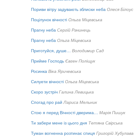
Пориви вітру задувають зблиски неба
Олеся Білоус
Поцілунок вічності
Ольга Міцевська
Прагну неба
Сергій Рачинець
Прагну неба
Ольга Міцевська
Приготуйся, душе…
Володимир Сад
Прийме Господь
Євген Поліщук
Росинка
Віка Яричевська
Силуети вічності
Ольга Міцевська
Скоро зустріч
Галина Левицька
Спогад про рай
Лариса Мельник
Стою я перед Вічності дверима…
Марія Пишук
Ти забери мене із цього дня
Тетяна Свірська
Туман вогненна розтинає спиця
Григорій Хубулава