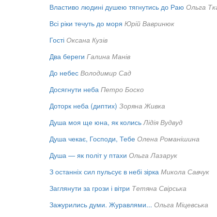
Властиво людині душею тягнутись до Раю
Ольга Тк
Всі ріки течуть до моря
Юрій Вавринюк
Гості
Оксана Кузів
Два береги
Галина Манів
До небес
Володимир Сад
Досягнути неба
Петро Боско
Доторк неба (диптих)
Зоряна Живка
Душа моя ще юна, як колись
Лідія Вудвуд
Душа чекає, Господи, Тебе
Олена Романішина
Душа — як політ у птахи
Ольга Лазарук
З останніх сил пульсує в небі зірка
Микола Савчук
Заглянути за грози і вітри
Тетяна Свірська
Зажурились думи. Журавлями...
Ольга Міцевська