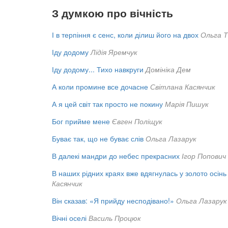
З думкою про вічність
І в терпіння є сенс, коли ділиш його на двох
Ольга Т
Іду додому
Лідія Яремчук
Іду додому... Тихо навкруги
Домініка Дем
А коли промине все дочасне
Світлана Касянчик
А я цей світ так просто не покину
Марія Пишук
Бог прийме мене
Євген Поліщук
Буває так, що не буває слів
Ольга Лазарук
В далекі мандри до небес прекрасних
Ігор Попович
В наших рідних краях вже вдягнулась у золото осінь
Касянчик
Він сказав: «Я прийду несподівано!»
Ольга Лазарук
Вічні оселі
Василь Процюк