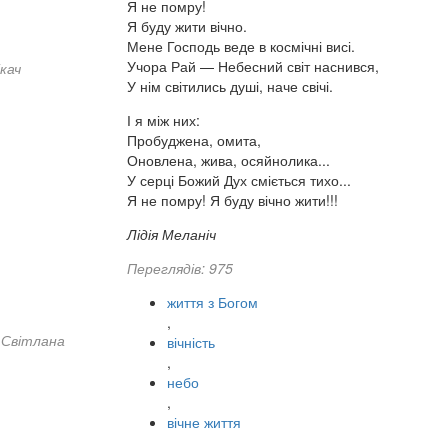
Я не помру!
Я буду жити вічно.
Мене Господь веде в космічні висі.
Учора Рай — Небесний світ наснився,
кач
У нім світились душі, наче свічі.
І я між них:
Пробуджена, омита,
Оновлена, жива, осяйнолика...
У серці Божий Дух сміється тихо...
Я не помру! Я буду вічно жити!!!
Лідія Меланіч
Переглядів: 975
життя з Богом
,
Світлана
вічність
,
небо
,
вічне життя