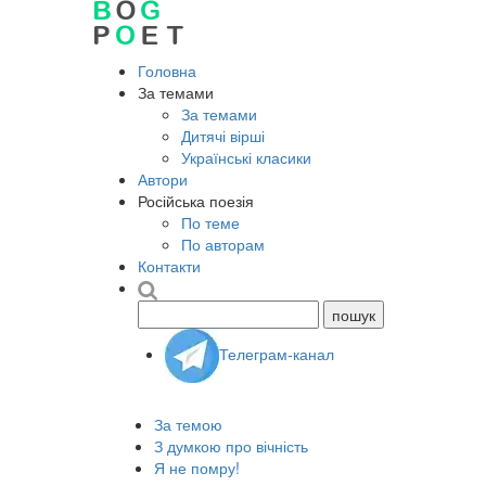
Головна
За темами
За темами
Дитячі вірші
Українські класики
Автори
Російська поезія
По теме
По авторам
Контакти
Телеграм-канал
За темою
З думкою про вічність
Я не помру!