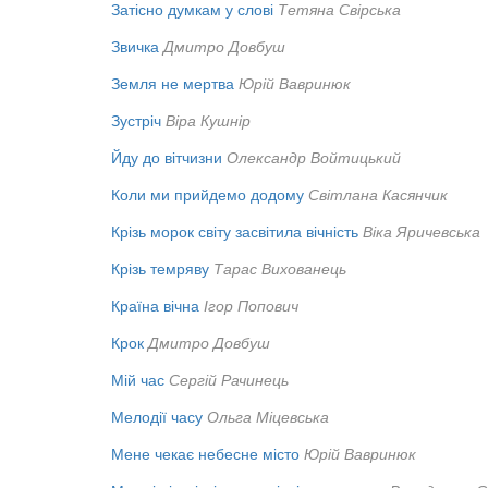
Затісно думкам у слові
Тетяна Свірська
Звичка
Дмитро Довбуш
Земля не мертва
Юрій Вавринюк
Зустріч
Віра Кушнір
Йду до вітчизни
Олександр Войтицький
Коли ми прийдемо додому
Світлана Касянчик
Крізь морок світу засвітила вічність
Віка Яричевська
Крізь темряву
Тарас Вихованець
Країна вічна
Ігор Попович
Крок
Дмитро Довбуш
Мій час
Сергій Рачинець
Мелодії часу
Ольга Міцевська
Мене чекає небесне місто
Юрій Вавринюк