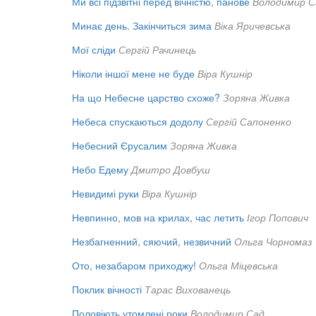
Ми всі підзвітні перед вічністю, панове
Володимир С
Минає день. Закінчиться зима
Віка Яричевська
Мої сліди
Сергій Рачинець
Ніколи іншої мене не буде
Віра Кушнір
На що Небесне царство схоже?
Зоряна Живка
Небеса спускаються додолу
Сергій Сапоненко
Небесний Єрусалим
Зоряна Живка
Небо Едему
Дмитро Довбуш
Невидимі руки
Віра Кушнір
Невпинно, мов на крилах, час летить
Ігор Попович
Незбагненний, сяючий, незвичний
Ольга Чорномаз
Ото, незабаром приходжу!
Ольга Міцевська
Поклик вічності
Тарас Вихованець
Половіють утомлені роки
Володимир Сад