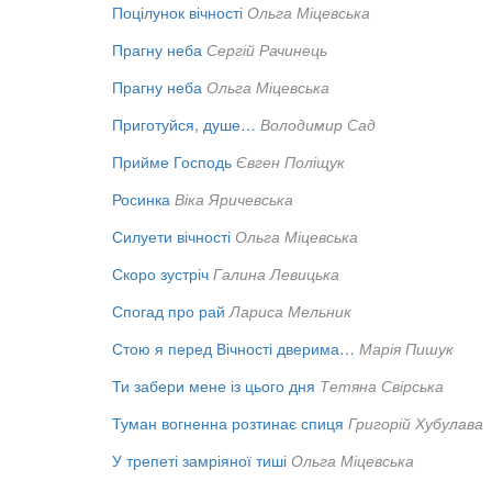
Поцілунок вічності
Ольга Міцевська
Прагну неба
Сергій Рачинець
Прагну неба
Ольга Міцевська
Приготуйся, душе…
Володимир Сад
Прийме Господь
Євген Поліщук
Росинка
Віка Яричевська
Силуети вічності
Ольга Міцевська
Скоро зустріч
Галина Левицька
Спогад про рай
Лариса Мельник
Стою я перед Вічності дверима…
Марія Пишук
Ти забери мене із цього дня
Тетяна Свірська
Туман вогненна розтинає спиця
Григорій Хубулава
У трепеті замріяної тиші
Ольга Міцевська