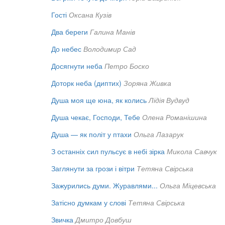
Гості
Оксана Кузів
Два береги
Галина Манів
До небес
Володимир Сад
Досягнути неба
Петро Боско
Доторк неба (диптих)
Зоряна Живка
Душа моя ще юна, як колись
Лідія Вудвуд
Душа чекає, Господи, Тебе
Олена Романішина
Душа — як політ у птахи
Ольга Лазарук
З останніх сил пульсує в небі зірка
Микола Савчук
Заглянути за грози і вітри
Тетяна Свірська
Зажурились думи. Журавлями...
Ольга Міцевська
Затісно думкам у слові
Тетяна Свірська
Звичка
Дмитро Довбуш