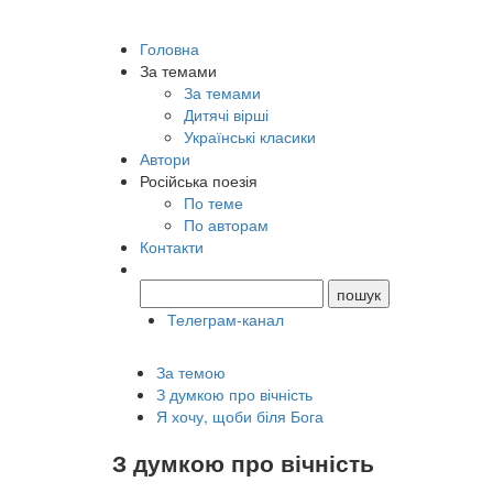
Головна
За темами
За темами
Дитячі вірші
Українські класики
Автори
Російська поезія
По теме
По авторам
Контакти
Телеграм-канал
За темою
З думкою про вічність
Я хочу, щоби біля Бога
З думкою про вічність