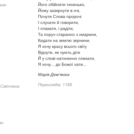
Його обійняти тихенько,
кач
Йому зазирнути в очі,
Почути Слова пророчі
І слухати й говорити,
І плакати, і радіти,
Та поруч старанно з хмарини,
Кидати на землю зернини.
Я хочу красу всього світу
Відчути, як чують діти
Й у слові натхненно плекати,
Я хочу... до Божої хати...
Марія Дем'янюк
Переглядів: 1195
Світлана
ач