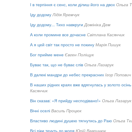
І в терпіння є сенс, коли ділиш його на двох
Ольга Т
Іду додому
Лідія Яремчук
Іду додому... Тихо навкруги
Домініка Дем
А коли промине все дочасне
Світлана Касянчик
А я цей світ так просто не покину
Марія Пишук
Бог прийме мене
Євген Поліщук
Буває так, що не буває слів
Ольга Лазарук
В далекі мандри до небес прекрасних
Ігор Попович
В наших рідних краях вже вдягнулась у золото осінь
Касянчик
Він сказав: «Я прийду несподівано!»
Ольга Лазарук
Вічні оселі
Василь Процюк
Властиво людині душею тягнутись до Раю
Ольга Тк
Всі ріки течуть до моря
Юрій Вавринюк