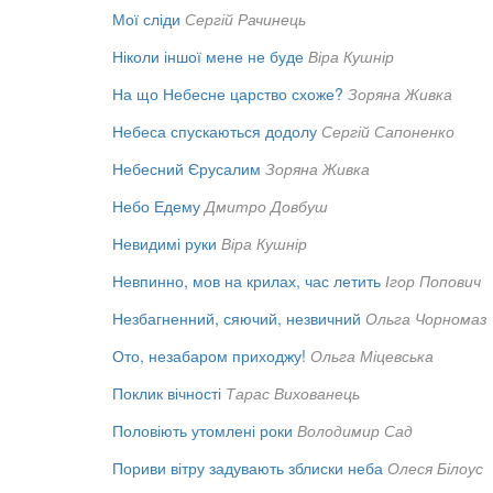
Мої сліди
Сергій Рачинець
Ніколи іншої мене не буде
Віра Кушнір
На що Небесне царство схоже?
Зоряна Живка
Небеса спускаються додолу
Сергій Сапоненко
Небесний Єрусалим
Зоряна Живка
Небо Едему
Дмитро Довбуш
Невидимі руки
Віра Кушнір
Невпинно, мов на крилах, час летить
Ігор Попович
Незбагненний, сяючий, незвичний
Ольга Чорномаз
Ото, незабаром приходжу!
Ольга Міцевська
Поклик вічності
Тарас Вихованець
Половіють утомлені роки
Володимир Сад
Пориви вітру задувають зблиски неба
Олеся Білоус