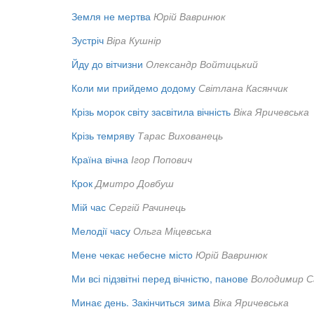
Земля не мертва
Юрій Вавринюк
Зустріч
Віра Кушнір
Йду до вітчизни
Олександр Войтицький
Коли ми прийдемо додому
Світлана Касянчик
Крізь морок світу засвітила вічність
Віка Яричевська
Крізь темряву
Тарас Вихованець
Країна вічна
Ігор Попович
Крок
Дмитро Довбуш
Мій час
Сергій Рачинець
Мелодії часу
Ольга Міцевська
Мене чекає небесне місто
Юрій Вавринюк
Ми всі підзвітні перед вічністю, панове
Володимир С
Минає день. Закінчиться зима
Віка Яричевська