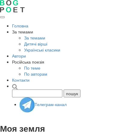
Головна
За темами
За темами
Дитячі вірші
Українські класики
Автори
Російська поезія
По теме
По авторам
Контакти
Телеграм-канал
Моя земля