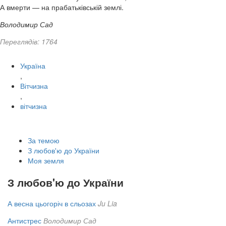
А вмерти — на прабатьківській землі.
Володимир Сад
Переглядів: 1764
Україна
,
Вітчизна
,
вітчизна
За темою
З любов'ю до України
Моя земля
З любов'ю до України
А весна цьогоріч в сльозах
Ju Lia
Антистрес
Володимир Сад