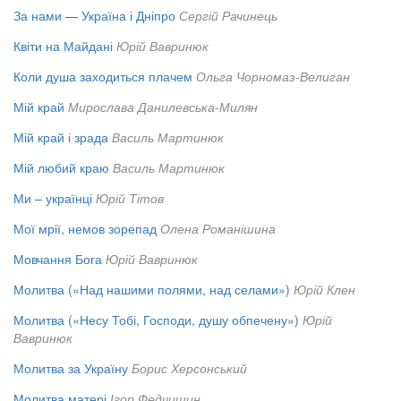
За нами — Україна і Дніпро
Сергій Рачинець
Квіти на Майдані
Юрій Вавринюк
Коли душа заходиться плачем
Ольга Чорномаз-Велиган
Мій край
Мирослава Данилевська-Милян
Мій край і зрада
Василь Мартинюк
Мій любий краю
Василь Мартинюк
Ми – українці
Юрій Тітов
Мої мрії, немов зорепад
Олена Романішина
Мовчання Бога
Юрій Вавринюк
Молитва («Над нашими полями, над селами»)
Юрій Клен
Молитва («Несу Тобі, Господи, душу обпечену»)
Юрій
Вавринюк
Молитва за Україну
Борис Херсонський
Молитва матері
Ігор Федчишин