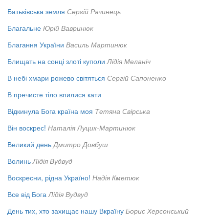
Батьківська земля
Сергій Рачинець
Благальне
Юрій Вавринюк
Благання України
Василь Мартинюк
Блищать на сонці злоті куполи
Лідія Меланіч
В небі хмари рожево світяться
Сергій Сапоненко
В пречисте тіло впилися кати
Відкинула Бога країна моя
Тетяна Свірська
Він воскрес!
Наталія Луцик-Мартинюк
Великий день
Дмитро Довбуш
Волинь
Лідія Вудвуд
Воскресни, рідна Україно!
Надія Кметюк
Все від Бога
Лідія Вудвуд
День тих, хто захищає нашу Вкраїну
Борис Херсонський