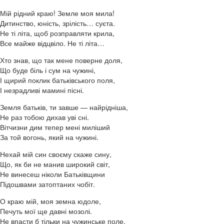
Мій рідний краю! Земле моя мила!
Дитинство, юність, зрілість… суєта.
Не ті літа, щоб розправляти крила,
Все майже відцвіло. Не ті літа…
Хто знав, що так мене поверне доля,
Що буде біль і сум на чужині,
І щирий поклик батьківського поля,
І незрадливі мамині пісні.
Земля батьків, ти завше — найрідніша,
Не раз тобою дихав уві сні.
Вітчизни дим тепер мені миліший
За той вогонь, який на чужині.
Нехай мій син своєму скаже сину,
Що, як би не манив широкий світ,
Не винесеш ніколи Батьківщини
Підошвами затоптаних чобіт.
О краю мій, моя земна юдоле,
Печуть мої ще давні мозолі.
Не впасти б тільки на чужинське поле,