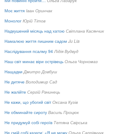
Ми повинні пройти…
Ольга Лазарук
Моє життя
Іван Оринчак
Монолог
Юрій Тітов
Надкушений місяць над хатою
Світлана Касянчик
Намалюю життя пишним садом
Ju Lia
Наслідування псалму 94
Лідія Вудвуд
Наш світ минає віри острівець
Ольга Чорномаз
Нащадки
Дмитро Довбуш
Не дитяче
Володимир Сад
Не жалійте
Сергій Рачинець
Не кажи, що убогий світ
Оксана Кузів
Не обминайте сироту
Василь Процюк
Не придумуй собі героїв
Тетяна Свірська
Не смій собі казати: «Я не можу
Ольга Сапріянчук