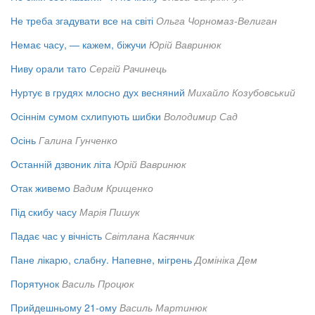
Не треба згадувати все на світі
Ольга Чорномаз-Велиган
Немає часу, — кажем, біжучи
Юрій Вавринюк
Ниву орали тато
Сергій Рачинець
Нуртує в грудях млосно дух весняний
Михайло Козубовський
Осіннім сумом схлипують шибки
Володимир Сад
Осінь
Галина Гунченко
Останній дзвоник літа
Юрій Вавринюк
Отак живемо
Вадим Крищенко
Під скибу часу
Марія Пишук
Падає час у вічність
Світлана Касянчик
Пане лікарю, слабну. Напевне, мігрень
Домініка Дем
Порятунок
Василь Процюк
Прийдешньому 21-ому
Василь Мартинюк