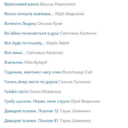
Вересневий ранок
Василь Мартинюк
Весна сипнула жовтизни...
Юрій Вавринюк
Виліпити Людину
Оксана Кузів
Всі війни починаються в душі
Світлана Касянчик
Все буде по-іншому...
Марія Звірід
Все мине...
Світлана Касянчик
Вчителям
Лідія Вудвуд
Годинник, маятник і часу плин
Володимир Сад
Гонить вітер листя по дорозі
Галина Гунченко
Графік суєти
Ольга Міцевська
Гребу щосили. Нерви, наче струни
Юрій Вавринюк
Давидові псалми. Псалом 12
Тарас Шевченко
Давидові псалми. Псалом 81
Тарас Шевченко