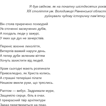
Я був свідком, як на початку шістдесятих років
XX століття ум. Володимирі Рівненської області
руйнували чудову історичну пам'ятку.
Він стояв приречено похмурий
Ув оточенні засмучених дубів,
А поодаль люди у зажурі,
У яких ще дух не зачерствів.
Переніс воєнне лихоліття,
Витерпів важкий наруги день.
А тепер дуби зеленим віттям
Хочуть захистити від людей.
Храм сьогодні мають розпинати
Привселюдно, як Христа колись.
А страшні теперішні пілати
Нишком вмили руки, що тряслись.
Раптом — вибух. Задрижали мури,
Защеміло серце, біль в очах.
І прекрасний твір архітектури
Зараз перетвориться на прах.