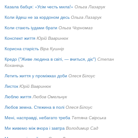
Казала бабця: «Усім честь мила!»
Ольга Лазарук
Коли йдеш не за кордоном десь
Ольга Лазарук
Коли стають іудами брати
Ольга Чорномаз
Конспект життя
Юрій Вавринюк
Корисна старість
Віра Кушнір
Кредо ("Живе людина в світі, — вчиться, діє")
Степан
Коханець
Летить життя у проміжках доби
Олеся Білоус
Листок
Юрій Вавринюк
Люблю життя
Любов Омельчук
Любов земна. Стежина в полі
Олеся Білоус
Мені, насправді, небагато треба
Тетяна Свірська
Ми живемо між вчора і завтра
Володимир Сад