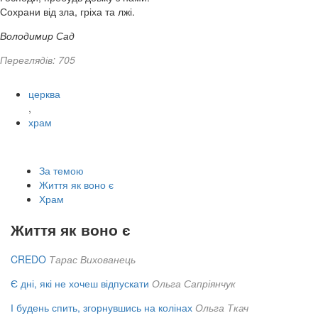
Сохрани від зла, гріха та лжі.
Володимир Сад
Переглядів: 705
церква
,
храм
За темою
Життя як воно є
Храм
Життя як воно є
CREDO
Тарас Вихованець
Є дні, які не хочеш відпускати
Ольга Сапріянчук
І будень спить, згорнувшись на колінах
Ольга Ткач