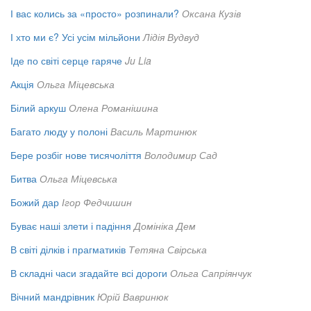
І вас колись за «просто» розпинали?
Оксана Кузів
І хто ми є? Усі усім мільйони
Лідія Вудвуд
Іде по світі серце гаряче
Ju Lia
Акція
Ольга Міцевська
Білий аркуш
Олена Романішина
Багато люду у полоні
Василь Мартинюк
Бере розбіг нове тисячоліття
Володимир Сад
Битва
Ольга Міцевська
Божий дар
Ігор Федчишин
Буває наші злети і падіння
Домініка Дем
В світі ділків і прагматиків
Тетяна Свірська
В складні часи згадайте всі дороги
Ольга Сапріянчук
Вічний мандрівник
Юрій Вавринюк