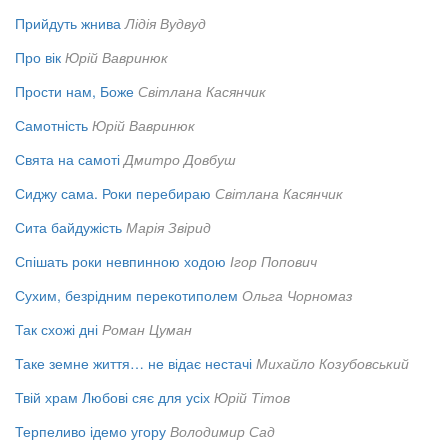
Прийдуть жнива
Лідія Вудвуд
Про вік
Юрій Вавринюк
Прости нам, Боже
Світлана Касянчик
Самотність
Юрій Вавринюк
Свята на самоті
Дмитро Довбуш
Сиджу сама. Роки перебираю
Світлана Касянчик
Сита байдужість
Марія Звірид
Спішать роки невпинною ходою
Ігор Попович
Сухим, безрідним перекотиполем
Ольга Чорномаз
Так схожі дні
Роман Цуман
Таке земне життя… не відає нестачі
Михайло Козубовський
Твій храм Любові сяє для усіх
Юрій Тітов
Терпеливо ідемо угору
Володимир Сад