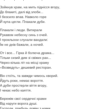
Зойкнув храм, на мить піднісся вгору,
До блакиті, далі від злоби...
І безсило впав. Навколо горе
Й купа цегли. Плакали дуби.
Плакали і люди. Витирали
Рукавом небесну синь з очей.
І прокльони слухали вандали:
Їм не днів бажали, а ночей.
От і все... Гірка й болюча драма...
Тільки сизий дим зі свіжих ран...
Через кілька літ на місці храму
«Возведуть» дешевий ресторан.
Він стоїть, та завжди чимось хворий.
Йдуть роки, немає вороття.
А дуби простерли віття вгору,
І чекає небо каяття.
Бережім свої сердечні храми
Від наруги ворога душі.
Господи, пребудь довіку з нами.