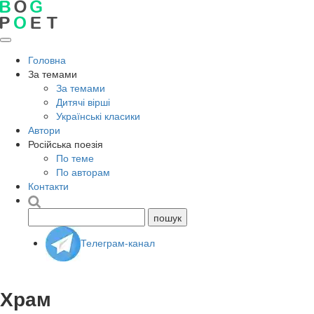
Головна
За темами
За темами
Дитячі вірші
Українські класики
Автори
Російська поезія
По теме
По авторам
Контакти
Телеграм-канал
Храм