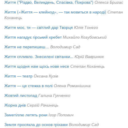
Життя ("Різдво, Великдень, Спасівка, Покрова")
Олекса Бригас
Життя («Життя — клейнод», — так мовиться в народі)
Степан
Коханець
Життя моє, ти — світлий дар Творця
Юлія Тонего
Життя нагадує гірський хребет
Михайло Козубовський
Життя не перепишеш…
Володимир Сад
Життя спливло. Знесилені світанки...
Юрій Вавринюк
Життя щодня нам щось нове несе
Степан Коханець
Життя — театр
Оксана Кузів
Життя — це стежка в полі
Олена Романішина
Жовтий листопад
Галина Гунченко
Жорна днів
Сергій Рачинець
Заметіллю летять роки
Ігор Попович
Земля просякла до основ гріхами
Володимир Сад