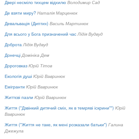
Двері несміло тихцем відхилю
Володимир Сад
Де взяти миру?
Наталія Марценюк
Девальвація (Диптих)
Василь Мартинюк
Для всього у Бога призначений час
Лідія Вудвуд
Доброта
Лідія Вудвуд
Донечці
Домініка Дем
Дороговказ
Юрій Тітов
Екологія душі
Юрій Вавринюк
Емігранти
Юрій Вавринюк
Життєві пазли
Юрій Вавринюк
Життя ("Дзвінкий дитячий сміх, як в темряві іскрини"")
Юрій
Вавринюк
Життя ("Життя не таке, як мені розказали батьки")
Галина
Джежула