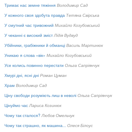
Тримає нас земне тяжіння
Володимир Сад
У кожного своя здобута правда
Тетяна Свірська
У смутний час тривожний
Михайло Козубовський
У чеканні є високий зміст
Лідія Вудвуд
Убійники, грабіжники й обманці
Василь Мартинюк
Уникаю я слова «вік»
Михайло Козубовський
Усе колись повинно перестати
Ольга Сапріянчук
Хмурі дні, ясні дні
Роман Цуман
Храм
Володимир Сад
Ціну свободи розуміють лиш в неволі
Ольга Сапріянчук
Цінуймо час
Лариса Козинюк
Чому так сталося?
Любов Омельчук
Чому так страшно, як машина...
Олеся Білоус