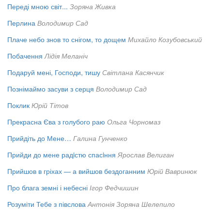
Переді мною світ...
Зоряна Живка
Перлина
Володимир Сад
Плаче небо знов то снігом, то дощем
Михайло Козубовський
Побачення
Лідія Меланіч
Подаруй мені, Господи, тишу
Світлана Касянчик
Познімаймо засуви з серця
Володимир Сад
Поклик
Юрій Тітов
Прекрасна Єва з голубого раю
Ольга Чорномаз
Прийдіть до Мене…
Галина Гунченко
Прийди до мене радiстю спасiння
Ярослав Велиган
Прийшов в гріхах — а вийшов бездоганним
Юрій Вавринюк
Про блага земні і небесні
Ігор Федчишин
Розуміти Тебе з півслова
Антонія Зоряна Шелепило