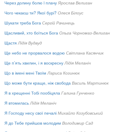
Через долину болю i плачу
Ярослав Велиган
Чого чекаєш ти? Якої бурі?
Олеся Білоус
Шукати треба Бога
Сергій Рачинець
Щасливий, хто боїться Бога
Ольга Чорномаз-Велиган
Щастя
Лідія Вудвуд
Ще небо не прорвалося водою
Світлана Касянчик
Ще п’ять хвилин, і я воскресну
Лідія Меланіч
Що в імені мені Твоїм
Лариса Козинюк
Що може бути краще, ніж свобода
Василь Мартинюк
Я в хрещенні Тобі пообіцяла
Галина Гунченко
Я втомилась
Лідія Меланіч
Я Господу несу свої печалі
Михайло Козубовський
Я до Тебе прийшов молодим
Володимир Сад