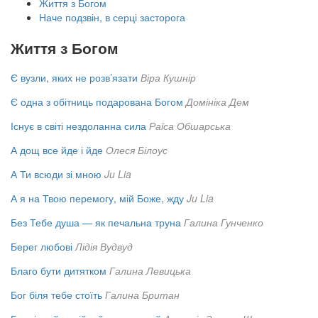
Життя з Богом
Наче подзвін, в серці засторога
Життя з Богом
Є вузли, яких не розв’язати
Віра Кушнір
Є одна з обітниць подарована Богом
Домініка Дем
Існує в світі нездоланна сила
Раїса Обшарська
А дощ все йде і йде
Олеся Білоус
А Ти всюди зі мною
Ju Lia
А я на Твою перемогу, мій Боже, жду
Ju Lia
Без Тебе душа — як печальна труна
Галина Гунченко
Берег любові
Лідія Вудвуд
Благо бути дитятком
Галина Левицька
Бог біля тебе стоїть
Галина Британ