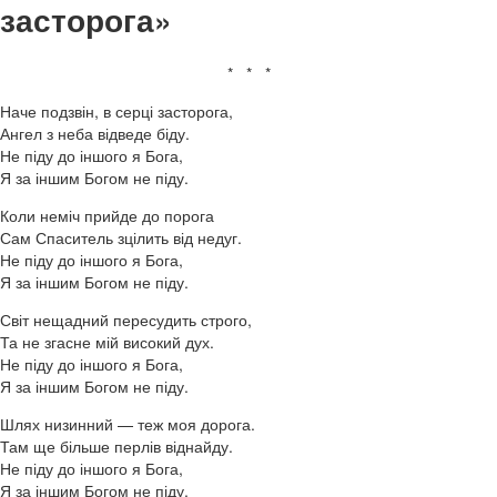
засторога»
* * *
Наче подзвін, в серці засторога,
Ангел з неба відведе біду.
Не піду до іншого я Бога,
Я за іншим Богом не піду.
Коли неміч прийде до порога
Сам Спаситель зцілить від недуг.
Не піду до іншого я Бога,
Я за іншим Богом не піду.
Світ нещадний пересудить строго,
Та не згасне мій високий дух.
Не піду до іншого я Бога,
Я за іншим Богом не піду.
Шлях низинний — теж моя дорога.
Там ще більше перлів віднайду.
Не піду до іншого я Бога,
Я за іншим Богом не піду.