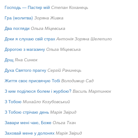
Господь — Пастир мій
Степан Коханець
Гра (молитва)
Зоряна Живка
Два погляди
Ольга Міцевська
Доки я слухаю свій страх
Антонія Зоряна Шелепило
Дорогою з магазину
Ольга Міцевська
Дощ
Яна Синюк
Духа Святого прагну
Сергій Рачинець
Життя своє присвячую Тобі
Володимир Сад
З ким поділюся болем і журбою?
Василь Мартинюк
З Тобою
Михайло Козубовський
З Тобою стрічаю день
Марія Звірид
Завари мені чаю, Боже
Ольга Ткач
Заховай мене у долонях
Марія Звірид