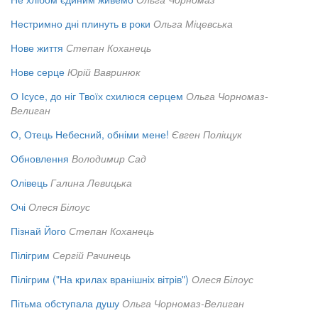
Нестримно дні плинуть в роки
Ольга Міцевська
Нове життя
Степан Коханець
Нове серце
Юрій Вавринюк
О Ісусе, до ніг Твоїх схилюся серцем
Ольга Чорномаз-
Велиган
О, Отець Небесний, обніми мене!
Євген Поліщук
Обновлення
Володимир Сад
Олівець
Галина Левицька
Очі
Олеся Білоус
Пізнай Його
Степан Коханець
Пілігрим
Сергій Рачинець
Пілігрим ("На крилах вранішніх вітрів")
Олеся Білоус
Пітьма обступала душу
Ольга Чорномаз-Велиган