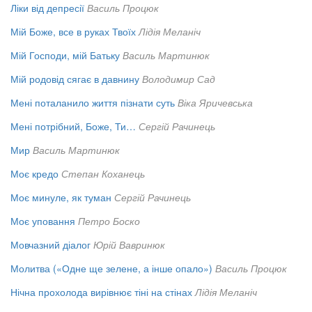
Ліки від депресії
Василь Процюк
Мій Боже, все в руках Твоїх
Лідія Меланіч
Мій Господи, мій Батьку
Василь Мартинюк
Мій родовід сягає в давнину
Володимир Сад
Мені поталанило життя пізнати суть
Віка Яричевська
Мені потрібний, Боже, Ти…
Сергій Рачинець
Мир
Василь Мартинюк
Моє кредо
Степан Коханець
Моє минуле, як туман
Сергій Рачинець
Моє уповання
Петро Боско
Мовчазний діалог
Юрій Вавринюк
Молитва («Одне ще зелене, а інше опало»)
Василь Процюк
Нічна прохолода вирівнює тіні на стінах
Лідія Меланіч