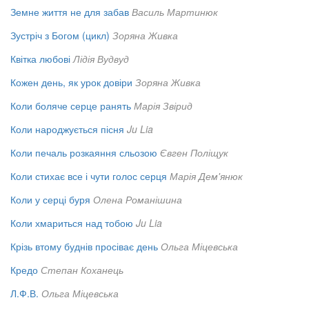
Земне життя не для забав
Василь Мартинюк
Зустріч з Богом (цикл)
Зоряна Живка
Квітка любові
Лідія Вудвуд
Кожен день, як урок довіри
Зоряна Живка
Коли боляче серце ранять
Марія Звірид
Коли народжується пісня
Ju Lia
Коли печаль розкаяння сльозою
Євген Поліщук
Коли стихає все і чути голос серця
Марія Дем'янюк
Коли у серці буря
Олена Романішина
Коли хмариться над тобою
Ju Lia
Крізь втому буднів просіває день
Ольга Міцевська
Кредо
Степан Коханець
Л.Ф.В.
Ольга Міцевська