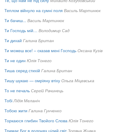
Те, що нам не під силу
Михайло Козубовський
Теплом війнуло на сумні поля
Василь Мартинюк
Ти бачиш...
Василь Мартинюк
Ти Господь мій…
Володимир Сад
Ти дихай
Галина Британ
Ти можеш все! – сказав мені Господь
Оксана Кузів
Ти не один
Юлія Тонего
Тиша серед стихій
Галина Британ
Тишу шукаю — омріяну втіху
Ольга Міцевська
То не печаль
Сергій Рачинець
Тобі
Лідія Меланіч
Тобою жити
Галина Гунченко
Торкаюся глибин Твойого Слова
Юлія Тонего
Тримає Бог в долонях цілий світ
Зоряна Живка