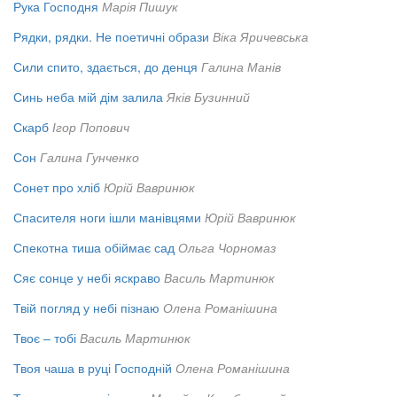
Рука Господня
Марія Пишук
Рядки, рядки. Не поетичні образи
Віка Яричевська
Сили спито, здається, до денця
Галина Манів
Синь неба мій дім залила
Яків Бузинний
Скарб
Ігор Попович
Сон
Галина Гунченко
Сонет про хліб
Юрій Вавринюк
Спасителя ноги ішли манівцями
Юрій Вавринюк
Спекотна тиша обіймає сад
Ольга Чорномаз
Сяє сонце у небі яскраво
Василь Мартинюк
Твій погляд у небі пізнаю
Олена Романішина
Твоє – тобі
Василь Мартинюк
Твоя чаша в руці Господній
Олена Романішина