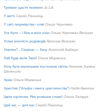
Тримаю щастя неземне
Ju Lia
У житті
Сергій Рачинець
У світі лицемірства і олжі
Ольга Чорномаз
Усе було – i бiль в моїх очах
Ольга Чорномаз-Велиган
Усяка знатнiсть родоводiв
Ярослав Велиган
Уявляю?.. Скоріше — бачу
Анатолій Бабачук
Хай буде воля Твоя!
Ольга Міцевська
Хочу бути маленьким згусточком світла
Антонія Зоряна
Шелепило
Храм
Ольга Міцевська
Христові ("Альфа і омега християнства")
Надія Кметюк
Цвіте гортензія. Яке розкішне слово!
Ольга Лазарук
Цей час — для нас
Сергій Рачинець