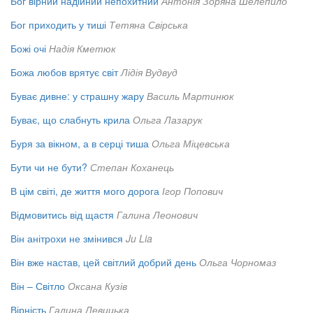
Бог вірний надійний непохитний
Антонія Зоряна Шелепило
Бог приходить у тиші
Тетяна Свірська
Божі очі
Надія Кметюк
Божа любов врятує світ
Лідія Вудвуд
Буває дивне: у страшну жару
Василь Мартинюк
Буває, що слабнуть крила
Ольга Лазарук
Буря за вікном, а в серці тиша
Ольга Міцевська
Бути чи не бути?
Степан Коханець
В цім світі, де життя мого дорога
Ігор Попович
Відмовитись від щастя
Галина Леонович
Він анітрохи не змінився
Ju Lia
Він вже настав, цей світлий добрий день
Ольга Чорномаз
Він – Світло
Оксана Кузів
Вірність
Галина Левицька