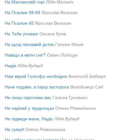
На Маслиновій горі
Лідія Меланіч
На Псалми 39-69
Ярослав Велиган
На Псалом 45
Ярослав Велиган
На Тебе уповаю
Оксана Кузів
На щоці ласкавий дотик
Галина Манів
Навіщо в квітні сніг?
Євген Поліщук
Надія
Лідія Вудвуд
Нам вкрай Голгофа необхідна
Анатолій Бабачук
Наче подзвін, в серці засторога
Володимир Сад
Не лишу сиротами вас
Галина Гунченко
Не нарікай у труднощах
Олена Романішина
Не підведи мене, Надіє
Лідія Вудвуд
Не сумуй
Олена Романішина
Не хлібом єдиним живемо
Ольга Чорномаз