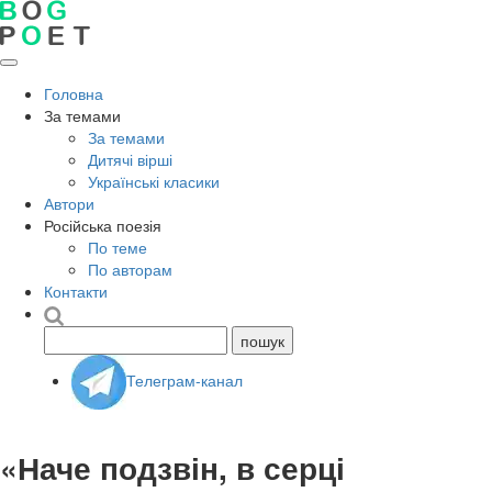
Головна
За темами
За темами
Дитячі вірші
Українські класики
Автори
Російська поезія
По теме
По авторам
Контакти
Телеграм-канал
«Наче подзвін, в серці