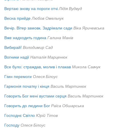
Вертаю знову на пороги отчі
Лідія Вудвуд
Весна прийде
Любов Омельчук
Вечір. Вітер замовк. Задрімали сади
Віка Яричевська
Вже надходить година
Галина Манів
Вибирай!
Володимир Сад
Вогники надії
Наталія Марценюк
Все було: страждав, молив і плакав
Микола Савчук
Гімн перемоги
Олеся Білоус
Гармонія початку і кінця
Василь Мартинюк
Говорить Бог мені вустами серця
Василь Мартинюк
Говорить до людини Бог
Раїса Обшарська
Господнє Світло
Юрій Тітов
Господу
Олеся Білоус