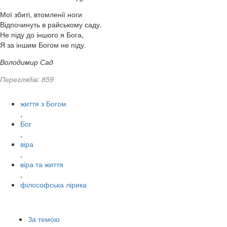
Мої збиті, втомленії ноги
Відпочинуть в райському саду.
Не піду до іншого я Бога,
Я за іншим Богом не піду.
Володимир Сад
Переглядів: 859
життя з Богом
,
Бог
,
віра
,
віра та життя
,
філософська лірика
За темою