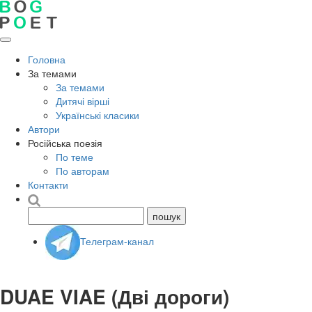
Головна
За темами
За темами
Дитячі вірші
Українські класики
Автори
Російська поезія
По теме
По авторам
Контакти
Телеграм-канал
DUAE VIAE (Дві дороги)