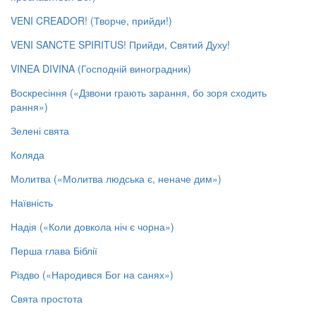
VENI CREADOR! (Творче, прийди!)
VENI SANCTE SPIRITUS! Прийди, Святий Духу!
VINEA DIVINA (Господній виноградник)
Воскресіння («Дзвони грають зарання, бо зоря сходить
рання»)
Зелені свята
Коляда
Молитва («Молитва людська є, неначе дим»)
Наївність
Надія («Коли довкола ніч є чорна»)
Перша глава Біблії
Різдво («Народився Бог на санях»)
Свята простота