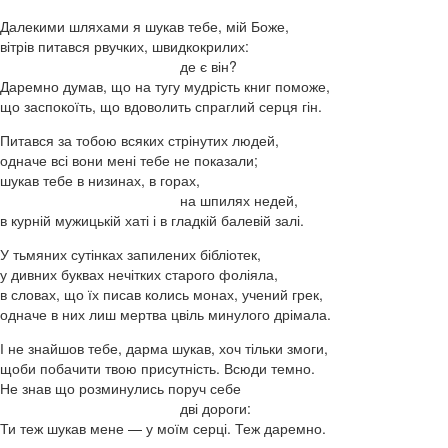
Далекими шляхами я шукав тебе, мій Боже,
вітрів питався рвучких, швидкокрилих:
де є він?
Даремно думав, що на тугу мудрість книг поможе,
що заспокоїть, що вдоволить спраглий серця гін.
Питався за тобою всяких стрінутих людей,
одначе всі вони мені тебе не показали;
шукав тебе в низинах, в горах,
на шпилях недей,
в курній мужицькій хаті і в гладкій балевій залі.
У тьмяних сутінках запилених бібліотек,
у дивних буквах нечітких старого фоліяла,
в словах, що їх писав колись монах, учений грек,
одначе в них лиш мертва цвіль минулого дрімала.
І не знайшов тебе, дарма шукав, хоч тільки змоги,
щоби побачити твою присутність. Всюди темно.
Не знав що розминулись поруч себе
дві дороги:
Ти теж шукав мене — у моїм серці. Теж даремно.