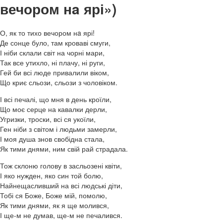
вечором нa ярі»)
О, як то тихо вечором нa ярі!
Де сонце було, там кроваві смуги,
І ніби склали світ на чорні мари,
Так все утихло, ні плачу, ні руги,
Гей би всі люде привалили віком,
Що криє сльози, сльози з чоловіком.
І всі печалі, що мня в день кроїли,
Що моє серце на кавалки дерли,
Угризки, троски, всі ся укоїли,
Ген ніби з світом і людьми замерли,
І моя душа знов свобідна стала,
Як тими днями, ним свій рай страдала.
Тож склоню голову в засльозені квіти,
І яко нужден, яко син той болю,
Найнещасливший на всі людські діти,
Тобі ся Боже, Боже мій, помолю,
Як тими днями, як я ще молився,
І ще-м не думав, ще-м не печалився.