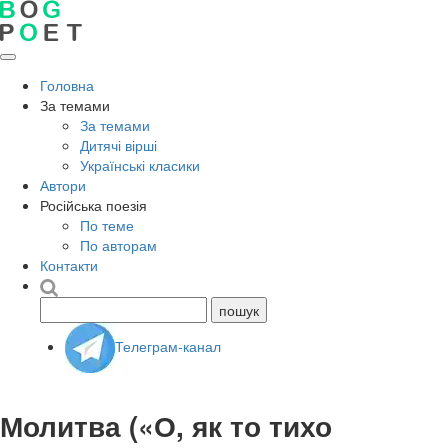
Головна
За темами
За темами
Дитячі вірші
Українські класики
Автори
Російська поезія
По теме
По авторам
Контакти
Телеграм-канал
Молитва («О, як то тихо