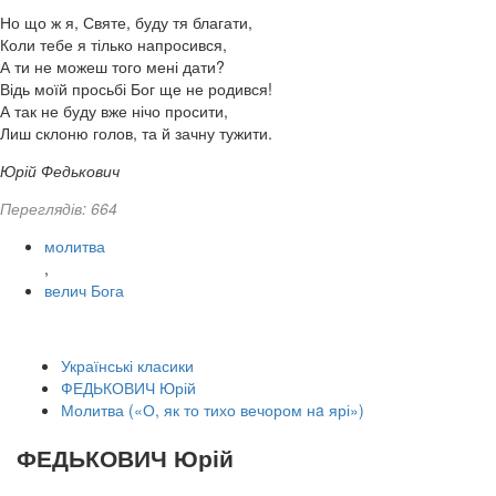
Но що ж я, Святе, буду тя благати,
Коли тебе я тілько напросився,
А ти не можеш того мені дати?
Відь моїй просьбі Бог ще не родився!
А так не буду вже нічо просити,
Лиш склоню голов, та й зачну тужити.
Юрій Федькович
Переглядів: 664
молитва
,
велич Бога
Українські класики
ФЕДЬКОВИЧ Юрій
Молитва («О, як то тихо вечором нa ярі»)
ФЕДЬКОВИЧ Юрій