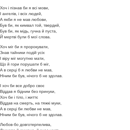
Хоч і пізнав би я всі мови,
І ангелів, і всіх людей,
А якби я не мав любови,
Був би, як кимвал той, твердий,
Був би, як мідь, гучна й пуста,
Й мертві були б мої слова.
Хоч міг би я пророкувати,
Знав тайники подій усіх
І віру міг могутню мати,
Що й гори порушати б міг,
А в серці б я любви не мав,
Нічим би був, нічого б не здолав.
І хоч би все добро своє
Віддав я бідним без принуки,
Хоч би і тіло, і життє
Віддав на смерть, на тяжкі муки,
А в серці би любви не мав,
Нічим би був, нічого б не здолав.
Любов-бо довготерпелива,