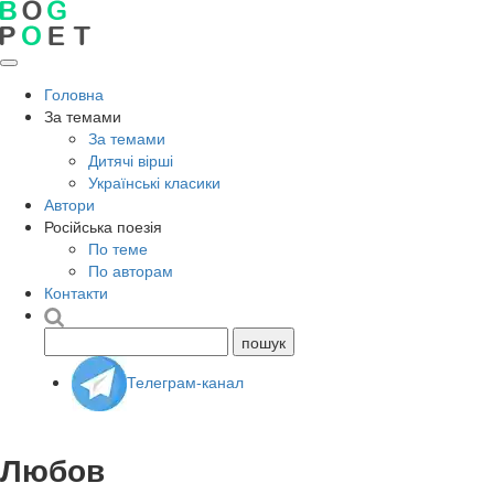
Головна
За темами
За темами
Дитячі вірші
Українські класики
Автори
Російська поезія
По теме
По авторам
Контакти
Телеграм-канал
Любов