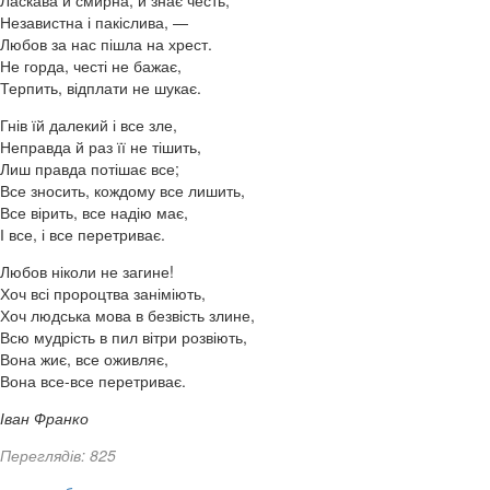
Ласкава й смирна, й знає честь,
Независтна і пакіслива, —
Любов за нас пішла на хрест.
Не горда, честі не бажає,
Терпить, відплати не шукає.
Гнів їй далекий і все зле,
Неправда й раз її не тішить,
Лиш правда потішає все;
Все зносить, кождому все лишить,
Все вірить, все надію має,
І все, і все перетриває.
Любов ніколи не загине!
Хоч всі пророцтва заніміють,
Хоч людська мова в безвість злине,
Всю мудрість в пил вітри розвіють,
Вона жиє, все оживляє,
Вона все-все перетриває.
Іван Франко
Переглядів: 825