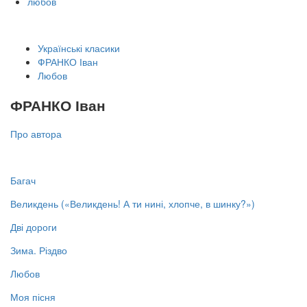
любов
Українські класики
ФРАНКО Іван
Любов
ФРАНКО Іван
Про автора
Багач
Великдень («Великдень! А ти нині, хлопче, в шинку?»)
Дві дороги
Зима. Різдво
Любов
Моя пісня