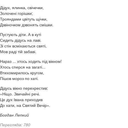
Дідух, ялинка, свічечки,
Золочені горішки;
Трояндами цвітуть щічки,
Дзвіночком дзвонять смішки.
Пустують діти. А в куті
Сидить дідусь на лаві.
Зі стін всміхаються святі,
Мов раді тій забаві.
Нараз ... хтось ходить під вікном!
Хтось сперся на загаті...
Втихомирилось кругом,
Пішов мороз по хаті.
Дідусь вікно перехрестив:
«Ніщо. Звичайні речі.
Це дух Івана приходив
До хати, на Святий Вечір».
Богдан Лепкий
Переглядів: 780