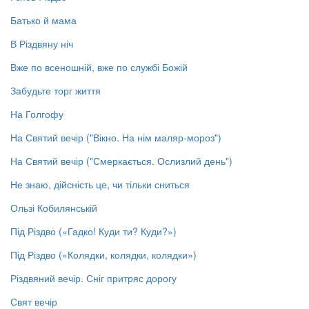
Батько й мама
В Різдвяну ніч
Вже по всеношній, вже по службі Божій
Забудьте торг життя
На Голгофу
На Святий вечір ("Вікно. На нім маляр-мороз")
На Святий вечір ("Смеркається. Ослизлий день")
Не знаю, дійсність це, чи тільки сниться
Ользі Кобилянській
Під Різдво («Гадко! Куди ти? Куди?»)
Під Різдво («Колядки, колядки, колядки»)
Різдвяний вечір. Сніг притряс дорогу
Свят вечір