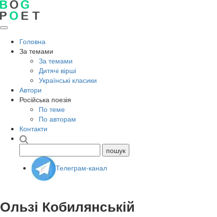
Головна
За темами
За темами
Дитячі вірші
Українські класики
Автори
Російська поезія
По теме
По авторам
Контакти
Телеграм-канал
Ользі Кобилянській