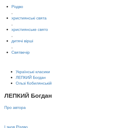
Різдво
,
християнські свята
,
християнське свято
,
дитячі вірші
,
Святвечір
Українські класики
ЛЕПКИЙ Богдан
Ользі Кобилянській
ЛЕПКИЙ Богдан
Про автора
І знов Різдво