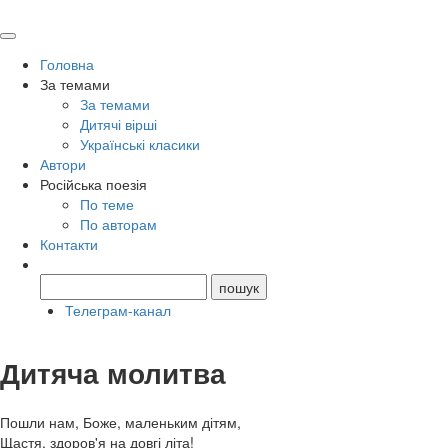
Головна
За темами
За темами
Дитячі вірші
Українські класики
Автори
Російська поезія
По теме
По авторам
Контакти
Телеграм-канал
Дитяча молитва
Пошли нам, Боже, маленьким дітям,
Щастя, здоров'я на довгі літа!