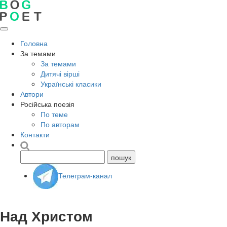
Головна
За темами
За темами
Дитячі вірші
Українські класики
Автори
Російська поезія
По теме
По авторам
Контакти
Телеграм-канал
Над Христом