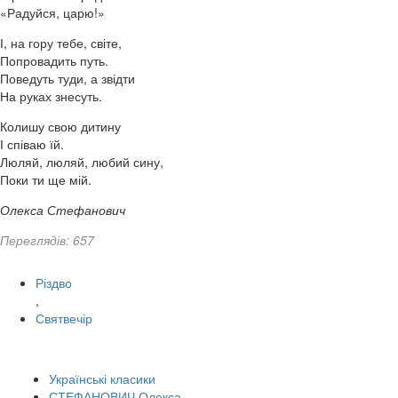
«Радуйся, царю!»
І, на гору тебе, світе,
Попровадить путь.
Поведуть туди, а звідти
На руках знесуть.
Колишу свою дитину
І співаю їй.
Люляй, люляй, любий сину,
Поки ти ще мій.
Олекса Стефанович
Переглядів: 657
Різдво
,
Святвечір
Українські класики
СТЕФАНОВИЧ Олекса