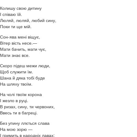
Колишу свою дитину
І співаю їй.
Люляй, люляй, любий сину,
Поки ти ще мій.
Сон-ява мені віщує,
Вітер вість несе.—
Мати бачить, мати чує,
Мати знає все.
Скоро підеш межи люди,
Щоб служити їм.
Шана й дяка тобі буде
На шляху твоїм.
На чолі твоїм корона
І жезло в руці.
В ризах, сину, ти червоних,
Ввесь ти в багреці.
Без упину ллється слава
На мою зорю —
І гримить в народніх лавах: