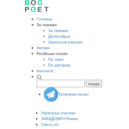
Головна
За темами
За темами
Дитячі вірші
Українські класики
Автори
Російська поезія
По теме
По авторам
Контакти
Телеграм-канал
Українські класики
ЗАВАДОВИЧ Роман
Свята ніч