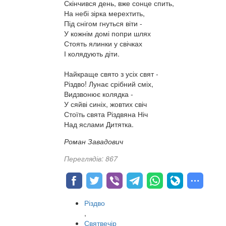
Скінчився день, вже сонце спить,
На небі зірка мерехтить,
Під снігом гнуться віти -
У кожнім домі попри шлях
Стоять ялинки у свічках
І колядують діти.
Найкраще свято з усіх свят -
Різдво! Лунає срібний сміх,
Видзвонює колядка -
У сяйві синіх, жовтих свіч
Стоїть свята Різдвяна Ніч
Над яслами Дитятка.
Роман Завадович
Переглядів: 867
Різдво
,
Святвечір