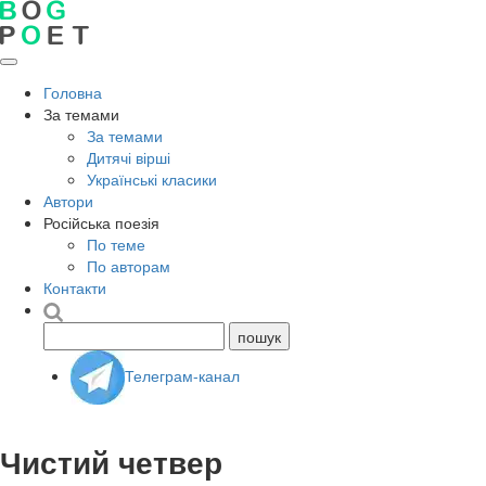
Головна
За темами
За темами
Дитячі вірші
Українські класики
Автори
Російська поезія
По теме
По авторам
Контакти
Телеграм-канал
Чистий четвер