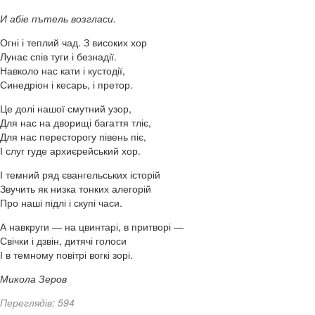
И абіе пътель возгласи.
Огні і теплий чад. З високих хор
Лунає спів туги і безнадії.
Навколо нас кати і кустодії,
Синедріон і кесарь, і претор.
Це долі нашої смутний узор,
Для нас на дворищі багаття тліє,
Для нас пересторогу півень піє,
І слуг гуде архиєрейський хор.
І темний ряд євангельських історій
Звучить як низка тонких алегорій
Про наші підлі і скупі часи.
А навкруги — на цвинтарі, в притворі —
Свічки і дзвін, дитячі голоси
І в темному повітрі вогкі зорі.
Микола Зеров
Переглядів: 594